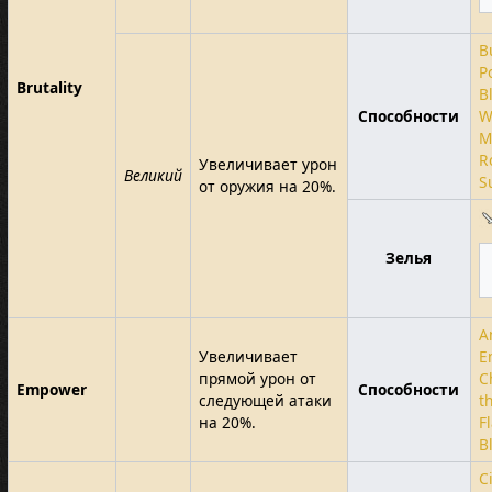
B
P
Brutality
B
Способности
W
M
R
Увеличивает урон
Великий
S
от оружия на 20%.
Зелья
A
Увеличивает
E
прямой урон от
C
Empower
Способности
следующей атаки
t
на 20%.
F
B
Ci