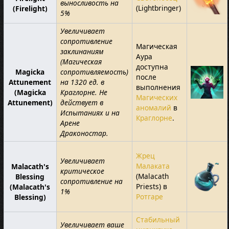
выносливость на
(Lightbringer)
(Firelight)
5%
Увеличивает
сопротивление
Магическая
заклинаниям
Аура
(Магическая
доступна
Magicka
сопротивляемость)
после
Attunement
на 1320 ед. в
выполнения
(Magicka
Краглорне. Не
Магических
Attunement)
действует в
аномалий
в
Испытаниях и на
Краглорне
.
Арене
Драконостар.
Жрец
Увеличивает
Малаката
Malacath's
критическое
(Malacath
Blessing
сопротивление на
Priests) в
(Malacath's
1%
Ротгаре
Blessing)
Стабильный
Увеличивает ваше