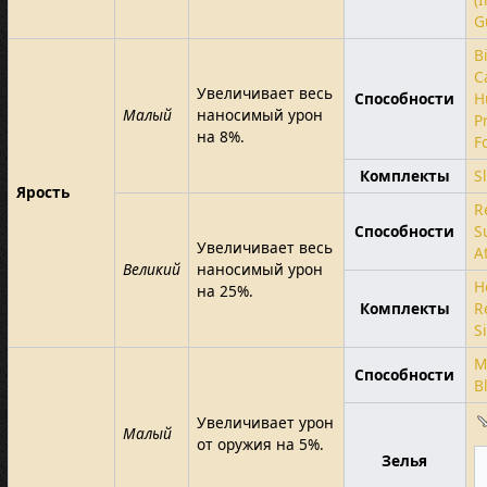
G
B
C
Увеличивает весь
Способности
H
Малый
наносимый урон
P
на 8%.
F
Комплекты
S
Ярость
R
Способности
S
Увеличивает весь
A
Великий
наносимый урон
H
на 25%.
Комплекты
R
S
M
Способности
B
Увеличивает урон
Малый
от оружия на 5%.
Зелья