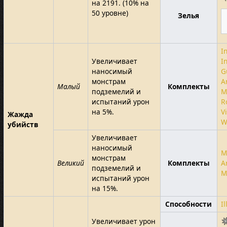
на 2191. (10% на
50 уровне)
Зелья
I
Увеличивает
I
наносимый
G
монстрам
A
Малый
Комплекты
подземелий и
M
испытаний урон
R
на 5%.
V
Жажда
W
убийств
Увеличивает
наносимый
M
монстрам
Великий
Комплекты
A
подземелий и
M
испытаний урон
на 15%.
Способности
I
Увеличивает урон