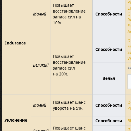
P
Повышает
E
восстановление
Малый
Способности
G
запаса сил на
R
10%.
F
A
D
Endurance
F
Способности
S
Повышает
W
восстановление
Великий
запаса сил
на 20%.
Зелья
Повышает шанс
D
Малый
Способности
уворота на 5%.
P
Уклонение
Способности
B
Повышает шанс
G
Великий