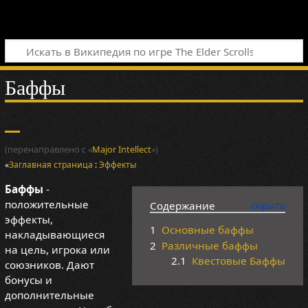
Баффы
(перенаправлено с «
Major Intellect
»)
«
Заглавная страница
:
Эффекты
Баффы
-
положительные
Содержание
эффекты,
1
Основные баффы
накладывающиеся
2
Различные баффы
на цель, игрока или
2.1
Квестовые Баффы
союзников. Дают
бонусы и
дополнительные