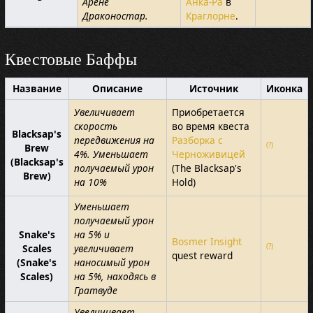
Арене
Анка-Ра
в
Драконостар.
Краглорне
.
Квестовые Баффы
Название
Описание
Источник
Иконка
Увеличивает
Приобретается
скорость
во время квеста
Blacksap's
передвижения на
Разборка с
(?)
Brew
4%. Уменьшает
Черноживицей
(Blacksap's
получаемый урон
(The Blacksap's
Brew)
на 10%
Hold)
Уменьшает
получаемый урон
Snake's
на 5% и
Bosmer Insight
(?)
Scales
увеличивает
quest reward
(Snake's
наносимый урон
Scales)
на 5%, находясь в
Гратвуде
Увеличивает