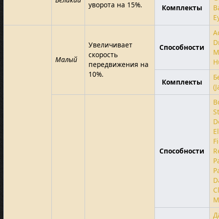
уворота на 15%.
Комплекты
B
E
A
D
Увеличивает
Способности
M
скорость
Малый
H
передвижения на
10%.
Б
Комплекты
(J
B
S
D
E
F
Способности
R
P
P
D
C
M
Д