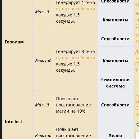
Способности
Генерирует 1 очко
в
суперспособности
Малый
Э
каждые 1.5
Комплекты
ш
секунды.
E
S
Способности
Героизм
S
Генерирует 3 очка
Д
суперспособности
х
Великий
Комплекты
каждые 1.5
(
секунды.
T
Чемпионская
L
система
E
Повышает
W
Малый
восстановление
Способности
G
магии на 10%.
R
Intellect
Повышает
Великий
восстановление
Зелья