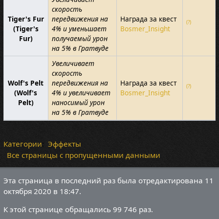
скорость
Tiger's Fur
передвижения на
Награда за квест
(?)
(Tiger's
4% и уменьшает
Bosmer_Insight
Fur)
получаемый урон
на 5% в Гратвуде
Увеличивает
скорость
Wolf's Pelt
передвижения на
Награда за квест
(?)
(Wolf's
4% и увеличивает
Bosmer_Insight
Pelt)
наносимый урон
на 5% в Гратвуде
Категории
:
Эффекты
Все страницы с пропущенными данными
Эта страница в последний раз была отредактирована 11
октября 2020 в 18:47.
К этой странице обращались 99 746 раз.