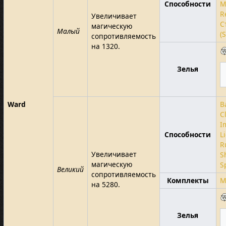
Способности
M
R
Увеличивает
С
магическую
Малый
(
сопротивляемость
на 1320.
Зелья
Ward
B
C
I
Способности
L
R
Увеличивает
S
магическую
S
Великий
сопротивляемость
Комплекты
M
на 5280.
Зелья