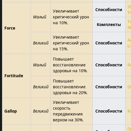
S
Способности
Увеличивает
T
Малый
критический урон
T
на 10%.
Комплекты
M
Force
Увеличивает
A
Великий
критический урон
Способности
L
на 15%.
Повышает
Малый
восстановление
Способности
R
здоровья на 10%.
Fortitude
Повышает
Великий
восстановление
Способности
D
здоровья на 20%.
Увеличивает
скорость
Gallop
Великий
Способности
R
передвижения
верхом на 30%.
Г