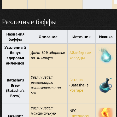
Различные баффы
Названия
Описание
Источник
Иконка
баффы
Усиленный
бонус
Даёт 10% здоровья
Айлейдские
здоровья
на 30 минут
колодцы
айлейдов
Увеличивает
Баташа
Batasha's
регенерацию
(Batasha) в
Brew
выносливости на
Ротгаре
(Batasha's
5%
Brew)
Увеличивает
NPC
максимальную
Светоносец
Firelight