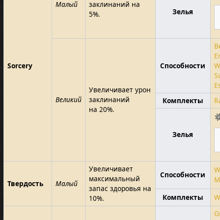
Малый
заклинаний на
Зелья
5%.
B
E
Sorcery
Способности
W
S
E
Увеличивает урон
Великий
заклинаний
Комплекты
R
на 20%.
Зелья
Увеличивает
W
Способности
максимальный
M
Твердость
Малый
запас здоровья на
Комплекты
W
10%.
G