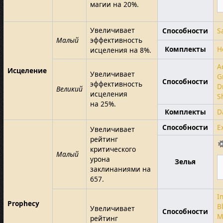
магии на 20%.
Увеличивает
Способности
S
Малый
эффективность
Комплекты
H
исцеления на 8%.
A
Исцеление
Увеличивает
G
Способности
эффективность
D
Великий
исцеления
S
на 25%.
Комплекты
D
Способности
E
Увеличивает
рейтинг
критического
Малый
урона
Зелья
заклинаниями на
657.
I
Prophecy
B
Увеличивает
Способности
M
рейтинг