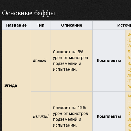
Основные баффы
Название
Тип
Описание
Источ
В
(
W
Снижает на 5%
Л
урон от монстров
б
Малый
Комплекты
подземелий и
B
испытаний.
С
л
(
Эгида
R
А
з
Снижает на 15%
(
урон от монстров
D
Великий
Комплекты
подземелий и
З
испытаний.
и
(