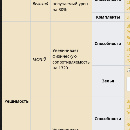
C
Великий
получаемый урон
S
на 30%.
Комплекты
D
B
P
B
Способности
M
S
Увеличивает
С
физическую
Малый
(
сопротивляемость
на 1320.
Зелья
Решимость
B
C
I
Способности
L
R
Увеличивает