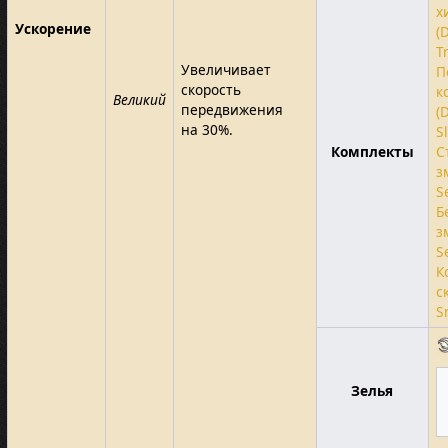
х
Ускорение
(
T
Увеличивает
П
скорость
к
Великий
передвижения
(
на 30%.
S
Комплекты
С
з
S
Б
з
S
К
с
S
Зелья