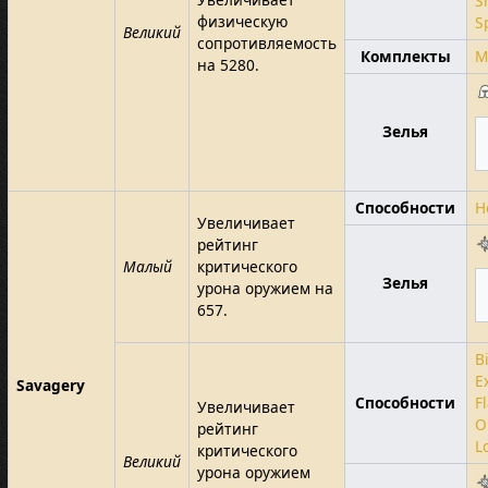
S
физическую
S
Великий
сопротивляемость
Комплекты
M
на 5280.
Зелья
Способности
H
Увеличивает
рейтинг
Малый
критического
Зелья
урона оружием на
657.
B
E
Savagery
Способности
F
Увеличивает
O
рейтинг
L
критического
Великий
урона оружием