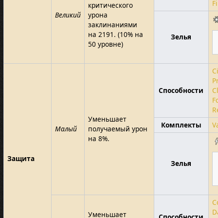
F
критического
Великий
урона
заклинаниями
на 2191. (10% на
Зелья
50 уровне)
Ci
P
Способности
C
F
R
Уменьшает
Комплекты
V
Малый
получаемый урон
на 8%.
Защита
Зелья
C
D
Уменьшает
Способности