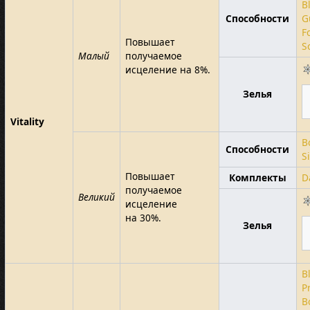
B
Способности
G
F
Повышает
S
Малый
получаемое
исцеление на 8%.
Зелья
Vitality
B
Способности
S
Повышает
Комплекты
D
получаемое
Великий
исцеление
на 30%.
Зелья
B
P
B