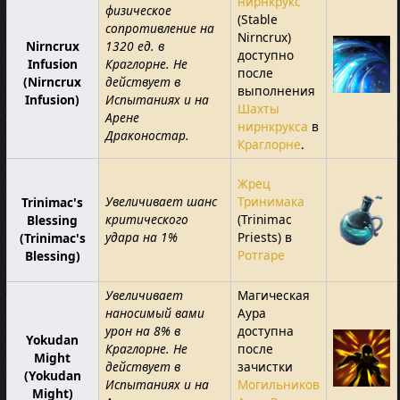
нирнкрукс
физическое
(Stable
сопротивление на
Nirncrux)
Nirncrux
1320 ед. в
доступно
Infusion
Краглорне. Не
после
(Nirncrux
действует в
выполнения
Infusion)
Испытаниях и на
Шахты
Арене
нирнкрукса
в
Драконостар.
Краглорне
.
Жрец
Увеличивает шанс
Тринимака
Trinimac's
критического
(Trinimac
Blessing
удара на 1%
Priests) в
(Trinimac's
Ротгаре
Blessing)
Увеличивает
Магическая
наносимый вами
Аура
урон на 8% в
доступна
Yokudan
Краглорне. Не
после
Might
действует в
зачистки
(Yokudan
Испытаниях и на
Могильников
Might)