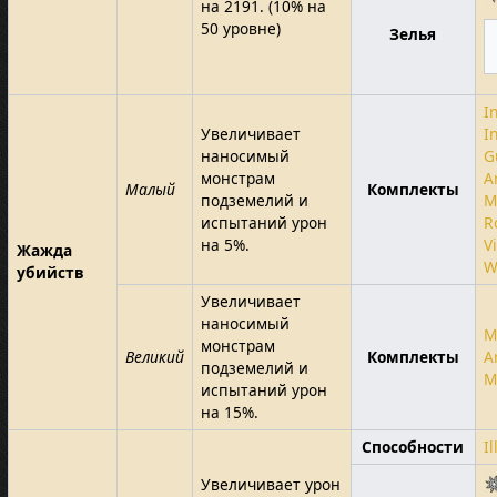
на 2191. (10% на
50 уровне)
Зелья
I
Увеличивает
I
наносимый
G
монстрам
A
Малый
Комплекты
подземелий и
M
испытаний урон
R
на 5%.
V
Жажда
W
убийств
Увеличивает
наносимый
M
монстрам
Великий
Комплекты
A
подземелий и
M
испытаний урон
на 15%.
Способности
I
Увеличивает урон