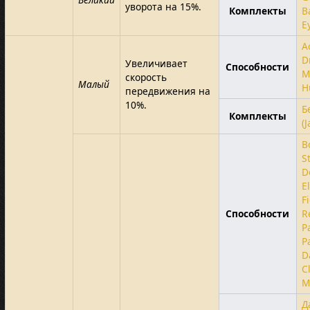
уворота на 15%.
Комплекты
B
E
A
D
Увеличивает
Способности
M
скорость
Малый
H
передвижения на
10%.
Б
Комплекты
(J
B
S
D
E
F
Способности
R
P
P
D
C
M
Д