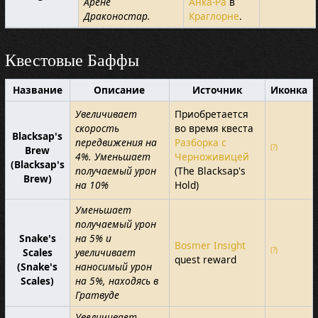
Арене
Анка-Ра
в
Драконостар.
Краглорне
.
Квестовые Баффы
Название
Описание
Источник
Иконка
Увеличивает
Приобретается
скорость
во время квеста
Blacksap's
передвижения на
Разборка с
(?)
Brew
4%. Уменьшает
Черноживицей
(Blacksap's
получаемый урон
(The Blacksap's
Brew)
на 10%
Hold)
Уменьшает
получаемый урон
Snake's
на 5% и
Bosmer Insight
(?)
Scales
увеличивает
quest reward
(Snake's
наносимый урон
Scales)
на 5%, находясь в
Гратвуде
Увеличивает