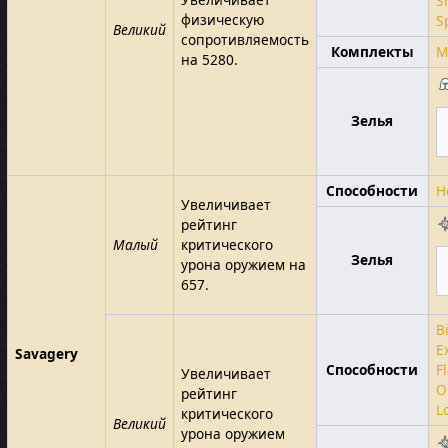
S
физическую
S
Великий
сопротивляемость
Комплекты
M
на 5280.
Зелья
Способности
H
Увеличивает
рейтинг
Малый
критического
Зелья
урона оружием на
657.
B
E
Savagery
Способности
F
Увеличивает
O
рейтинг
L
критического
Великий
урона оружием