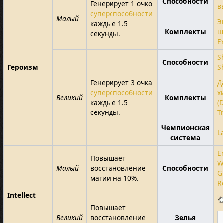
Способности
Генерирует 1 очко
в
суперспособности
Малый
Э
каждые 1.5
Комплекты
ш
секунды.
E
S
Способности
Героизм
S
Генерирует 3 очка
Д
суперспособности
х
Великий
Комплекты
каждые 1.5
(
секунды.
T
Чемпионская
L
система
E
Повышает
W
Малый
восстановление
Способности
G
магии на 10%.
R
Intellect
Повышает
Великий
восстановление
Зелья