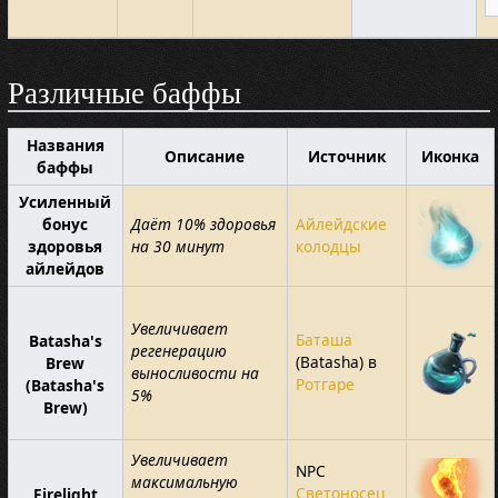
Различные баффы
Названия
Описание
Источник
Иконка
баффы
Усиленный
бонус
Даёт 10% здоровья
Айлейдские
здоровья
на 30 минут
колодцы
айлейдов
Увеличивает
Баташа
Batasha's
регенерацию
(Batasha) в
Brew
выносливости на
Ротгаре
(Batasha's
5%
Brew)
Увеличивает
NPC
максимальную
Светоносец
Firelight