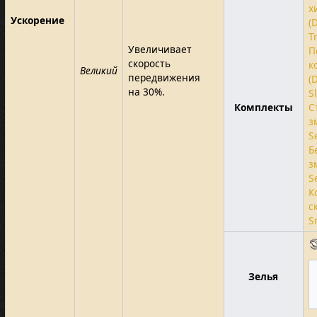
х
Ускорение
(
T
Увеличивает
П
скорость
к
Великий
передвижения
(
на 30%.
S
Комплекты
С
з
S
Б
з
S
К
с
S
Зелья