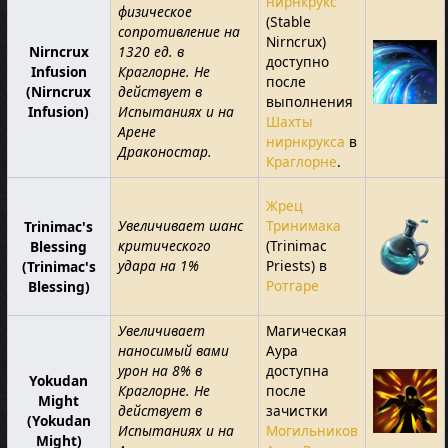
нирнкрукс
физическое
(Stable
сопротивление на
Nirncrux)
Nirncrux
1320 ед. в
доступно
Infusion
Краглорне. Не
после
(Nirncrux
действует в
выполнения
Infusion)
Испытаниях и на
Шахты
Арене
нирнкрукса
в
Драконостар.
Краглорне
.
Жрец
Увеличивает шанс
Тринимака
Trinimac's
критического
(Trinimac
Blessing
удара на 1%
Priests) в
(Trinimac's
Ротгаре
Blessing)
Увеличивает
Магическая
наносимый вами
Аура
урон на 8% в
доступна
Yokudan
Краглорне. Не
после
Might
действует в
зачистки
(Yokudan
Испытаниях и на
Могильников
Might)