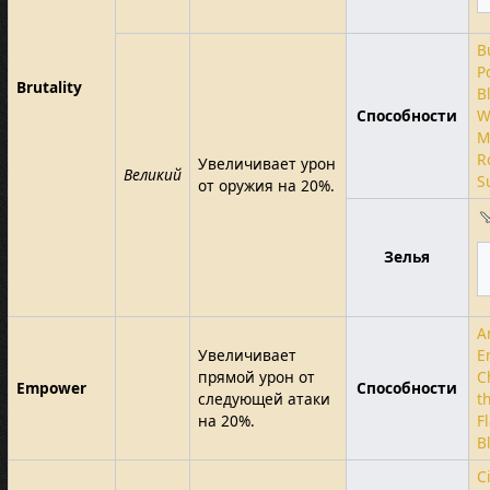
B
P
Brutality
B
Способности
W
M
R
Увеличивает урон
Великий
S
от оружия на 20%.
Зелья
A
Увеличивает
E
прямой урон от
C
Empower
Способности
следующей атаки
t
на 20%.
F
B
Ci