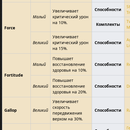
S
Способности
Увеличивает
T
Малый
критический урон
T
на 10%.
Комплекты
M
Force
Увеличивает
A
Великий
критический урон
Способности
L
на 15%.
Повышает
Малый
восстановление
Способности
R
здоровья на 10%.
Fortitude
Повышает
Великий
восстановление
Способности
D
здоровья на 20%.
Увеличивает
скорость
Gallop
Великий
Способности
R
передвижения
верхом на 30%.
Г