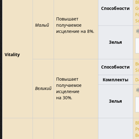
B
Способности
G
F
Повышает
S
Малый
получаемое
исцеление на 8%.
Зелья
Vitality
B
Способности
S
Повышает
Комплекты
D
получаемое
Великий
исцеление
на 30%.
Зелья
B
P
B