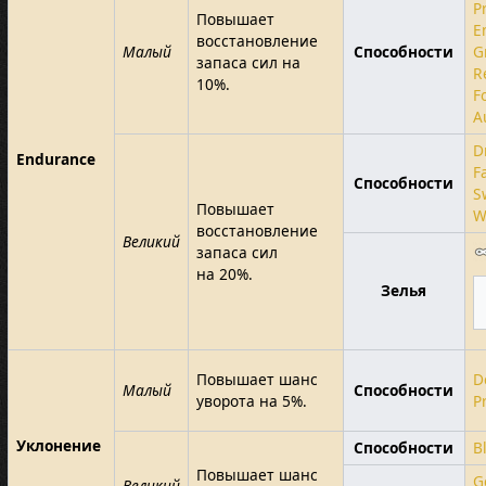
P
Повышает
E
восстановление
Малый
Способности
G
запаса сил на
R
10%.
F
A
D
Endurance
F
Способности
S
Повышает
W
восстановление
Великий
запаса сил
на 20%.
Зелья
Повышает шанс
D
Малый
Способности
уворота на 5%.
P
Уклонение
Способности
B
Повышает шанс
G
Великий