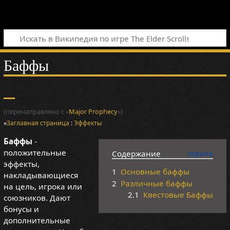
Баффы
(перенаправлено с «
Major Prophecy
»)
«
Заглавная страница
:
Эффекты
Баффы
-
положительные
Содержание
эффекты,
1
Основные баффы
накладывающиеся
2
Различные баффы
на цель, игрока или
2.1
Квестовые Баффы
союзников. Дают
бонусы и
дополнительные