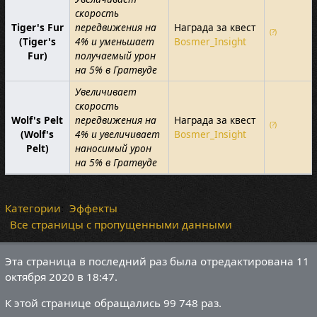
скорость
Tiger's Fur
передвижения на
Награда за квест
(?)
(Tiger's
4% и уменьшает
Bosmer_Insight
Fur)
получаемый урон
на 5% в Гратвуде
Увеличивает
скорость
Wolf's Pelt
передвижения на
Награда за квест
(?)
(Wolf's
4% и увеличивает
Bosmer_Insight
Pelt)
наносимый урон
на 5% в Гратвуде
Категории
:
Эффекты
Все страницы с пропущенными данными
Эта страница в последний раз была отредактирована 11
октября 2020 в 18:47.
К этой странице обращались 99 748 раз.