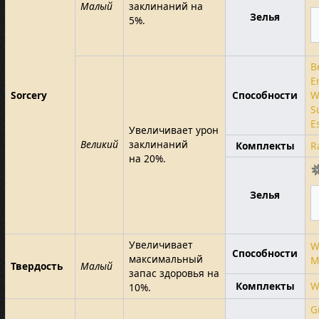
Малый
заклинаний на
Зелья
5%.
B
E
Sorcery
Способности
W
S
E
Увеличивает урон
Великий
заклинаний
Комплекты
R
на 20%.
Зелья
Увеличивает
W
Способности
максимальный
M
Твердость
Малый
запас здоровья на
Комплекты
W
10%.
G