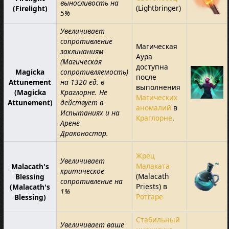
выносливость на
(Lightbringer)
(Firelight)
5%
Увеличивает
сопротивление
Магическая
заклинаниям
Аура
(Магическая
доступна
Magicka
сопротивляемость)
после
Attunement
на 1320 ед. в
выполнения
(Magicka
Краглорне. Не
Магических
Attunement)
действует в
аномалий
в
Испытаниях и на
Краглорне
.
Арене
Драконостар.
Жрец
Увеличивает
Малаката
Malacath's
критическое
(Malacath
Blessing
сопротивление на
Priests) в
(Malacath's
1%
Ротгаре
Blessing)
Стабильный
Увеличивает ваше