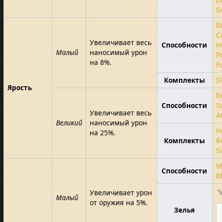
G
B
C
Увеличивает весь
Способности
H
Малый
наносимый урон
P
на 8%.
F
Комплекты
S
Ярость
R
Способности
S
Увеличивает весь
A
Великий
наносимый урон
H
на 25%.
Комплекты
R
S
M
Способности
B
Увеличивает урон
Малый
от оружия на 5%.
Зелья