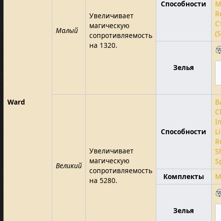
Способности
M
R
Увеличивает
С
магическую
Малый
(
сопротивляемость
на 1320.
Зелья
Ward
B
C
I
Способности
L
R
Увеличивает
S
магическую
S
Великий
сопротивляемость
Комплекты
M
на 5280.
Зелья