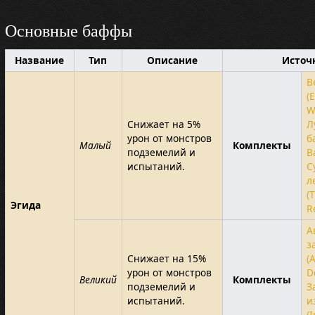
Основные баффы
Название
Тип
Описание
Источ
В
(
W
Снижает на 5%
Л
урон от монстров
б
Малый
Комплекты
подземелий и
B
испытаний.
С
л
(
Эгида
R
А
з
Снижает на 15%
(
урон от монстров
D
Великий
Комплекты
подземелий и
З
испытаний.
и
(