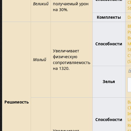
C
Великий
получаемый урон
S
на 30%.
Комплекты
D
B
P
B
Способности
M
S
Увеличивает
С
физическую
Малый
(
сопротивляемость
на 1320.
Зелья
Решимость
B
C
I
Способности
L
R
Увеличивает