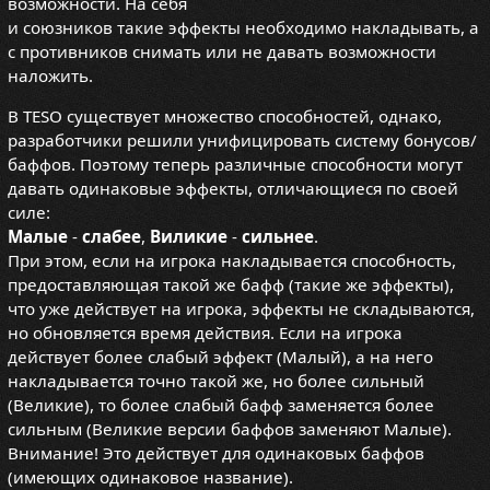
возможности. На себя
и союзников такие эффекты необходимо накладывать, а
с противников снимать или не давать возможности
наложить.
В TESO существует множество способностей, однако,
разработчики решили унифицировать систему бонусов/
баффов. Поэтому теперь различные способности могут
давать одинаковые эффекты, отличающиеся по своей
силе:
Малые
-
слабее
,
Виликие
-
сильнее
.
При этом, если на игрока накладывается способность,
предоставляющая такой же бафф (такие же эффекты),
что уже действует на игрока, эффекты не складываются,
но обновляется время действия. Если на игрока
действует более слабый эффект (Малый), а на него
накладывается точно такой же, но более сильный
(Великие), то более слабый бафф заменяется более
сильным (Великие версии баффов заменяют Малые).
Внимание! Это действует для одинаковых баффов
(имеющих одинаковое название).