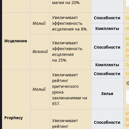
магии на 20%.
Увеличивает
Способности
S
Малый
эффективность
Комплекты
H
исцеления на 8%.
A
Исцеление
Увеличивает
G
Способности
эффективность
D
Великий
исцеления
S
на 25%.
Комплекты
D
Способности
E
Увеличивает
рейтинг
критического
Малый
урона
Зелья
заклинаниями на
657.
I
Prophecy
B
Увеличивает
Способности
M
рейтинг