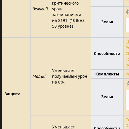
F
критического
Великий
урона
заклинаниями
на 2191. (10% на
Зелья
50 уровне)
Ci
P
Способности
C
F
R
Уменьшает
Комплекты
V
Малый
получаемый урон
на 8%.
Защита
Зелья
C
D
Уменьшает
Способности