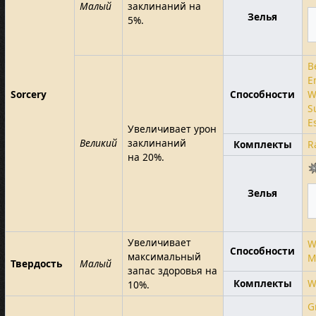
Малый
заклинаний на
Зелья
5%.
B
E
Sorcery
Способности
W
S
E
Увеличивает урон
Великий
заклинаний
Комплекты
R
на 20%.
Зелья
Увеличивает
W
Способности
максимальный
M
Твердость
Малый
запас здоровья на
Комплекты
W
10%.
G