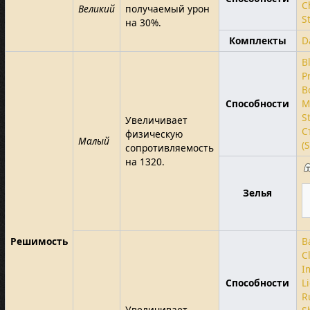
C
Великий
получаемый урон
S
на 30%.
Комплекты
D
B
P
B
Способности
M
S
Увеличивает
С
физическую
Малый
(
сопротивляемость
на 1320.
Зелья
Решимость
B
C
I
Способности
L
R
Увеличивает