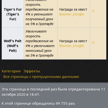
скорость
Tiger's Fur
передвижения на
Награда за квест
(?)
(Tiger's
4% и уменьшает
Bosmer_Insight
Fur)
получаемый урон
на 5% в Гратвуде
Увеличивает
скорость
Wolf's Pelt
передвижения на
Награда за квест
(?)
(Wolf's
4% и увеличивает
Bosmer_Insight
Pelt)
наносимый урон
на 5% в Гратвуде
Категории
:
Эффекты
Все страницы с пропущенными данными
Эта страница в последний раз была отредактирована 11
октября 2020 в 18:47.
К этой странице обращались 99 755 раз.