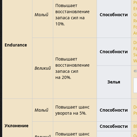
P
Повышает
E
восстановление
Малый
Способности
G
запаса сил на
R
10%.
F
A
D
Endurance
F
Способности
S
Повышает
W
восстановление
Великий
запаса сил
на 20%.
Зелья
Повышает шанс
D
Малый
Способности
уворота на 5%.
P
Уклонение
Способности
B
Повышает шанс
G
Великий