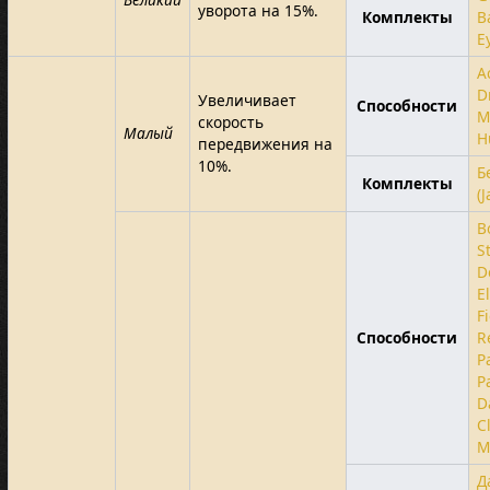
уворота на 15%.
Комплекты
B
E
A
D
Увеличивает
Способности
M
скорость
Малый
H
передвижения на
10%.
Б
Комплекты
(J
B
S
D
E
F
Способности
R
P
P
D
C
M
Д