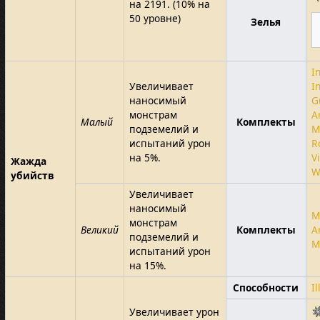
на 2191. (10% на
50 уровне)
Зелья
I
Увеличивает
I
наносимый
G
монстрам
A
Малый
Комплекты
подземелий и
M
испытаний урон
R
на 5%.
V
Жажда
W
убийств
Увеличивает
наносимый
M
монстрам
Великий
Комплекты
A
подземелий и
M
испытаний урон
на 15%.
Способности
I
Увеличивает урон