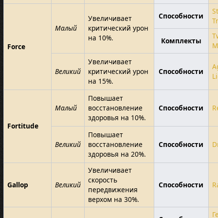
S
Способности
Увеличивает
T
Малый
критический урон
T
на 10%.
Комплекты
M
Force
Увеличивает
A
Великий
критический урон
Способности
L
на 15%.
Повышает
Малый
восстановление
Способности
R
здоровья на 10%.
Fortitude
Повышает
Великий
восстановление
Способности
D
здоровья на 20%.
Увеличивает
скорость
Gallop
Великий
Способности
R
передвижения
верхом на 30%.
Г