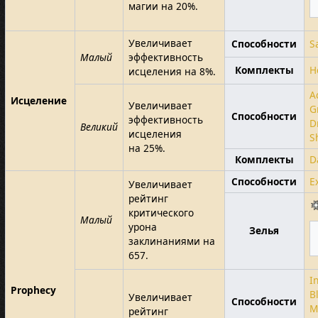
магии на 20%.
Увеличивает
Способности
S
Малый
эффективность
Комплекты
H
исцеления на 8%.
A
Исцеление
Увеличивает
G
Способности
эффективность
D
Великий
исцеления
S
на 25%.
Комплекты
D
Способности
E
Увеличивает
рейтинг
критического
Малый
урона
Зелья
заклинаниями на
657.
I
Prophecy
B
Увеличивает
Способности
M
рейтинг