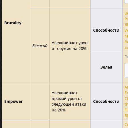
B
P
Brutality
B
Способности
W
M
R
Увеличивает урон
Великий
S
от оружия на 20%.
Зелья
A
Увеличивает
E
прямой урон от
C
Empower
Способности
следующей атаки
t
на 20%.
F
B
Ci