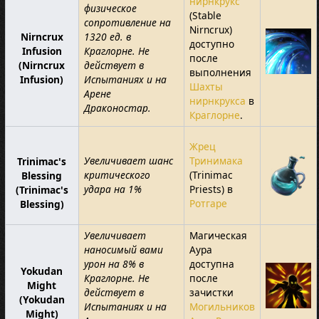
нирнкрукс
физическое
(Stable
сопротивление на
Nirncrux)
Nirncrux
1320 ед. в
доступно
Infusion
Краглорне. Не
после
(Nirncrux
действует в
выполнения
Infusion)
Испытаниях и на
Шахты
Арене
нирнкрукса
в
Драконостар.
Краглорне
.
Жрец
Увеличивает шанс
Тринимака
Trinimac's
критического
(Trinimac
Blessing
удара на 1%
Priests) в
(Trinimac's
Ротгаре
Blessing)
Увеличивает
Магическая
наносимый вами
Аура
урон на 8% в
доступна
Yokudan
Краглорне. Не
после
Might
действует в
зачистки
(Yokudan
Испытаниях и на
Могильников
Might)