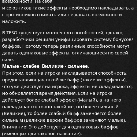
возможности. На себя
и союзников такие эффекты необходимо накладывать, а
с противников снимать или не давать возможности
наложить.
В TESO существует множество способностей, однако,
разработчики решили унифицировать систему бонусов/
баффов. Поэтому теперь различные способности могут
давать одинаковые эффекты, отличающиеся по своей
силе:
Малые
-
слабее
,
Виликие
-
сильнее
.
При этом, если на игрока накладывается способность,
предоставляющая такой же бафф (такие же эффекты),
что уже действует на игрока, эффекты не складываются,
но обновляется время действия. Если на игрока
действует более слабый эффект (Малый), а на него
накладывается точно такой же, но более сильный
(Великие), то более слабый бафф заменяется более
сильным (Великие версии баффов заменяют Малые).
Внимание! Это действует для одинаковых баффов
(имеющих одинаковое название).