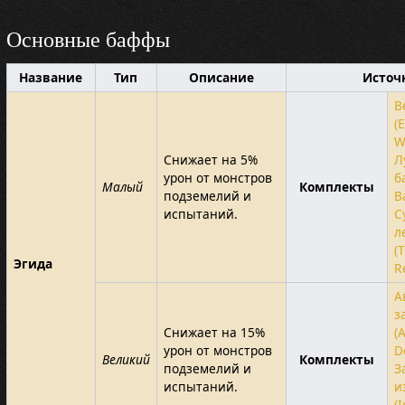
Основные баффы
Название
Тип
Описание
Источ
В
(
W
Снижает на 5%
Л
урон от монстров
б
Малый
Комплекты
подземелий и
B
испытаний.
С
л
(
Эгида
R
А
з
Снижает на 15%
(
урон от монстров
D
Великий
Комплекты
подземелий и
З
испытаний.
и
(