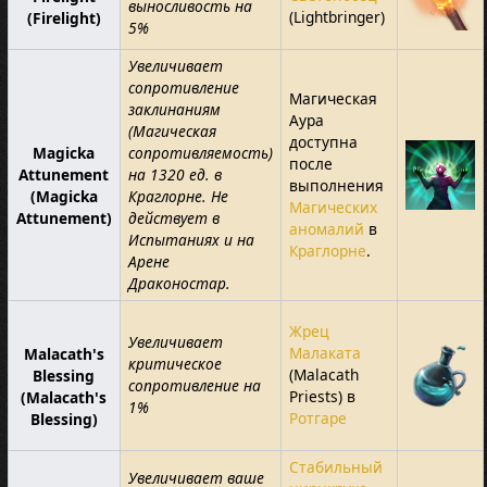
выносливость на
(Lightbringer)
(Firelight)
5%
Увеличивает
сопротивление
Магическая
заклинаниям
Аура
(Магическая
доступна
Magicka
сопротивляемость)
после
Attunement
на 1320 ед. в
выполнения
(Magicka
Краглорне. Не
Магических
Attunement)
действует в
аномалий
в
Испытаниях и на
Краглорне
.
Арене
Драконостар.
Жрец
Увеличивает
Малаката
Malacath's
критическое
(Malacath
Blessing
сопротивление на
Priests) в
(Malacath's
1%
Ротгаре
Blessing)
Стабильный
Увеличивает ваше