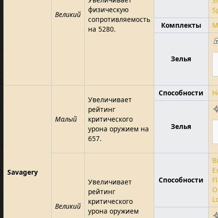
S
физическую
S
Великий
сопротивляемость
Комплекты
M
на 5280.
Зелья
Способности
H
Увеличивает
рейтинг
Малый
критического
Зелья
урона оружием на
657.
B
E
Savagery
Способности
F
Увеличивает
O
рейтинг
L
критического
Великий
урона оружием