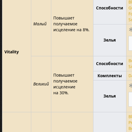
B
Способности
G
F
Повышает
S
Малый
получаемое
исцеление на 8%.
Зелья
Vitality
B
Способности
S
Повышает
Комплекты
D
получаемое
Великий
исцеление
на 30%.
Зелья
B
P
B