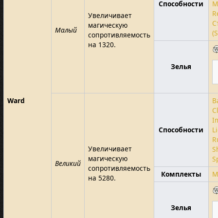
Способности
M
R
Увеличивает
С
магическую
Малый
(
сопротивляемость
на 1320.
Зелья
Ward
B
C
I
Способности
L
R
Увеличивает
S
магическую
S
Великий
сопротивляемость
Комплекты
M
на 5280.
Зелья