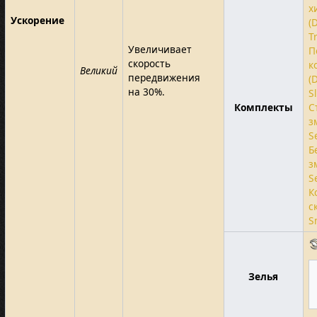
х
Ускорение
(
T
Увеличивает
П
скорость
к
Великий
передвижения
(
на 30%.
S
Комплекты
С
з
S
Б
з
S
К
с
S
Зелья