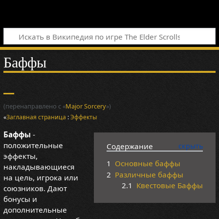
Баффы
(перенаправлено с «
Major Sorcery
»)
«
Заглавная страница
:
Эффекты
Баффы
-
положительные
Содержание
эффекты,
1
Основные баффы
накладывающиеся
2
Различные баффы
на цель, игрока или
2.1
Квестовые Баффы
союзников. Дают
бонусы и
дополнительные