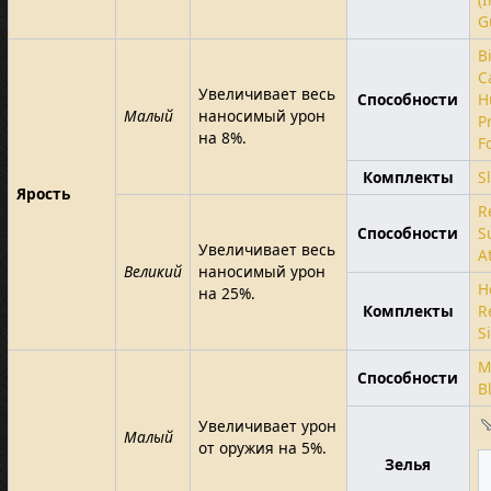
G
B
C
Увеличивает весь
Способности
H
Малый
наносимый урон
P
на 8%.
F
Комплекты
S
Ярость
R
Способности
S
Увеличивает весь
A
Великий
наносимый урон
H
на 25%.
Комплекты
R
S
M
Способности
B
Увеличивает урон
Малый
от оружия на 5%.
Зелья