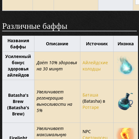
Различные баффы
Названия
Описание
Источник
Иконка
баффы
Усиленный
бонус
Даёт 10% здоровья
Айлейдские
здоровья
на 30 минут
колодцы
айлейдов
Увеличивает
Баташа
Batasha's
регенерацию
(Batasha) в
Brew
выносливости на
Ротгаре
(Batasha's
5%
Brew)
Увеличивает
NPC
максимальную
Светоносец
Firelight