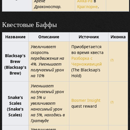
Арене
Анка-Ра
в
Драконостар.
Краглорне
.
Квестовые Баффы
Название
Описание
Источник
Иконка
Увеличивает
Приобретается
скорость
во время квеста
Blacksap's
передвижения на
Разборка с
(?)
Brew
4%. Уменьшает
Черноживицей
(Blacksap's
получаемый урон
(The Blacksap's
Brew)
на 10%
Hold)
Уменьшает
получаемый урон
Snake's
на 5% и
Bosmer Insight
(?)
Scales
увеличивает
quest reward
(Snake's
наносимый урон
Scales)
на 5%, находясь в
Гратвуде
Увеличивает