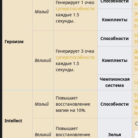
Способности
Генерирует 1 очко
в
суперспособности
Малый
Э
каждые 1.5
Комплекты
ш
секунды.
E
S
Способности
Героизм
S
Генерирует 3 очка
Д
суперспособности
х
Великий
Комплекты
каждые 1.5
(
секунды.
T
Чемпионская
L
система
E
Повышает
W
Малый
восстановление
Способности
G
магии на 10%.
R
Intellect
Повышает
Великий
восстановление
Зелья