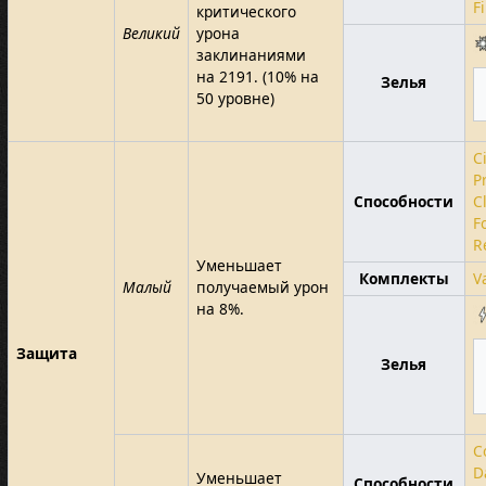
F
критического
Великий
урона
заклинаниями
на 2191. (10% на
Зелья
50 уровне)
Ci
P
Способности
C
F
R
Уменьшает
Комплекты
V
Малый
получаемый урон
на 8%.
Защита
Зелья
C
D
Уменьшает
Способности