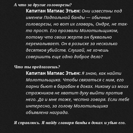
А что за другие головорезы?
Капитан Матиас Этьен:
Они известны под
именем Подпольной банды — обычные
головорезы, но вот их главарь, Ондре, не так-
то прост. Его прозвали Молотильщиком,
потому что своих жертв он буквально
перемалывает. Он в розыске за несколько
десятков убийств. Слушай, не хочешь
совершить еще одно доброе дело?
Что ты предлагаешь?
Капитан Матиас Этьен:
Я знаю, как найти
Молотильщика. Чтобы связаться с ним, его
парни бьют в барабан в доках. Никому из моих
стражников не хватит духу выйти против
него. Да и мне тоже, честно говоря. Если тебе
интересно, за голову Молотильщика
объявлена награда.
Я справлюсь. Я найду главаря банды в доках и убью его.