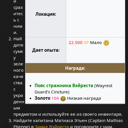
и
сраз
итес
Локация:
ь с
ним
и.
Най
22.500
XP
Мало
дите
Дает опыта:
сумк
у
зеле
Награда:
ного
каче
ства
Пояс стражника Вэйреста
(Wayrest
с
Guard's Cincture)
укра
Золото
166
Низкая награда
денн
ым
предметом и используйте ее из своего инвентаря.
Найдите капитана Матиаса Этьен (Captain Mathias
Etienne) в
Замке Вэйреста
и поговорите с ним.