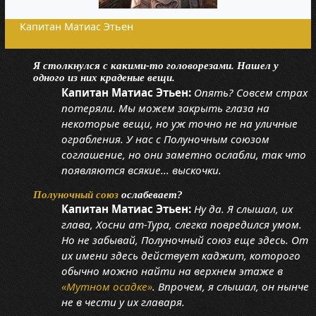
Капитан Матиас Этьен
Я столкнулся с какими-то головорезами. Нашел у
одного из них краденые вещи.
Капитан Матиас Этьен:
Опять? Совсем страх
потеряли. Мы можем закрыть глаза на
некоторые вещи, но уж точно не на уличные
ограбления. У нас с Полуночным союзом
соглашение, но они заметно ослабли, так что
появляются всякие... выскочки.
Полуночный союз
ослабевает?
Капитан Матиас Этьен:
Ну да. Я слышал, их
глава, Хосни ат-Тура, слегка повредился умом.
Но не забывай, Полуночный союз еще здесь. От
их имени здесь действует каджит, которого
обычно можно найти на верхнем этаже в
«Мутном осадке»
. Впрочем, я слышал, он нынче
не в чести у их главаря.