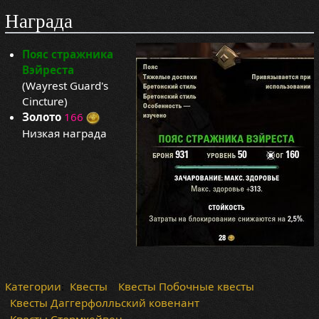
Награда
Пояс стражника
Вэйреста
(Wayrest Guard's
Cincture)
Золото
166
Низкая награда
Категории
:
Квесты
Квесты Побочные квесты
Квесты Даггерфолльский ковенант
Квесты Стормхейвен