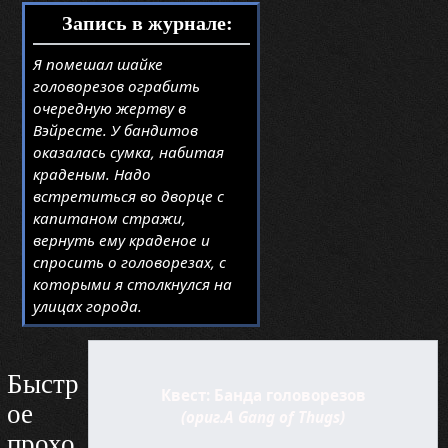
Запись в журнале:
Я помешал шайке
головорезов ограбить
очередную жертву в
Вэйресте. У бандитов
оказалась сумка, набитая
краденым. Надо
встретиться во дворце с
капитаном стражи,
вернуть ему краденое и
спросить о головорезах, с
которыми я столкнулся на
улицах города.
Быстр
Квест: Банда головорезов
ое
(ориг.A Gang of Thugs)
прохо