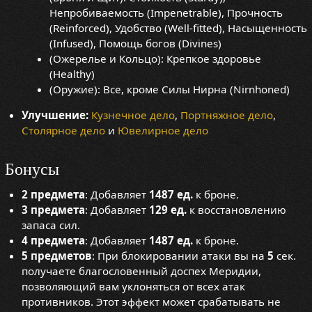
Непробиваемость (Impenetrable), Прочность
(Reinforced), Удобство (Well-fitted), Насыщенность
(Infused), Помощь богов (Divines)
(Ожерелье и Кольцо): Крепкое здоровье
(Healthy)
(Оружие): Все, кроме Силы Нирна (Nirnhoned)
Улучшение:
Кузнечное дело
,
Портняжное дело
,
Столярное дело
и
Ювелирное дело
Бонусы
2 предмета
: Добавляет
1487 ед.
к броне.
3 предмета
: Добавляет
129 ед.
к восстановлению
запаса сил.
4 предмета
: Добавляет
1487 ед.
к броне.
5 предметов
: При блокировании атаки вы на
5
сек.
получаете благословенный доспех Меридии,
позволяющий вам уклоняться от всех атак
противников. Этот эффект может срабатывать не