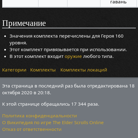
гавань
Примечание
Значения комплекта перечислены для Героя 160
уровня.
Этот комплект привязывается при использовании.
В этот комплект входит
оружие
любого типа.
Категории
:
Комплекты
Комплекты локаций
Эта страница в последний раз была отредактирована 18
октября 2020 в 20:18.
К этой странице обращались 17 344 раза.
Политика конфиденциальности
О Википедия по игре The Elder Scrolls Online
Отказ от ответственности