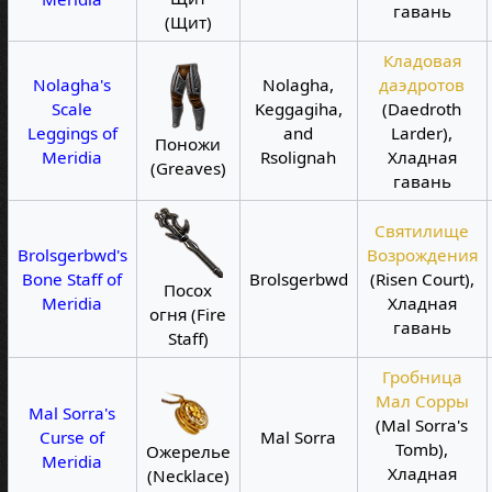
гавань
(Щит)
Кладовая
Nolagha's
Nolagha,
даэдротов
Scale
Keggagiha,
(Daedroth
Leggings of
and
Larder),
Поножи
Meridia
Rsolignah
Хладная
(Greaves)
гавань
Святилище
Brolsgerbwd's
Возрождения
Bone Staff of
Brolsgerbwd
(Risen Court),
Посох
Meridia
Хладная
огня (Fire
гавань
Staff)
Гробница
Мал Сорры
Mal Sorra's
(Mal Sorra's
Curse of
Mal Sorra
Tomb),
Ожерелье
Meridia
Хладная
(Necklace)