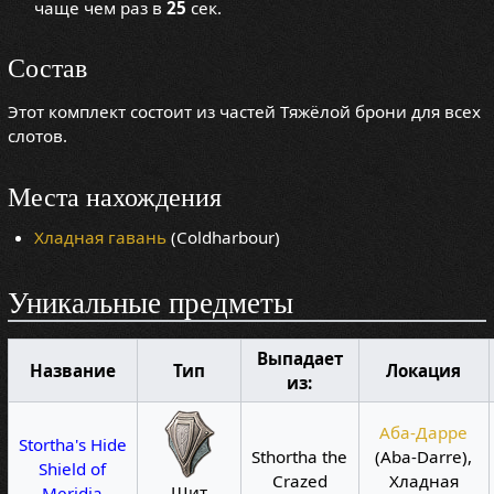
чаще чем раз в
25
сек.
Состав
Этот комплект состоит из частей Тяжёлой брони для всех
слотов.
Места нахождения
Хладная гавань
(Coldharbour)
Уникальные предметы
Выпадает
Название
Тип
Локация
из:
Аба-Дарре
Stortha's Hide
Sthortha the
(Aba-Darre),
Shield of
Crazed
Хладная
Щит
Meridia