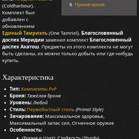
6
Примечание
(Coldharbour).
Комплект был
добавлен с
обновлением
Единый Тамриэль
(One Tamriel).
Благословенный
доспех Меридии
заменил комплект
Благословенный
доспех Акатош
. Предметы из этого комплекта не могут
быть сделаны, их можно только добыть или где-нибудь
купить.
Характеристика
Тип:
Комплекты PvP
Броня:
Тяжёлая броня
Уровень:
Любой
Стиль:
Первобытный стиль
(Primal Style)
Зачарование:
Максимальное здоровье,
Максимальный запас сил, Огненное оружие
Особенность:
(Броня и Щит): Стойкость (Sturdy),