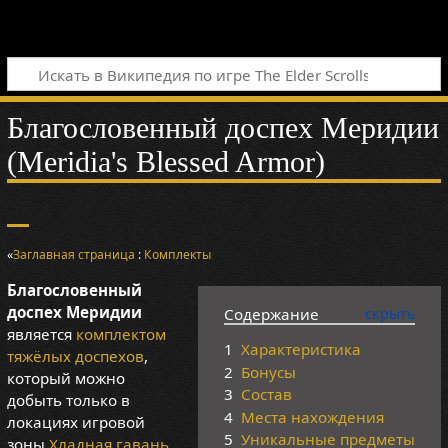
Благословенный доспех Меридии
(Meridia's Blessed Armor)
«
Заглавная страница
:
Комплекты
Благословенный
доспех Меридии
Содержание
является
комплектом
1
Характеристика
тяжёлых доспехов
,
2
Бонусы
который можно
3
Состав
добыть только в
4
Места нахождения
локациях игровой
5
Уникальные предметы
зоны
Хладная гавань