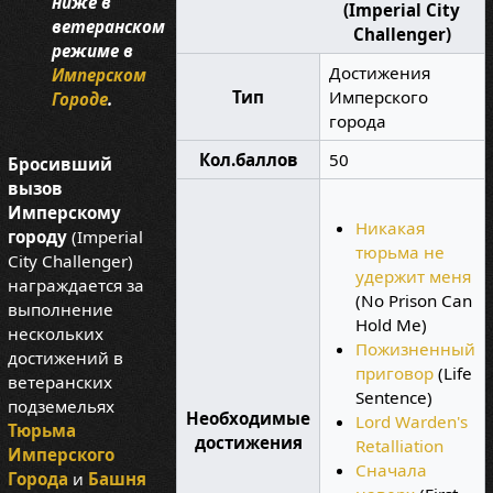
ниже в
(Imperial City
ветеранском
Challenger)
режиме в
Достижения
Имперском
Тип
Имперского
Городе
.
города
Кол.баллов
50
Бросивший
вызов
Имперскому
Никакая
городу
(Imperial
тюрьма не
City Challenger)
удержит меня
награждается за
(No Prison Can
выполнение
Hold Me)
нескольких
Пожизненный
достижений в
приговор
(Life
ветеранских
Sentence)
подземельях
Необходимые
Lord Warden's
Тюрьма
достижения
Retalliation
Имперского
Сначала
Города
и
Башня