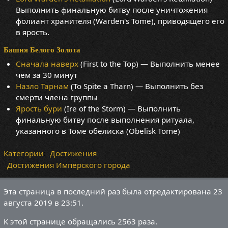
Выполнить финальную битву после уничтожения
фолиант хранителя (Warden's Tome), приводящего его
в ярость.
Башня Белого Золота
Сначала наверх
(First to the Top) — Выполнить менее
чем за 30 минут
Назло Тарнам
(To Spite a Tharn) — Выполнить без
смерти члена группы
Ярость бури
(Ire of the Storm) — Выполнить
финальную битву после выполнения ритуала,
указанного в Томе обелиска (Obelisk Tome)
Категории
:
Достижения
Достижения Имперского города
Эта страница в последний раз была отредактирована 23
августа 2019 в 23:51.
К этой странице обращались 2563 раза.