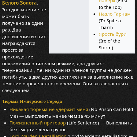
наверх
(First
Белого Золота
.
to the Top)
Это достижение не
Назло Тарнам
может быть
(To Spite a
получено за один
Tharn)
раз. Два
Ярость бури
достижения из них
(Ire of the
награждаются
Storm)
просто за
прохождение
подземелий в тяжелом режиме, два других -
"неумерайки", т.е. ни один из членов группы не должен
погибнуть, а два других достижения за выполнение их в
течение определенного времени. Они заключаются в
следующем:
Тюрьма Имперского Города
Никакая тюрьма не удержит меня
(No Prison Can Hold
Me) — Выполнить менее чем за 45 минут
Пожизненный приговор
(Life Sentence) — Выполнить
без смерти члена группы
Lord Warden's Retalliation
(Lord Warden's Retalliation) —