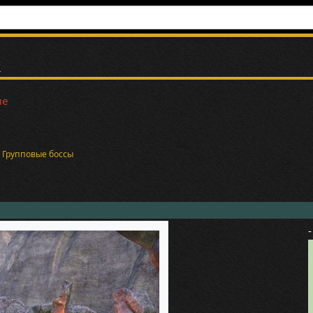
а
ие
и
Групповые боссы
-