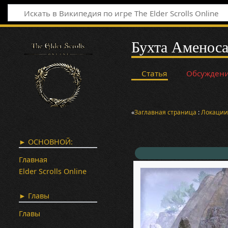
Бухта Аменос
Статья
Обсужден
«
Заглавная страница
:
Локаци
► ОСНОВНОЙ:
Главная
Elder Scrolls Online
► Главы
Главы