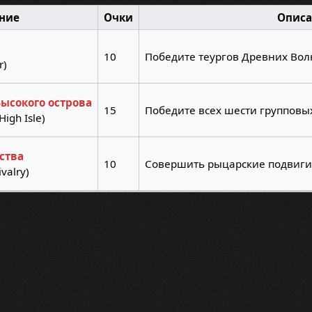
ние
Очки
Описа
10
Победите теургов Древних Вол
r)
ысокого острова
15
Победите всех шести групповых
High Isle)
ства
10
Совершить рыцарские подвиги 
ivalry)