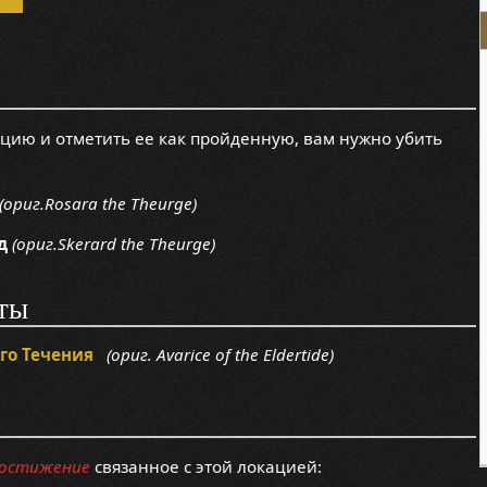
ацию и отметить ее как пройденную, вам нужно убить
(ориг.Rosara the Theurge)
д
(ориг.Skerard the Theurge)
ты
го Течения
(ориг. Avarice of the Eldertide)
остижение
связанное с этой локацией: