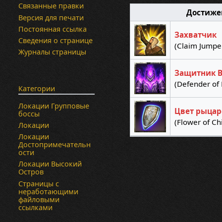
Связанные правки
Достиже
Версия для печати
Постоянная ссылка
Захватчик
Сведения о странице
(Claim Jumpe
Журналы страницы
Защитник В
(Defender of 
Категории
Локации Групповые
Цвет рыцар
боссы
(Flower of Ch
Локации
Локации
Достопримечательн
ости
Локации Высокий
Остров
Страницы с
неработающими
файловыми
ссылками