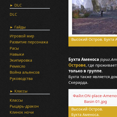
► DLC
DLC
► Гайды
Игровой мир
Высокий Остров. Бухта 
Развитие персонажа
Расы
Навыки
Бухта Аменоса
(ориг.Am
Экипировка
Острове
, где проживае
Ремесло
только в группе
.
Война альянсов
Бухта также является до
Руководства
Скерарда.
► Классы
Файл:ON-place-Ameno
Классы
Basin 01.jpg
Рыцарь-дракон
Высокий Остров.
Клинок ночи
Бухта Аменоса.