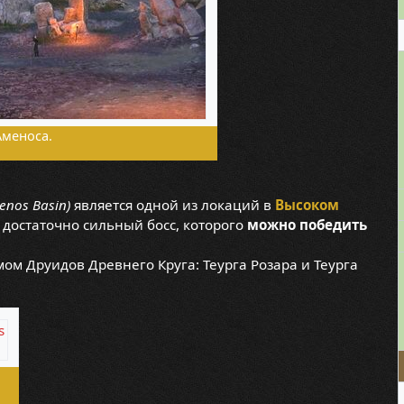
Аменоса.
enos Basin)
является одной из локаций в
Высоком
т достаточно сильный босс, которого
можно победить
мом Друидов Древнего Круга: Теурга Розара и Теурга
s