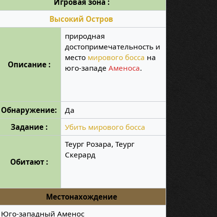
Игровая зона :
Высокий Остров
природная
достопримечательность и
место
мирового босса
на
Описание :
юго-западе
Аменоса
.
Обнаружение:
Да
Задание :
Убить мирового босса
Теург Розара, Теург
Скерард
Обитают :
Местонахождение
Юго-западный Аменос