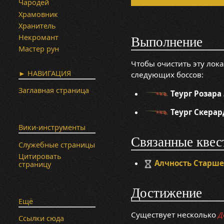
Чародей
Храмовник
Хранитель
Некромант
Выполнение
Мастер рун
Чтобы очистить эту лок
► НАВИГАЦИЯ
следующих боссов:
Заглавная страница
Теург Розара
Теург Скерар
Вики-инструменты
Связанные квес
Служебные страницы
Цитировать
Алчность Старше
страницу
Достижение
Ещё
Существует несколько
Д
Ссылки сюда