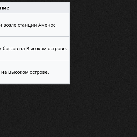
ние
н возле станции Аменос.
 боссов на Высоком острове.
на Высоком острове.