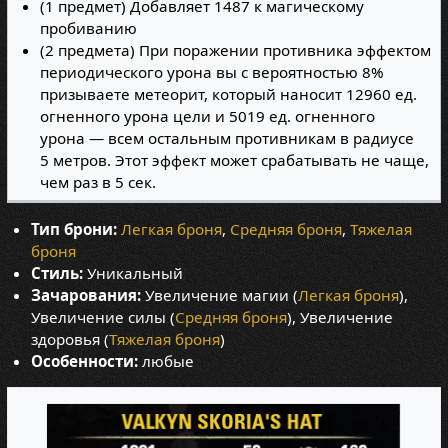
(1 предмет) Добавляет 1487 к магическому
пробиванию
(2 предмета) При поражении противника эффектом
периодического урона вы с вероятностью 8%
призываете метеорит, который наносит 12960 ед.
огненного урона цели и 5019 ед. огненного
урона — всем остальным противникам в радиусе
5 метров. Этот эффект может срабатывать не чаще,
чем раз в 5 сек.
Тип брони:
Легкая броня
,
Средняя броня
,
Тяжелая
броня
Стиль:
Уникальный
Зачарования:
Увеличение магии (
Легкая броня
),
Увеличение силы (
Средняя броня
), Увеличение
здоровья (
Тяжелая броня
)
Особенности:
любые