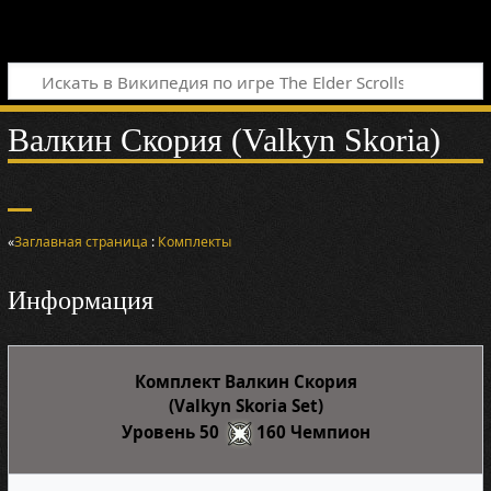
Валкин Скория (Valkyn Skoria)
«
Заглавная страница
:
Комплекты
Информация
Комплект Валкин Скория
(Valkyn Skoria Set)
Уровень 50
160 Чемпион