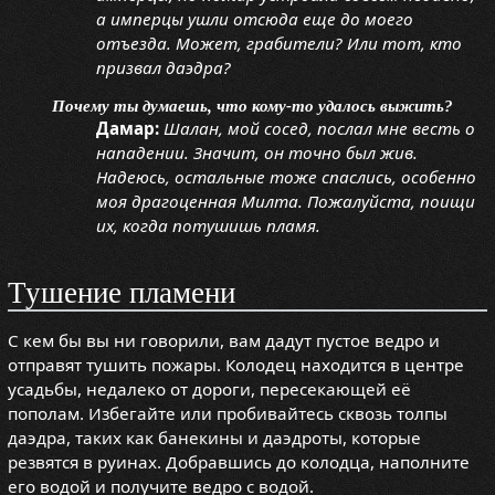
а имперцы ушли отсюда еще до моего
отъезда. Может, грабители? Или тот, кто
призвал даэдра?
Почему ты думаешь, что кому-то удалось выжить?
Дамар:
Шалан, мой сосед, послал мне весть о
нападении. Значит, он точно был жив.
Надеюсь, остальные тоже спаслись, особенно
моя драгоценная Милта. Пожалуйста, поищи
их, когда потушишь пламя.
Тушение пламени
С кем бы вы ни говорили, вам дадут пустое ведро и
отправят тушить пожары. Колодец находится в центре
усадьбы, недалеко от дороги, пересекающей её
пополам. Избегайте или пробивайтесь сквозь толпы
даэдра, таких как банекины и даэдроты, которые
резвятся в руинах. Добравшись до колодца, наполните
его водой и получите ведро с водой.