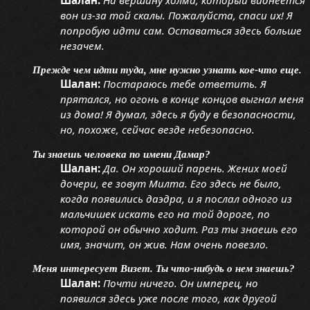
вон из-за той скалы. Пожалуйста, спаси их! Я
попробую идти сам. Оставаться здесь больше
незачем.
Прежде чем идти туда, мне нужно узнать кое-что еще.
Шалан:
Постараюсь тебе ответить. Я
прятался, но огонь в конце концов выгнал меня
из дома! Я думал, здесь я буду в безопасности,
но, похоже, сейчас везде небезопасно.
Ты знаешь человека по имени Дамар?
Шалан:
Да. Он хороший парень. Жених моей
дочери, ее зовут Милта. Его здесь не было,
когда появились даэдра, и я послал одного из
мальчишек искать его на той дороге, по
которой он обычно ходит. Раз ты знаешь его
имя, значит, он жив. Нам очень повезло.
Меня интересует Визет. Ты что-нибудь о нем знаешь?
Шалан:
Почти ничего. Он имперец, но
появился здесь уже после того, как другой