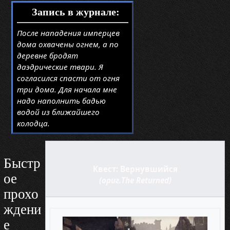
Запись в журнале:
После нападения имперцев
дома охвачены огнем, а по
деревне бродят
даэдрические твари. Я
согласился спасти от огня
три дома. Для начала мне
надо наполнить бадью
водой из ближайшего
колодца.
Быстр
Квест: Вернувшийся
ое
(ориг.The Returned)
прохо
ждени
е