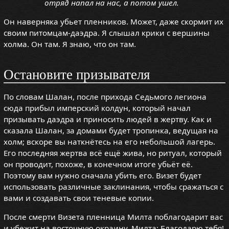
отряд напал на нас, а потом ушел.
Он наверняка убьет пленников. Может, даже скормит их
своим питомцам-даэдра. Я слышал крики с вершины
холма. Он там. Я знаю, что он там.
Остановите призывателя
По словам Шалан, после прихода Седьмого легиона
сюда прибыл имперский колдун, который начал
призывать даэдра и приносить людей в жертву. Как и
сказала Шалан, за домами будет тропинка, ведущая на
холм; вскоре вы наткнётесь на его небольшой лагерь.
Его последняя жертва всё ещё жива, но ритуал, который
он проводит, похоже, в конечном итоге убьёт её.
Поэтому вам нужно сначала убить его. Визет будет
использовать различные заклинания, чтобы сражаться с
вами и создавать свои теневые копии.
После смерти Визета пленница Милта поблагодарит вас
и убежит на восточную окраину. Милта: Благодарю тебя!