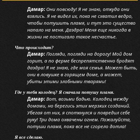
Дамар:
Они повсюду! Я не знаю, откуда они
взялись. Я не видел их, пока не схватил ведро,
чтобы потушить пламя, и тут это существо
напало на меня. Даэдра! Меня еще никогда в
жизни не постигало такое несчастье.
Что происходит?
Дамар:
Погляди, погляди на дорогу! Мой дом
горит, а по ферме беспрепятственно бродят
даэдра! Я не знаю, где моя семья. Может быть,
они в ловушке в горящем доме, а может,
убиты этими злобными тварями!
Где у тебя колодец? Я сначала потушу пламя.
Дамар:
Вот, возьми бадью. Колодец между
домами, но берегись этих мерзких созданий.
Убегая от них, я споткнулся и повредил себе
руку! Три дома охвачены огнем. Пожалуйста,
потуши пламя, пока все не сгорело дотла!
Я все сделаю.