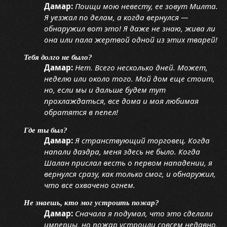
Дамар:
Поищи мою невесту, ее зовут Милта.
Я уезжал по делам, а когда вернулся —
обнаружил вот это! Я даже не знаю, жива ли
она или пала жертвой одной из этих тварей!
Тебя долго не было?
Дамар:
Нет. Всего несколько дней. Может,
неделю или около того. Мой дом еще стоит,
но, если мы и дальше будем тут
прохлаждаться, все дома и моя любимая
обратятся в пепел!
Где ты был?
Дамар:
Я странствующий торговец. Когда
напали даэдра, меня здесь не было. Когда
Шалан прислал весть о первом нападении, я
вернулся сразу, как только смог, и обнаружил,
что все охвачено огнем.
Не знаешь, кто мог устроить пожар?
Дамар:
Сначала я подумал, что это сделали
имперцы, но пожар устроили совсем недавно,