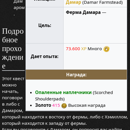
Дам
Дамар
(Damar Farmstead)
аром
Ферма Дамара
—
.
Цель:
Подро
бное
прохо
73.600
XP
Много
ждени
Дает опыта:
е
Награда:
Этот квест
можно
начать,
Опаленные наплечники
(Scorched
поговори
Shoulderpads)
в либо с
Золото
415
Высокая награда
Дамаром,
который находится к востоку от фермы, либо с Хэмиллом,
который находится к западу от фермы.
Если вы поговорите с Дамаром, он попросит вас найти