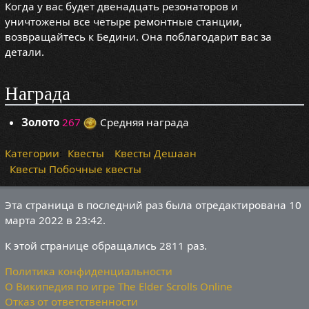
Когда у вас будет двенадцать резонаторов и
уничтожены все четыре ремонтные станции,
возвращайтесь к Бедини. Она поблагодарит вас за
детали.
Награда
Золото
267
Средняя награда
Категории
:
Квесты
Квесты Дешаан
Квесты Побочные квесты
Эта страница в последний раз была отредактирована 10
марта 2022 в 23:42.
К этой странице обращались 2811 раз.
Политика конфиденциальности
О Википедия по игре The Elder Scrolls Online
Отказ от ответственности