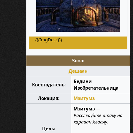
{{{ImgDesc}}}
Зона:
Дешаан
Бедини
Квестодатель:
Изобретательница
Локация:
Мзитумз
Мзитумз
—
Расследуйте атаку на
караван Хлаалу.
Цель: