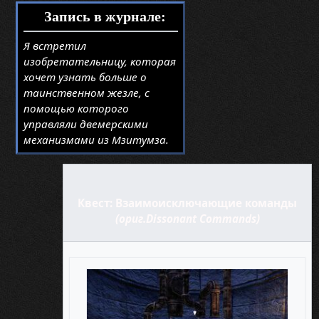
Запись в журнале:
Я встретил
изобретательницу, которая
хочет узнать больше о
таинственном жезле, с
помощью которого
управляли двемерскими
механизмами из Мзитумза.
Квест: Взаимоисключающие команды
(ориг.Dissonant Commands)