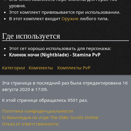
уровня.
Этот комплект привязывается при использовании.
В этот комплект входит
Оружие
любого типа.
Где используется
Этот сет хорошо использовать для персонажа:
Клинок ночи (Nightblade) - Stamina PvP
Категории
:
Комплекты
Комплекты PvP
Эта страница в последний раз была отредактирована 16
августа 2020 в 17:09.
К этой странице обращались 9501 раз.
Политика конфиденциальности
О Википедия по игре The Elder Scrolls Online
Отказ от ответственности