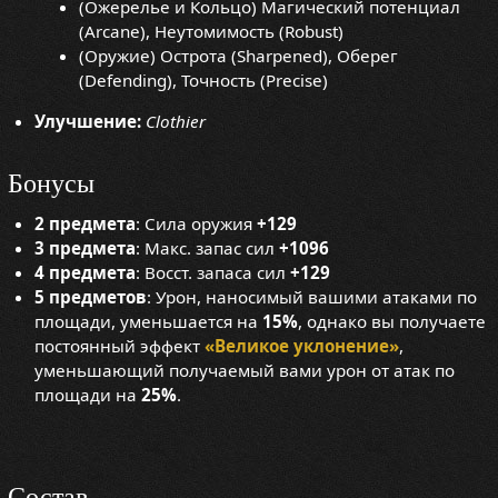
(Ожерелье и Кольцо) Магический потенциал
(Arcane), Неутомимость (Robust)
(Оружие) Острота (Sharpened), Оберег
(Defending), Точность (Precise)
Улучшение:
Clothier
Бонусы
2 предмета
: Сила оружия
+129
3 предмета
: Макс. запас сил
+1096
4 предмета
: Восст. запаса сил
+129
5 предметов
: Урон, наносимый вашими атаками по
площади, уменьшается на
15%
, однако вы получаете
постоянный эффект
«Великое уклонение»
,
уменьшающий получаемый вами урон от атак по
площади на
25%
.
Состав