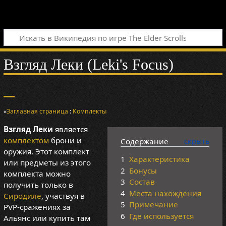
Взгляд Леки (Leki's Focus)
«
Заглавная страница
:
Комплекты
Взгляд Леки
является
комплектом
брони и
Содержание
оружия. Этот комплект
1
Характеристика
или предметы из этого
2
Бонусы
комплекта можно
3
Состав
получить только в
4
Места нахождения
Сиродиле
, участвуя в
5
Примечание
PVP-сражениях за
6
Где используется
Альянс или купить там