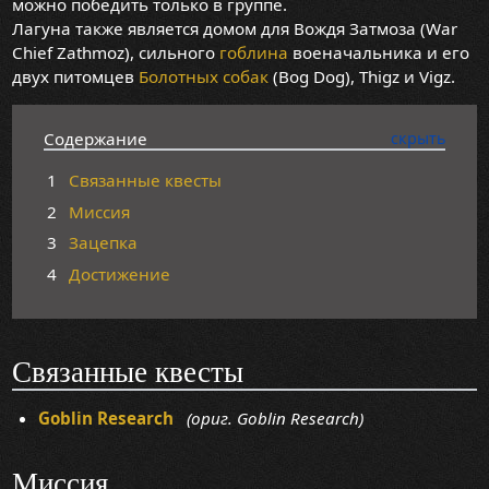
можно победить только в группе.
Лагуна также является домом для Вождя Затмоза (War
Chief Zathmoz), сильного
гоблина
военачальника и его
двух питомцев
Болотных собак
(Bog Dog), Thigz и Vigz.
Содержание
1
Связанные квесты
2
Миссия
3
Зацепка
4
Достижение
Связанные квесты
Goblin Research
(ориг. Goblin Research)
Миссия