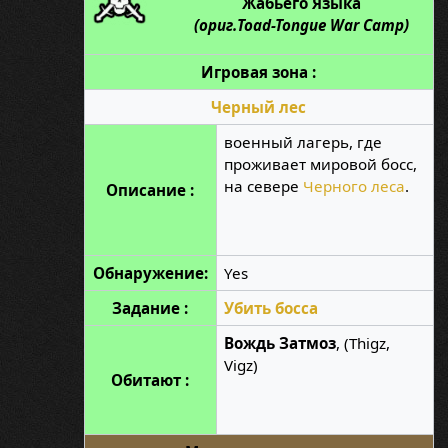
Жабьего Языка
(ориг.Toad-Tongue War Camp)
Игровая зона :
Черный лес
военный лагерь, где
проживает мировой босс,
на севере
Черного леса
.
Описание :
Обнаружение:
Yes
Задание :
Убить босса
Вождь Затмоз
, (Thigz,
Vigz)
Обитают :