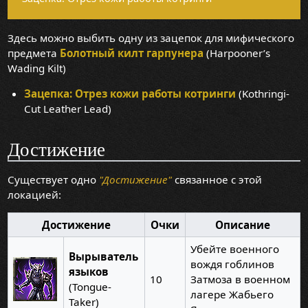
Здесь можно выбить одну из зацепок для мифического
предмета
Болотный килт гарпунера
(Harpooner’s
Wading Kilt)
Зацепка: Отрез кожи работы котринги
(Kothringi-
Cut Leather Lead)
Достижение
Существует одно
"Достижение"
связанное с этой
локацией:
Достижение
Очки
Описание
Убейте военного
Вырыватель
вождя гоблинов
языков
10
Затмоза в военном
(Tongue-
лагере Жабьего
Taker)