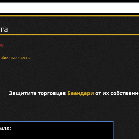
га
ие
Побочные квесты
Защитите торговцев
Баандари
от их собствен
але: