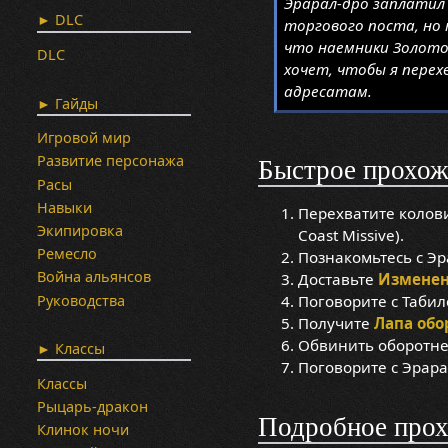
Эрарал-дро заплатил
► DLC
торгового поста, но 
что наемники Золотог
DLC
хочет, чтобы я перехв
адресатам.
► Гайды
Игровой мир
Развитие персонажа
Быстрое прохож
Расы
Навыки
Перехватите колов
Экипировка
Coast Missive).
Ремесло
Познакомьтесь с Эр
Война альянсов
Доставьте
Изменен
Руководства
Поговорите с Табил
Получите
Лапа обо
Обвинить оборотне
► Классы
Поговорите с Эрара
Классы
Рыцарь-дракон
Подробное про
Клинок ночи