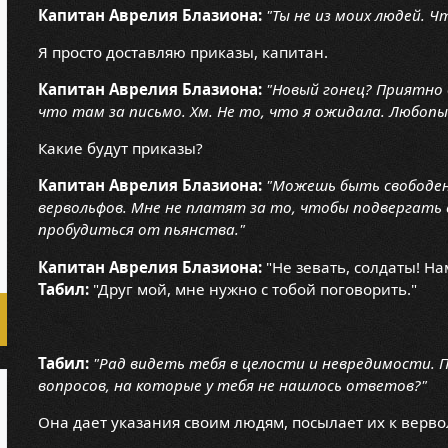
Капитан Аврелия Блазиона:
"Ты не из моих людей. 
Я просто доставляю приказы, капитан.
Капитан Аврелия Блазиона:
"Новый гонец? Приятно 
что там за письмо. Хм. Не то, что я ожидала. Любоп
Какие будут приказы?
Капитан Аврелия Блазиона:
"Можешь быть свободен
вервольфов. Мне не платят за то, чтобы подвергать
пробудиться от пьянства."
Капитан Аврелия Блазиона:
"Не зевать, солдаты! На
Табил:
"Друг мой, мне нужно с тобой поговорить."
Табил:
"Рад видеть тебя в целости и невредимости. По
вопросов, на которые у тебя не нашлось ответов?"
Она дает указания своим людям, посылает их к верв