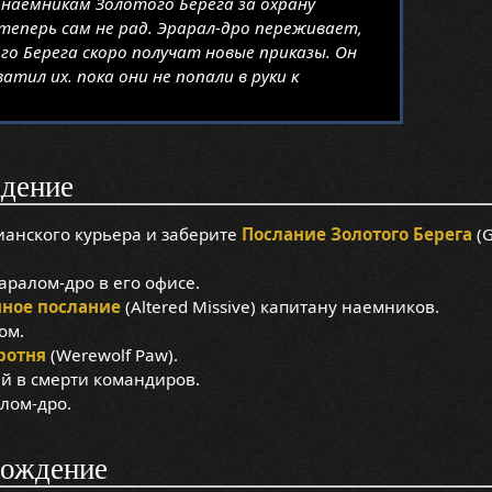
 наемникам Золотого Берега за охрану
теперь сам не рад. Эрарал-дро переживает,
о Берега скоро получат новые приказы. Он
атил их. пока они не попали в руки к
дение
ианского курьера и заберите
Послание Золотого Берега
(G
аралом-дро в его офисе.
ное послание
(Altered Missive) капитану наемников.
ом.
ротня
(Werewolf Paw).
й в смерти командиров.
лом-дро.
хождение