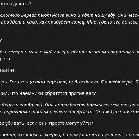
ужно сделать?
Золотого Берега пьют наше вино и едят нашу еду. Они чег
 пройдет и часа, как прибудет гонец. Мне нужно его донес
?
т с севера в маленький лагерь как раз за этими воротами.
рега."
найти.
рь. Если гонца там еще нет, подожди его. Я в тебя верю. 
ил, что наемники обратятся против вас?
 денег и гордости. Они потребовали большего, чем то, на 
онтрактами: нашим и каким-то другим. Они ждут новостей
ас убивать, если они просто могут уйти?
говорил, я в этом не уверен, потому и должен увидеть это 