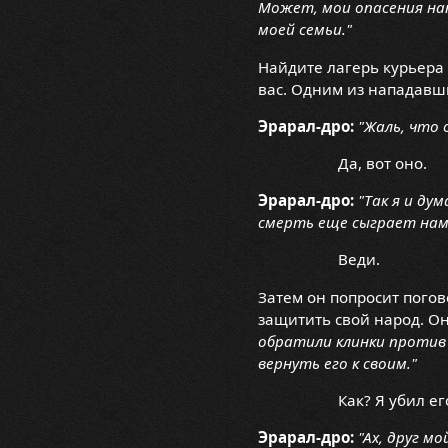
Может, мои опасения нап
моей семьи."
Найдите лагерь курьера 
вас. Одним из нападавши
Эрарал-дро:
"Жаль, что 
Да, вот оно.
Эрарал-дро:
"Так я и ду
смерть еще сыграет нам н
Веди.
Затем он попросит погов
защитить свой народ. Он
обратили клинки против 
вернуть его к своим."
Как? Я убил е
Эрарал-дро:
"Ах, друг м