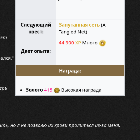
Следующий
Запутанная сеть
(A
квест:
Tangled Net)
жет
44.900
XP
Много
Дает опыта:
ался."
Награда:
ерь
Золото
415
Высокая награда
ть, но я не позволю их крови пролиться из-за меня.