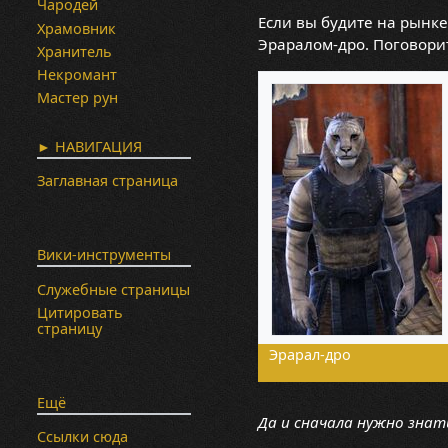
Чародей
Если вы будите на рынк
Храмовник
Эраралом-дро. Поговорит
Хранитель
Некромант
Мастер рун
► НАВИГАЦИЯ
Заглавная страница
Вики-инструменты
Служебные страницы
Цитировать
страницу
Эрарал-дро
Ещё
Да и сначала нужно знат
Ссылки сюда