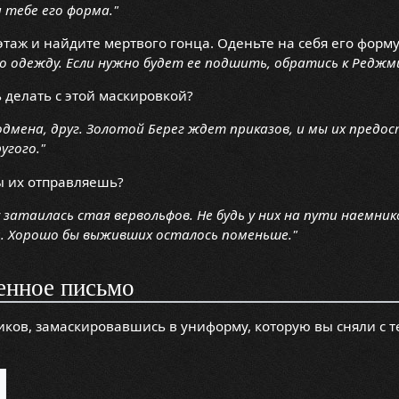
 тебе его форма."
таж и найдите мертвого гонца. Оденьте на себя его форму
о одежду. Если нужно будет ее подшить, обратись к Реджм
 делать с этой маскировкой?
дмена, друг. Золотой Берег ждет приказов, и мы их предо
угого."
ы их отправляешь?
 затаилась стая вервольфов. Не будь у них на пути наемник
м. Хорошо бы выживших осталось поменьше."
енное письмо
ков, замаскировавшись в униформу, которую вы сняли с т