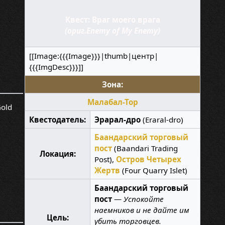
Квест: Враг моего врага
(ориг.Enemy of My Enemy)
[[Image:{{{Image}}}|thumb|центр|
{{{ImgDesc}}}]]
Зона:
Малабал-Тор
old
Квестодатель:
Эрарал-дро
(Eraral-dro)
Баандарский торговый
пост
(Baandari Trading
Локация:
Post),
Остров Четырех
Жертв
(Four Quarry Islet)
Баандарский торговый
пост
—
Успокойте
наемников и не дайте им
Цель:
убить торговцев.