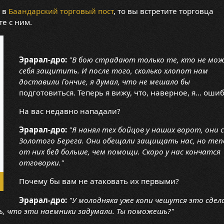
е в
Баандарский торговый пост
, то вы встретите торговца
е с ним.
Эрарал-дро:
"В бою страдают только те, кто не мо
себя защитить. И после того, сколько хлопот нам
доставили Гончие, я думал, что не мешало бы
подготовиться. Теперь я вижу, что, наверное, я... ошиб
На вас недавно нападали?
Эрарал-дро:
"Я нанял тех бойцов у наших ворот, они с
Золотого Берега. Они обещали защищать нас, но теп
от них бед больше, чем помощи. Скоро у нас кончатся
отговорки."
Почему бы вам не атаковать их первыми?
Эрарал-дро:
"У молодняка уже копи чешутся это сдела
ь, что эти наемники задумали. Ты поможешь?"