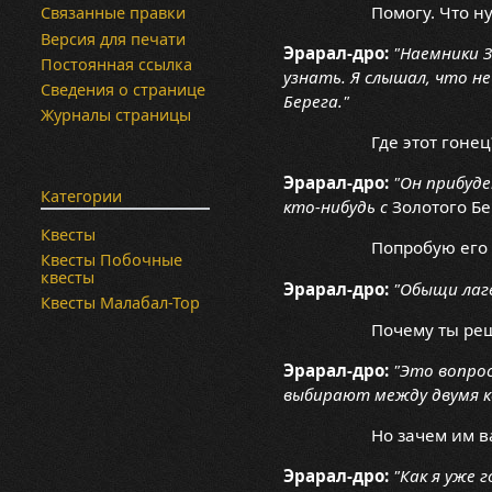
Помогу. Что н
Связанные правки
Версия для печати
Эрарал-дро:
"Наемники 
Постоянная ссылка
узнать. Я слышал, что не
Сведения о странице
Берега."
Журналы страницы
Где этот гонец
Эрарал-дро:
"Он прибуде
Категории
кто-нибудь с
Золотого Бе
Квесты
Попробую его 
Квесты Побочные
квесты
Эрарал-дро:
"Обыщи лаге
Квесты Малабал-Тор
Почему ты реш
Эрарал-дро:
"Это вопрос
выбирают между двумя к
Но зачем им в
Эрарал-дро:
"Как я уже 