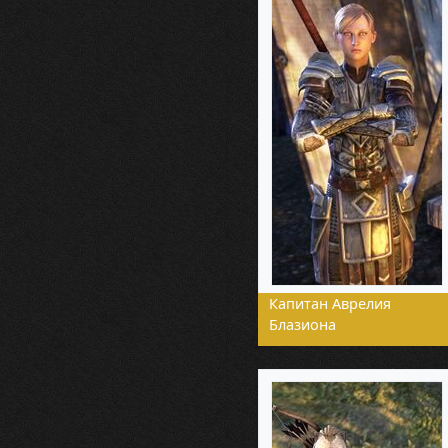
Капитан Аврелия
Блазиона