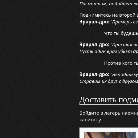
Посмотрим, подойдет ли
Поднимитесь на второй э
Эрарал-дро:
"Примерь ег
Что ты будешь
Эрарал-дро:
"Простая по
Пусть один враг убьет др
Против кого т
Эрарал-дро:
"Неподалеку
Стравим их друг с друго
Доставить подм
Войдите в лагерь наемни
капитану.