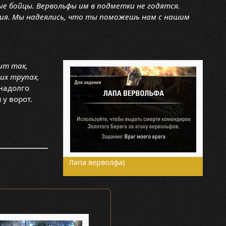
ые бойцы. Вервольфы им в подметки не годятся.
ия. Мы надеялись, что ты поможешь нам с нашим
ит так,
их трупах,
надолго
у ворот.
Лапа верволфа)