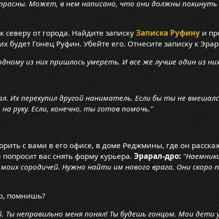
расны. Может, в нем написано, что они должны покинуть 
к северу от города. Найдите записку
Записка Руфину
и пр
х будет Гонец Руфин. Убейте его. Отнесите записку к Эрар
одному из них пришлось умереть. И все же лучше один из них,
мал. Их перекупил другой наниматель. Если бы ты не вмешалс
а руку. Если, конечно, ты готов помочь."
орить с вами в его офисе, в доме Реджмины, где он расскаж
 попросит вас снять форму курьера.
Эрарал-дро:
"Наемник
моих сородичей. Нужно найти им нового врага. Они скоро 
го, помнишь?
ой. Ты неправильно меня понял! Ты будешь гонцом. Мои дети