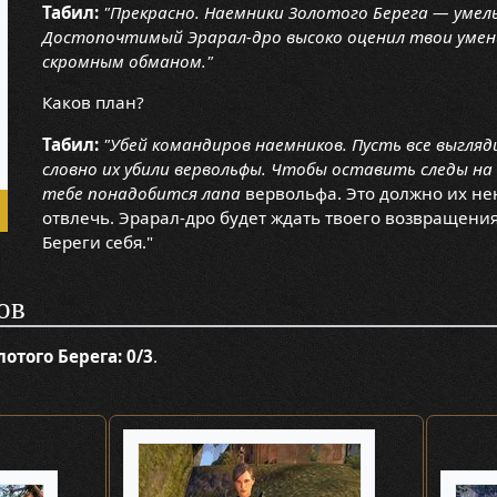
Табил:
"Прекрасно. Наемники Золотого Берега — умел
Достопочтимый Эрарал-дро высоко оценил твои умен
скромным обманом."
Каков план?
Табил:
"Убей командиров наемников. Пусть все выгляд
словно их убили вервольфы. Чтобы оставить следы на 
тебе понадобится лапа
вервольфа. Это должно их не
отвлечь. Эрарал-дро будет ждать твоего возвращения 
Береги себя."
ов
отого Берега: 0/3
.