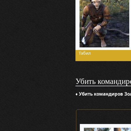
Табил
Убить командир
♦
Убить командиров Зол