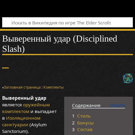
Выверенный удар (Disciplined
Slash)
«
Заглавная страница
:
Комплекты
Выверенный удар
является
оружейным
Содержание
комплектом
и выпадает
1
Стиль
в
Изоляционном
2
Бонусы
санктуарии
(Asylum
3
Состав
Sanctorium).