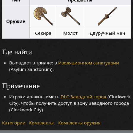
Оружие
Секира
Молот
Двуручный меч
Где найти
Выпадает в триале: в
Изоляционном санктуарии
(Asylum Sanctorium).
Примечание
Игроки должны иметь
DLC:Заводной город
(Clockwork
City), чтобы получить доступ в зону Заводного города
(Clockwork City).
Категории
:
Комплекты
Комплекты оружия