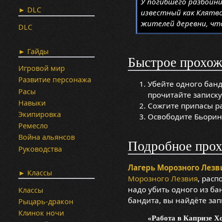
У погибшего разбойни
► DLC
известный как Клятв
жителей деревни, чт
DLC
► Гайды
Быстрое прохож
Игровой мир
Развитие персонажа
Убейте одного бан
Расы
прочитайте записку
Навыки
Сожгите припасы ра
Экипировка
Освободите Бьорин
Ремесло
Война альянсов
Подробное про
Руководства
Лагерь Морозного Лезв
► Классы
Морозного Лезвия
, рас
надо убить одного из ба
Классы
бандита, вы найдёте зап
Рыцарь-дракон
Клинок ночи
«Работа в Капризе Х