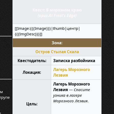
Квест: В морозном краю
(ориг.At Frost's Edge)
[[Image:{{{Image}}}|thumb|центр|
{{{ImgDesc}}}]]
Зона:
Остров Стылая Скала
Квестодатель:
Записка разбойника
Лагерь Морозного
Локация:
Лезвия
Лагерь Морозного
Лезвия
—
Спасите
ам
узника в лагере
трупе
Морозного Лезвия
.
Цель:
,