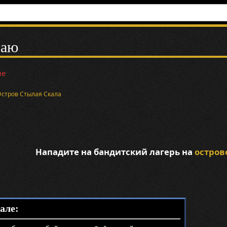
раю
ие
Остров Стылая Скала
Нападите на бандитский лагерь на
остров
але: