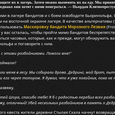
тащите их в лагерь. Затем можно выменять их на еду. Мы прин
однако они хотят с ними поиграться. — Ньордан Клятвопрест
ами в лагере бандитов и с боем освободите Бьоринольфа.
м на восточной окраине лагеря. В качестве альтернативы (
спользовать
Маскировку бандита Морозного Лезвия
(Fro
на у вас осталась, чтобы пройти мимо бандитов беспрепятств
аться часовых, которые, как и прежде, могут обнаружить в
нольфа и поговорите с ним.
е с этими разбойниками. Помоги мне!"
поймали?
ли меня в лесу. Мы собирали дрова. Дедринг, мой брат, пыт
 его череп топором. Я думал, что я уже покойник, пока не 
развяжу.
стей Шора, спасибо тебе! Я б с радостью перебил всех разбо
яжу, отличный! Убей нескольких разбойников в память о Дедр
ого квеста жители деревни Стылая Скала начнут возвраща