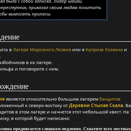
ка была с собой записка. Лидер шайки,
опреступник, приказал своим людям похитить
обы вымогать припасы.
дение
дита в
Лагере Морозного Лезвия
или в
Капризе Хоззина
и
.
збойников в их лагере.
ольфа и поговорите с ним.
хождение
ия
является относительно большим лагерем
бандитов
положенный к северо-востоку от
Деревни Стылая Скала
. В
ндитов в этом лагере и начнется этот небольшой квест. На 
иску, в которой будет написано:
оззина продвигается слишком медленно. Схватите всех местных