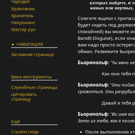
Чародей
которых найдете, и 
живых или мертвых, 
Храмовник
Хранитель
Сожгите ящики с припас
Некромант
будет сидеть под дерево
Мастер рун
спокойней) вы можете и
Bandit Disguise), если о
► НАВИГАЦИЯ
вам надо просто остерег
обман. Развяжите Бьори
Заглавная страница
Бьоринольф:
"Ты явно н
Как они тебя 
Вики-инструменты
Бьоринольф:
"Они пойма
Служебные страницы
сражаться. Они разрубили
Цитировать
страницу
Давай я тебя 
Бьоринольф:
"Во имя ко
Зато из тебя, как я погл
Ещё
После выполнения эт
Ссылки сюда