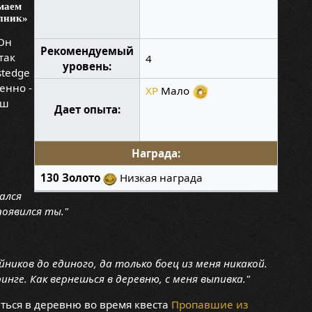
имаем
упник»
 Он
Рекомендуемый
так
4
уровень:
stedge
енно -
XP
Мало
аш
Дает опыта:
Награда:
130 Золото
Низкая награда
ался
появился ты."
йников до единого, да только боец из меня никакой.
инге. Как вернешься в деревню, с меня выпивка."
ться в деревню во время квеста
Пропавшие из