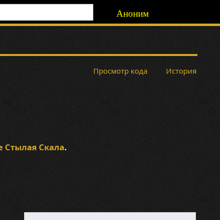
Аноним
Просмотр кода
История
е Стылая Скала
.