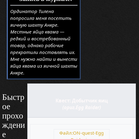
Ординатор Тилена
попросила меня посетить
яичную шахту Анкре.
Местные яйца квама —
редкий и востребованный
товар, однако рабочие
прекратили поставлять их.
Мне нужно найти и вынести
яйца квама из яичной шахты
Анкре.
Быстр
Квест: Добытчик яиц
ое
(ориг.Egg Raider)
прохо
ждени
е
Файл:ON-quest-Egg