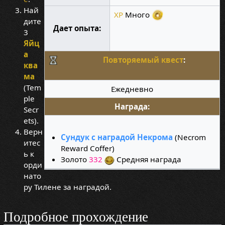
Най
XP
Много
дите
Дает опыта:
3
Яйц
а
Повторяемый квест
:
ква
ма
(Tem
Ежедневно
ple
Награда:
Secr
ets).
Верн
Сундук с наградой Некрома
(Necrom
итес
Reward Coffer)
ь к
Золото
332
Средняя награда
орди
нато
ру Тилене за наградой.
Подробное прохождение