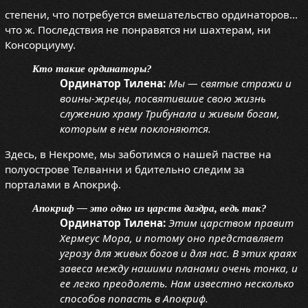
степени, что потребуется вмешательство ординаторов...
что ж. Последствия не понравятся ни шахтерам, ни
Консорциуму.
Кто такие ординаторы?
Ординатор Тилена:
Мы — святые стражи и
воины-жрецы, посвятившие свою жизнь
служению храму Трибунала и живым богам,
которым в нем поклоняются.
Здесь, в Некроме, мы заботимся о нашей пастве на
полуострове Телванни и бдительно следим за
порталами в Апокриф.
Апокриф — это одно из царств даэдра, ведь так?
Ординатор Тилена:
Этим царством правит
Хермеус Мора, и потому оно представляет
угрозу для живых богов и для нас. В этих краях
завеса между нашими планами очень тонка, и
ее легко преодолеть. Нам известно несколько
способов попасть в Апокриф.