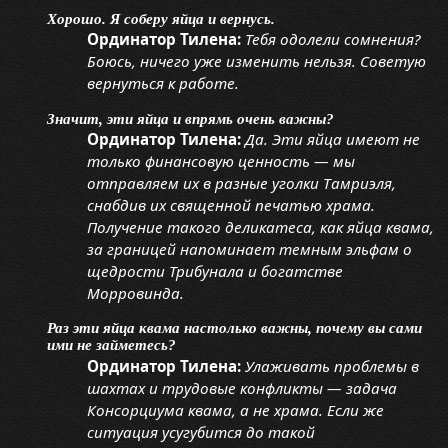
Хорошо. Я соберу яйца и вернусь.
Ординатор Тилена:
Тебя одолели сомнения?
Боюсь, ничего уже изменить нельзя. Советую
вернуться к работе.
Значит, эти яйца и впрямь очень важны?
Ординатор Тилена:
Да. Эти яйца имеют не
только финансовую ценность — мы
отправляем их в разные уголки Тамриэля,
снабдив их священной печатью храма.
Получение такого деликатеса, как яйца квама,
за границей напоминает темным эльфам о
щедрости Трибунала и богатстве
Морровинда.
Раз эти яйца квама настолько важны, почему вы сами
ими не займетесь?
Ординатор Тилена:
Улаживать проблемы в
шахтах и трудовые конфликты — задача
Консорциума квама, а не храма. Если же
ситуация усугубится до такой