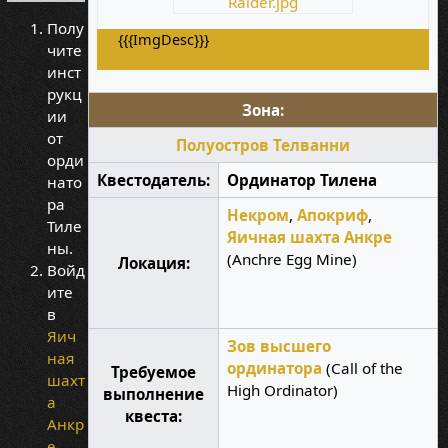
Raider.jpg
Полу
{{{ImgDesc}}}
чите
инст
рукц
Зона:
ии
от
Полуостров Телванни
орди
Квестодатель:
Ординатор Тилена
нато
ра
Некром
,
Апокриф
,
Тиле
Яичная шахта Анкре
ны.
(Anchre Egg Mine)
Локация:
Войд
ите
в
Яич
Зов высшего
ная
ординатора
(Call of the
Требуемое
шахт
High Ordinator)
выполнение
а
квеста:
Анкр
е
.