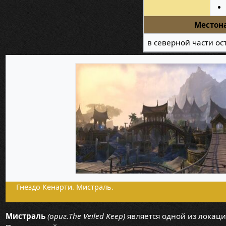
Местон
в северной части о
Гнездо Кенарти. Мистраль.
Мистраль
(ориг.The Veiled Keep)
является одной из локац