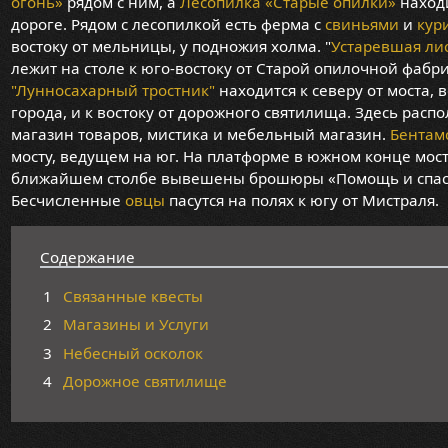
огонь»
рядом с ним, а
Лесопилка «Старые опилки»
наход
дороге. Рядом с лесопилкой есть ферма с
свиньями
и
кур
востоку от мельницы, у подножия холма. "
Устаревшая ли
лежит на столе к юго-востоку от Старой опилочной фабр
"Лунносахарный тростник"
находится к северу от моста, 
города, и к востоку от дорожного святилища. Здесь ра
магазин товаров, мистика и мебельный магазин.
Бентам
мосту, ведущем на юг. На платформе в южном конце мост
ближайшем столбе вывешены брошюры «Помощь и спасе
Бесчисленные
овцы
пасутся на полях к югу от Мистраля.
Содержание
1
Связанные квесты
2
Магазины и Услуги
3
Небесный осколок
4
Дорожное святилище