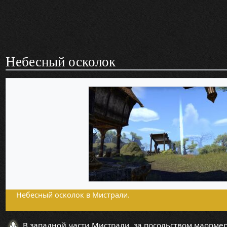
Небесный осколок
Небесный осколок в Мистрали.
В западной части Мистрали, за посольством маормер