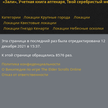
«Зали»
,
Учетная книга аптекаря
,
Твой серебристый м
Категории
:
Локации Крупные города
Локации
Локации Квестовые локации
Локации Гнездо Кенарти
Локации Небесные осколки
Эта страница в последний раз была отредактирована 12
декабря 2021 в 15:37.
К этой странице обращались 8576 раз.
Политика конфиденциальности
О Википедия по игре The Elder Scrolls Online
Отказ от ответственности