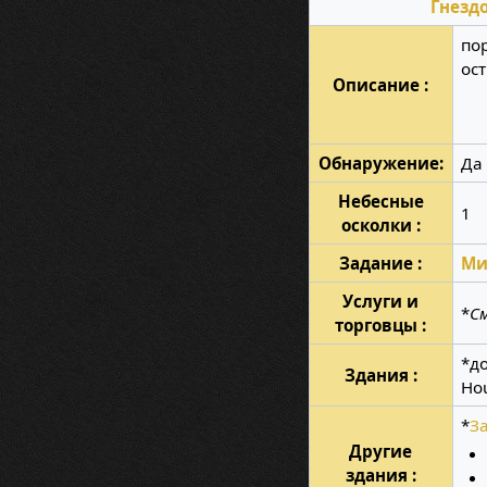
Гнезд
по
ос
Описание :
Обнаружение:
Да
Небесные
1
осколки :
Задание :
Ми
Услуги и
*
С
торговцы :
*до
Здания :
Ho
*
З
Другие
здания :