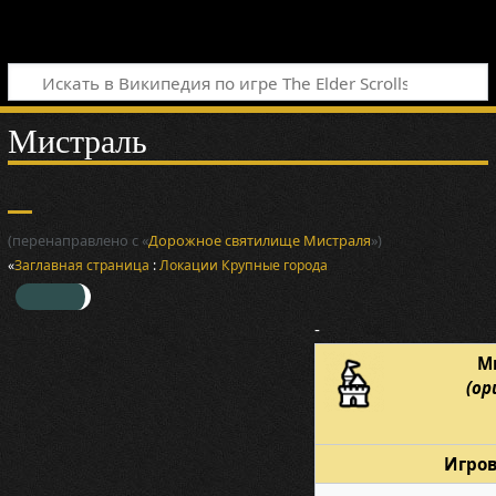
Мистраль
(перенаправлено с «
Дорожное святилище Мистраля
»)
«
Заглавная страница
:
Локации
Крупные города
-
М
(ор
Игров