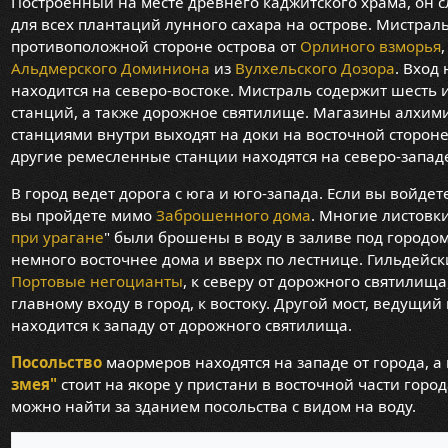
Построенный на месте древнего каджитского храма, он 
для всех плантаций лунного сахара на острове. Мистрал
противоположной стороне острова от
Орлиного взморья
Альдмерского Доминиона
из
Вулхельского Дозора
. Вход
находится на северо-востоке. Мистраль содержит шесть
станций, а также дорожное святилище. Магазины алхими
станциями внутри выходят на доки на восточной стороне 
другие ремесленные станции находятся на северо-запад
В город ведет дорога с юга и юго-запада. Если вы войдете
вы пройдете мимо
Заброшенного дома
. Многие листовки
при урагане
" были брошены в воду в заливе под городо
немного восточнее дома и вверх по лестнице. Гильдейск
Портовые негоцианты
, к северу от дорожного святилища
главному входу в город, к востоку. Другой мост, ведущий
находится к западу от дорожного святилища.
Посольство
маормеров находятся на западе от города, а
змея"
стоит на якоре у пристани в восточной части город
можно найти за зданием посольства с видом на воду.