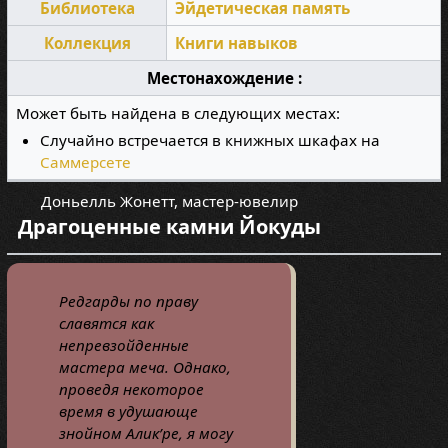
Библиотека
Эйдетическая память
Коллекция
Книги навыков
Местонахождение :
Может быть найдена в следующих местах:
Случайно встречается в книжных шкафах на
Саммерсете
Доньелль Жонетт, мастер-ювелир
Драгоценные камни Йокуды
Редгарды по праву
славятся как
непревзойденные
мастера меча. Однако,
проведя некоторое
время в удушающе
знойном Алик’ре, я могу