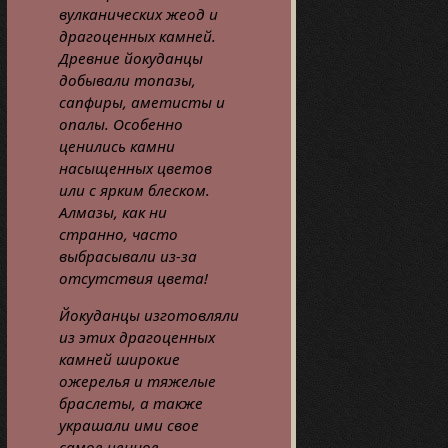
вулканических жеод и
драгоценных камней.
Древние йокуданцы
добывали топазы,
сапфиры, аметисты и
опалы. Особенно
ценились камни
насыщенных цветов
или с ярким блеском.
Алмазы, как ни
странно, часто
выбрасывали из-за
отсутствия цвета!
Йокуданцы изготовляли
из этих драгоценных
камней широкие
ожерелья и тяжелые
браслеты, а также
украшали ими свое
самое ценное