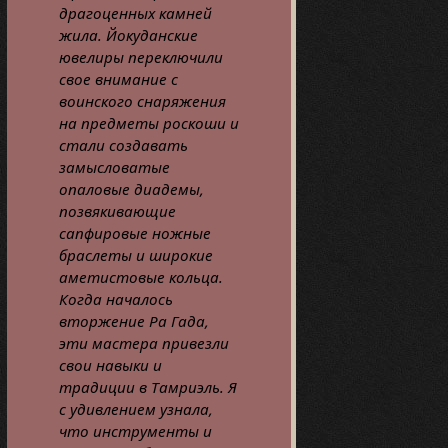
драгоценных камней
жила. Йокуданские
ювелиры переключили
свое внимание с
воинского снаряжения
на предметы роскоши и
стали создавать
замысловатые
опаловые диадемы,
позвякивающие
сапфировые ножные
браслеты и широкие
аметистовые кольца.
Когда началось
вторжение Ра Гада,
эти мастера привезли
свои навыки и
традиции в Тамриэль. Я
с удивлением узнала,
что инструменты и