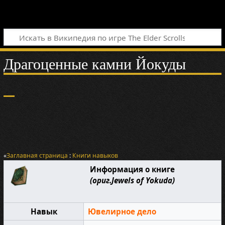
Драгоценные камни Йокуды
«
Заглавная страница
:
Книги навыков
Информация о книге
(ориг.Jewels of Yokuda)
Навык
Ювелирное дело