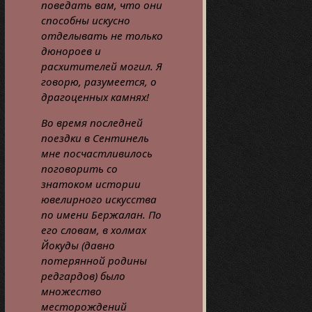
поведать вам, что они
способны искусно
отделывать не только
дюнороев и
расхитителей могил. Я
говорю, разумеется, о
драгоценных камнях!
Во время последней
поездки в Сентинель
мне посчастливилось
поговорить со
знатоком истории
ювелирного искусства
по имени Бержалан. По
его словам, в холмах
Йокуды (давно
потерянной родины
редгардов) было
множество
месторождений