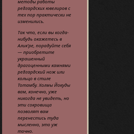
методы работы
редгардских ювелиров с
тех пор практически не
изменились.
Так что, если вы когда-
нибудь окажетесь в
Алик’ре, порадуйте себя
— приобретите
украшенный
драгоценными камнями
редгардский нож или
кольцо в стиле
Тотамбу. Холмы Йокуды
вам, конечно, уже
никогда не увидеть, но
эти сокровища
позволят вам
перенестись туда
мысленно, это уж
точно.