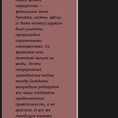
имущество —
фамильные мечи.
Рукояти, ножны, эфесы
(и даже клинки!) оружия
были усыпаны
превосходно
ограненными
самоцветами. Со
временем эта
практика вышла из
моды. Почти
непрерывные
гражданские войны
между йокедами
вынуждали редгардов
все чаще отдавать
предпочтение
практичности, а не
красоте. И все же
традиция огранки