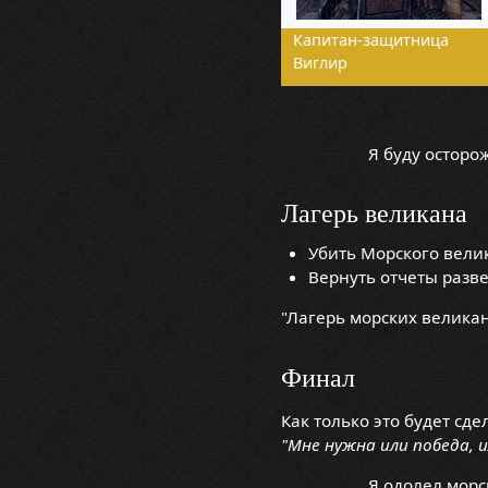
Капитан-защитница
Виглир
Я буду осторо
Лагерь великана
Убить Морского вели
Вернуть отчеты разве
"Лагерь морских великан
Финал
Как только это будет сд
"Мне нужна или победа, 
Я одолел морс