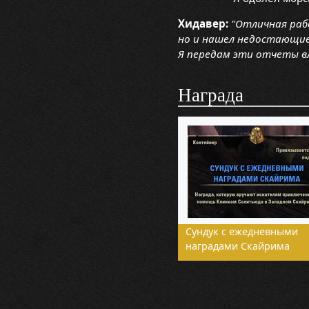
Хидавер:
"Отличная раб
но и нашел недостающие 
Я передам эти отчеты в
Награда
Сундук с ежедневными
наградами Скайрима