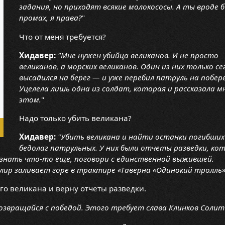
задания, но приходят всякие молокососы. А ты вроде б
промах, я права?
"
Что от меня требуется?
Хидавер:
"Мне нужен убийца великанов. И не просто
великанов, а морских великанов. Один из них только се
высадился на берег — и уже перебил патруль на побер
Уцелела лишь одна из солдат, которая и рассказала м
этом.
"
Надо только убить великана?
Хидавер:
"Убить великана и найти останки погибших
бедолаг патрульных. У них были отчеты разведки, ко
узнать что-то еще, поговори с единственной выжившей.
ир заливает горе в трактире «Таверна «Одинокий тролль»
го великана и верну отчеты разведки.
возвращайся с победой. Этого требует слава Клинков Соли