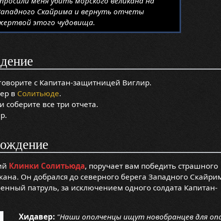
просили меня убить морского великана на
Западного Скайрима и вернуть отчеты
 жертвой этого чудовища.
дение
оворите с Капитан-защитницей Виглир.
вер в
Солитьюде
.
и соберите все три отчета.
р.
хождение
щий
Клинки Солитьюда
, поручает вам победить страшного
кана. Он добрался до северного берега Западного Скайри
оенный патруль, за исключением одного солдата Капитан-
Хидавер:
"Наши ополченцы ищут новобранцев для оп