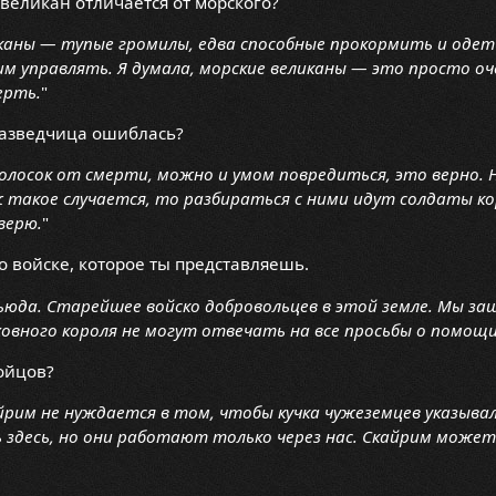
еликан отличается от морского?
каны — тупые громилы, едва способные прокормить и одеть 
им управлять. Я думала, морские великаны — это просто оч
ерть.
"
разведчица ошиблась?
волосок от смерти, можно и умом повредиться, это верно.
ж такое случается, то разбираться с ними идут солдаты кор
верю.
"
о войске, которое ты представляешь.
ьюда. Старейшее войско добровольцев в этой земле. Мы з
овного короля не могут отвечать на все просьбы о помощ
ойцов?
рим не нуждается в том, чтобы кучка чужеземцев указывал
здесь, но они работают только через нас. Скайрим может