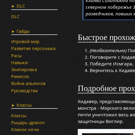
Клинки Солитьюда по
► DLC
северном побережье 
разведчиков, павших
DLC
► Гайды
Быстрое прохож
Игровой мир
Развитие персонажа
(Необязательно)
Пог
Расы
Поговорите с Хида
Навыки
Победите Исмгара, 
Экипировка
Вернитесь к Хидаве
Ремесло
Война альянсов
Подробное про
Руководства
Хидавер, представляю
► Классы
монстра - Морского вели
почти уничтожил весь в
Классы
защитницы Виглир.
Рыцарь-дракон
Клинок ночи