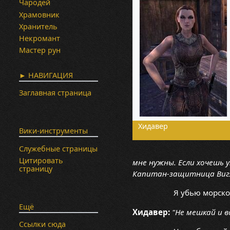
Чародей
Храмовник
Хранитель
Некромант
Мастер рун
► НАВИГАЦИЯ
Заглавная страница
Хидавер
Вики-инструменты
Служебные страницы
Цитировать
мне нужны. Если хочешь 
страницу
Капитан-защитница Вигл
Я убью морско
Ещё
Хидавер:
"Не мешкай и 
Ссылки сюда