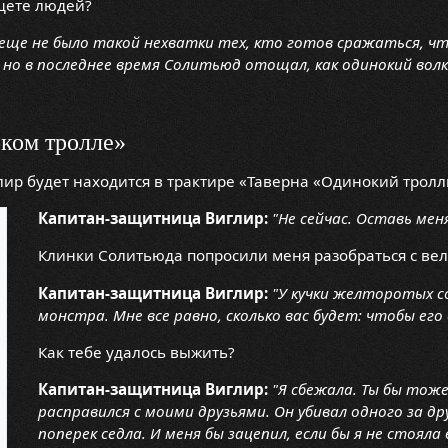
щете людей?
 еще не было такой нехватки тех, кто готов сражаться, чт
 но в последнее время Солитьюд отощал, как одинокий волк
оком тролле»
р будет находится в трактире «Таверна «Одинокий тролль
Капитан-защитница Виглир:
"Не сейчас. Оставь мен
Клинки Солитьюда попросили меня разобраться с вел
Капитан-защитница Виглир:
"У кучки желторотых с
монстра. Мне все равно, сколько вас будет: чтобы его
Как тебе удалось выжить?
Капитан-защитница Виглир:
"Я сбежала. Ты бы тоже
расправился с моими друзьями. Он убивал одного за д
поперек седла. И меня бы зацепил, если бы я не стояла