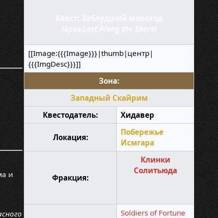
Квест: Заблудший мореход
(ориг.Lost Along the Shore)
[[Image:{{{Image}}}|thumb|центр|
{{{ImgDesc}}}]]
Зона:
Западный Скайрим
Квестодатель:
Хидавер
Побережье
Локация:
Исмгара
Клинки
Солитьюда
ма и
Фракция:
Soldiers of Fortune
асного