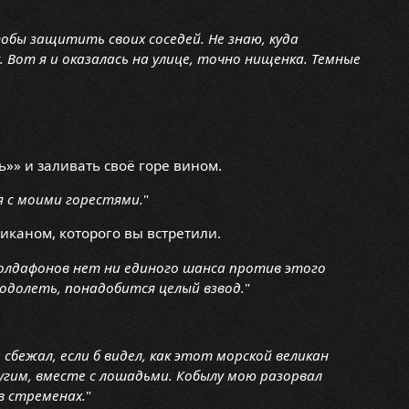
обы защитить своих соседей. Не знаю, куда
. Вот я и оказалась на улице, точно нищенка. Темные
»» и заливать своё горе вином.
я с моими горестями.
"
иканом, которого вы встретили.
олдафонов нет ни единого шанса против этого
 одолеть, понадобится целый взвод.
"
 сбежал, если б видел, как этот морской великан
ругим, вместе с лошадьми. Кобылу мою разорвал
 в стременах.
"