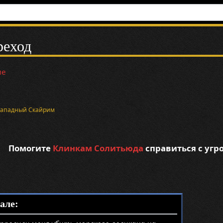
реход
ие
Западный Скайрим
Помогите
Клинкам Солитьюда
справиться с угр
але: