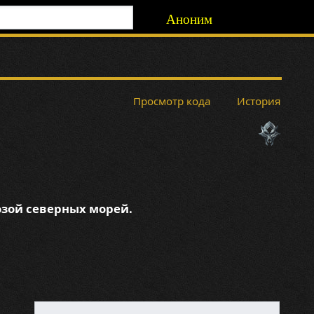
Аноним
Просмотр кода
История
озой северных морей.