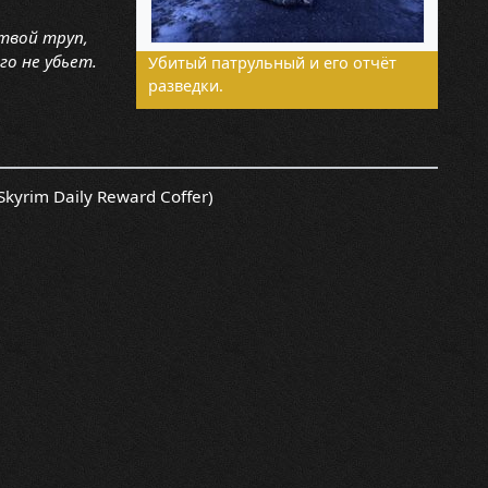
твой труп,
о не убьет.
Убитый патрульный и его отчёт
разведки.
Skyrim Daily Reward Coffer)