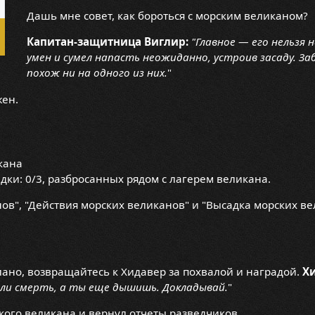
Дашь мне совет, как бороться с морским великаном?
Капитан-защитница Виглир:
"Главное — его нельзя
умен и сумел напасть неожиданно, устроив засаду. Заб
похож ни на одного из них.
"
жен.
кана
дки: 0/3, разбросанных рядом с лагерем великана.
ов", "Действия морских великанов" и "Высадка морских ве
елано, возвращайтесь к Хидавер за похвалой и наградой.
Х
или смерть, а ты еще дышишь. Докладывай.
"
кого великана и вернул отчеты разведчиков.