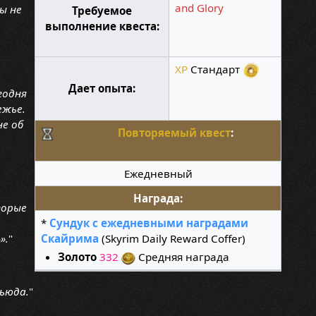
and Glory
ы не
Требуемое
выполнение квеста:
XP
Стандарт
Дает опыта:
годня
ежье.
не об
Повторяемый квест
:
Ежедневный
Награда:
торые
*
Сундук с ежедневными наградами
Скайрима
(Skyrim Daily Reward Coffer)
».
"
Золото
332
Средняя награда
тьюда.
"