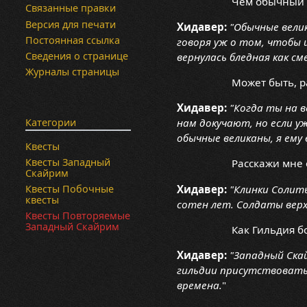
Чем обычный в
Связанные правки
Версия для печати
Хидавер:
"Обычные вели
Постоянная ссылка
говоря уж о том, чтобы 
Сведения о странице
вернулась бледная как см
Журналы страницы
Может быть, 
Хидавер:
"Когда ты на 
Категории
нам докучают, но если у
обычные великаны, я ему 
Квесты
Квесты Западный
Расскажи мне 
Скайрим
Хидавер:
"Клинки Солит
Квесты Побочные
квесты
сотен лет. Солдаты верх
Квесты Повторяемые
Западный Скайрим
Как Гильдия б
Хидавер:
"Западный Скай
гильдии присутствовать 
времена.
"