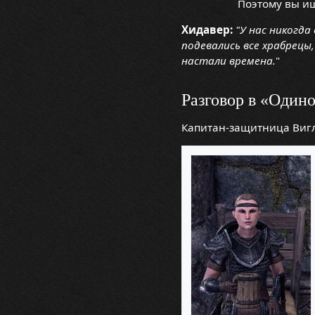
Поэтому вы и
Хидавер:
"У нас никогда
подевались все храбрецы,
настали времена.
"
Разговор в «Один
Капитан-защитница Вигли