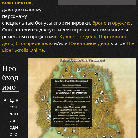
комплектов
,
дающие вашему
персонажу
специальные бонусы его экипировки,
броне
и
оружию
.
Они становятся доступны для игроков занимающиеся
ремеслом в профессиях:
Кузнечное дело
,
Портняжное
дело
,
Столярное дело
и/или
Ювелирное дело
в игре
The
Elder Scrolls Online
.
Нео
бход
имо
Для
соз
дан
ия
одн
ого