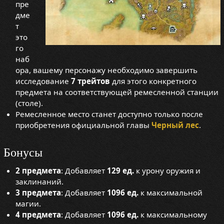
пре
дме
т
это
го
наб
ора, вашему персонажу необходимо завершить
исследование
7 трейтов
для этого конкретного
предмета на соответствующей ремесленной станции
(столе).
Ремесленное место станет доступно только после
приобретения официальной главы
Черный лес
.
Бонусы
2 предмета
: Добавляет
129 ед.
к урону оружия и
заклинаний.
3 предмета
: Добавляет
1096 ед.
к максимальной
магии.
4 предмета
: Добавляет
1096 ед.
к максимальному