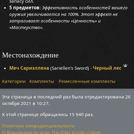
запасу сил.
5 предметов
:
Эффективность особенностей вашего
оружия увеличивается на 100%. Этот эффект не
затрагивает особенности «Ценность» и
«Мастерство».
Местонахождение
Меч Сариэллена
(Sariellen's Sword) -
Черный лес
Категории
:
Комплекты
Ремесленные комплекты
Эта страница в последний раз была отредактирована 26
октября 2021 в 10:27.
К этой странице обращались 15 940 раз.
Политика конфиденциальности
О Википедия по игре The Elder Scrolls Online