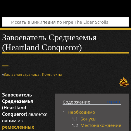
Завоеватель Среднеземья
(Heartland Conqueror)
«
Заглавная страница
:
Комплекты
Завоеватель
Среднеземья
Содержание
(Heartland
1
Необходимо
Conqueror)
является
1.1
Бонусы
одним из
1.2
Местонахождение
ремесленных