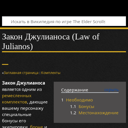
Закон Джулианоса (Law of
Julianos)
«
Заглавная страница
:
Комплекты
Закон Джулианоса
является одним из
Содержание
ремесленных
1
Необходимо
комплектов
, дающие
1.1
Бонусы
вашему персонажу
1.2
Местонахождение
специальные
бонусы его
экипировки,
броне
и