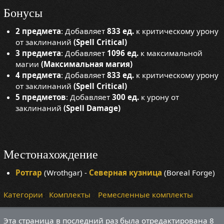
Бонусы
2 предмета
: Добавляет
833 ед.
к критическому урону
от заклинаний
(Spell Critical)
3 предмета
: Добавляет
1096 ед.
к максимальной
магии
(Максимальная магия)
4 предмета
: Добавляет
833 ед.
к критическому урону
от заклинаний
(Spell Critical)
5 предметов
: Добавляет
300 ед.
к урону от
заклинаний
(Spell Damage)
Местонахождение
Ротгар
(Wrothgar) -
Северная кузница
(Boreal Forge)
Категории
:
Комплекты
Ремесленные комплекты
Эта страница в последний раз была отредактирована 8