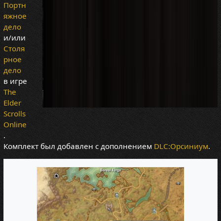
Портн
яжное
дело
и/или
Столя
рное
дело
в игре
The
Elder
Scrolls
Online
.
Комплект был добавлен с дополнением
DLC:Орсиниум
.