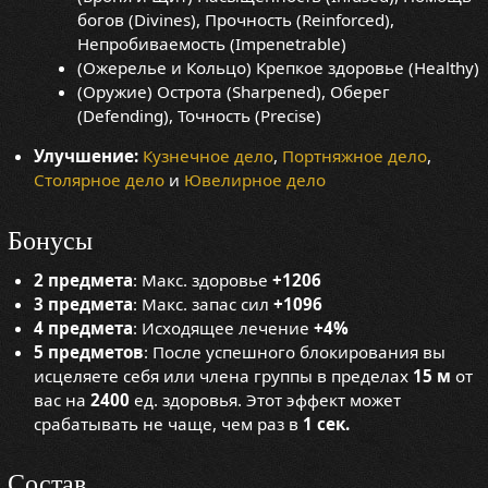
богов (Divines), Прочность (Reinforced),
Непробиваемость (Impenetrable)
(Ожерелье и Кольцо) Крепкое здоровье (Healthy)
(Оружие) Острота (Sharpened), Оберег
(Defending), Точность (Precise)
Улучшение:
Кузнечное дело
,
Портняжное дело
,
Столярное дело
и
Ювелирное дело
Бонусы
2 предмета
: Макс. здоровье
+1206
3 предмета
: Макс. запас сил
+1096
4 предмета
: Исходящее лечение
+4%
5 предметов
: После успешного блокирования вы
исцеляете себя или члена группы в пределах
15 м
от
вас на
2400
ед. здоровья. Этот эффект может
срабатывать не чаще, чем раз в
1 сек.
Состав