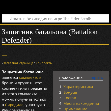
Защитник батальона (Battalion
Defender)
«
Заглавная страница
:
Комплекты
Защитник батальона
является
комплектом
Содержание
брони и оружия. Этот
1
Характеристика
комплект или предметы
2
Бонусы
из этого комплекта
3
Состав
можно получить только
4
Места нахождения
в
Сиродиле
, участвуя в
5
Примечание
PVP-сражениях за