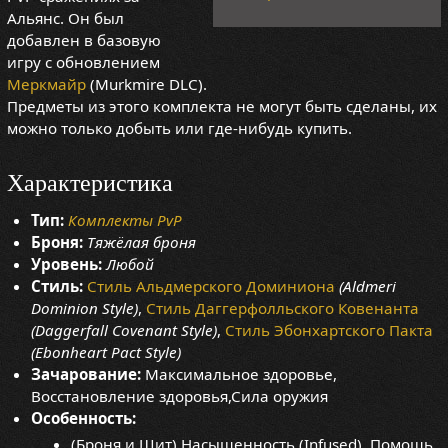
Альянс. Он был
добавлен в базовую
игру с обновлением
Меркмайр
(Murkmire DLC).
Предметы из этого комплекта не могут быть сделаны, их
можно только добыть или где-нибудь купить.
Характеристика
Тип:
Комплекты PvP
Броня:
Тяжёлая броня
Уровень:
Любой
Стиль:
Стиль Альдмерского Доминиона
(Aldmeri
Dominion Style)
,
Стиль Даггерфолльского Ковенанта
(Daggerfall Covenant Style)
,
Стиль Эбонхартского Пакта
(Ebonheart Pact Style)
Зачарование:
Максимальное здоровье,
Восстановление здоровья,Сила оружия
Особенность:
(Броня и Щит) Насыщенность (Infused), Помощь