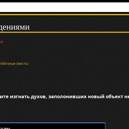
идениями
ие
Побочные квесты
ите изгнать духов, заполонивших новый объект 
але: