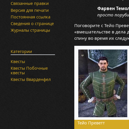
Связанные правки
Фарвен Темо
Версия для печати
просто порубив
Постоянная ссылка
Сведения о странице
Поговорите с Тейо Преве
Журналы страницы
«вмешательстве в дела 
спину во время их следу
Категории
Квесты
Квесты Побочные
квесты
Квесты Вварденфел
Тейо Преветт