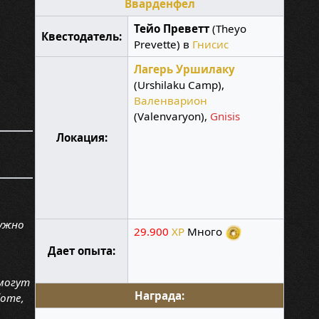
Вварденфел
Тейо Преветт
(Theyo
Квестодатель:
Prevette) в
Гнисис
Лагерь Уршилаку
(Urshilaku Camp),
Валенварион
(Valenvaryon),
Gnisis
Локация:
нужно
29.900
XP
Много
Дает опыта:
 могут
Награда:
боте,