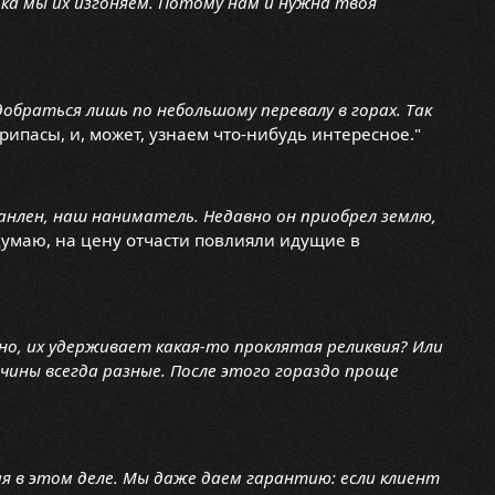
ока мы их изгоняем. Потому нам и нужна твоя
добраться лишь по небольшому перевалу в горах. Так
ипасы, и, может, узнаем что-нибудь интересное."
анлен, наш наниматель. Недавно он приобрел землю,
Думаю, на цену отчасти повлияли идущие в
но, их удерживает какая-то проклятая реликвия? Или
ины всегда разные. После этого гораздо проще
шая в этом деле. Мы даже даем гарантию: если клиент