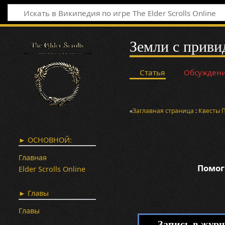
Земли с прив
Статья
Обсужден
«
Заглавная страница
:
Квесты
► ОСНОВНОЙ:
Главная
Помог
Elder Scrolls Online
► Главы
Главы
Запись в журн