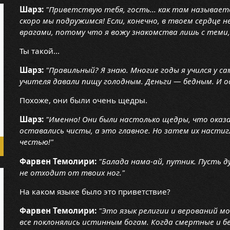
Шарз:
"Приветствую тебя, гость... как там называе
скоро мы подружимся! Если, конечно, в твоем сердце
врагами, потому что я вожу знакомства лишь с теми,
Ты такой...
Шарз:
"Правильный? Я знаю. Многие годы я учился у с
учителя давали пищу голодным. Деньги — бедным. И о
Похоже, они были очень щедры.
Шарз:
"Именно! Они были настолько щедры, что оказали
оставались чисты, а это главное. Но затем их настигл
честью!"
Фарвен Темолири:
"Балада нама-ай, путник. Пусть д
не отходит от твоих ног."
На каком языке было это приветствие?
Фарвен Темолири:
"Это язык религии и верований мо
все поклонялись истинным богам. Когда смертные и бе