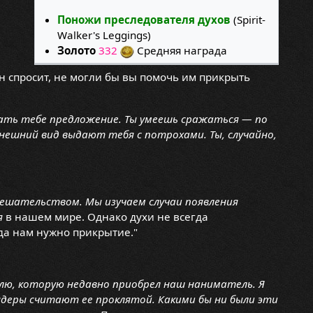
Поножи преследователя духов
(Spirit-
Walker's Leggings)
Золото
332
Средняя награда
н спросит, не могли бы вы помочь им прикрыть
елать тебе предложение. Ты умеешь сражаться — по
внешний вид выдают тебя с потрохами. Ты, случайно,
ешательством. Мы изучаем случаи появления
я
в нашем мире. Однако духи не всегда
да нам нужно прикрытие."
лю, которую недавно приобрел наш наниматель. Я
ндеры считают ее проклятой. Какими бы ни были эти