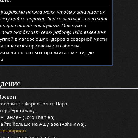
призраками наняла меня, чтобы я защищал их,
текущий контракт. Они согласились очистить
которая наводнена духами. Мне нужно
, пока она делает свою работу. Тейо велел мне
руппой в лагере эшлендеров в северной части
ы запасемся припасами и соберем
я и лишь затем отправимся к месту, где
и.
дение
Преветт.
оворите с Фарвеном и Шарз.
герь Уршилаку.
м Танлен (Lord Thanlen).
айте больше на Ашу-ава (Ashu-awa).
аленварион
.
оздать защитные палаты.