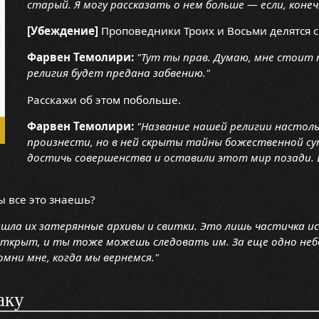
старый. Я могу рассказать о нем больше — если, коне
[Убеждение]
Проповедники Троих и Восьми делятся 
Фарвен Темолири:
"Тут ты прав. Думаю, мне стоит 
религия будет предана забвению."
Расскажи об этом побольше.
Фарвен Темолири:
"Название нашей религии настоль
произнести, но в ней скрыты тайны божественной с
достичь совершенства и оставили этот мир позади. Б
ты все это знаешь?
ашла их затерянные архивы и свитки. Это лишь частичка и
открыт, и ты тоже можешь следовать им. За еще одно не
мни мне, когда мы вернемся."
аку