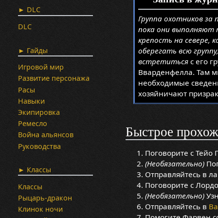
► DLC
Группа охотников за 
DLC
пока они выполняют 
крепость на севере, 
► Гайды
оберегать всю группу
встретиться
с его г
Игровой мир
Вварденфелла. Там м
Развитие персонажа
необходимые сведени
Расы
хозяйничают призрак
Навыки
Экипировка
Ремесло
Быстрое прохож
Война альянсов
Руководства
Поговорите с Тейо 
(Необязательно)
Пог
► Классы
Отправляйтесь в ла
Поговорите с Лордо
Классы
(Необязательно)
Узн
Рыцарь-дракон
Отправляйтесь в
В
Клинок ночи
Помогите Фарвен с