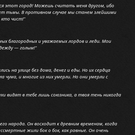
тся этот город! Можешь считать меня другом, ибо
 нет тьмы. В противном случае мы станем злейшими
 кто чист!"
амых благородных и уважаемых лордов и леди. Мои
дежду — голым!"
сь на улице без дома, денег и еды. Но их сердца
а чума, и многие из них умерли. Но они умерли с
ухи видят в тебе лишь союзника, а твоя тень никогда
его народа. Он восходит к древним временам, когда
ссмертные жили бок о бок, как равные. Он очень