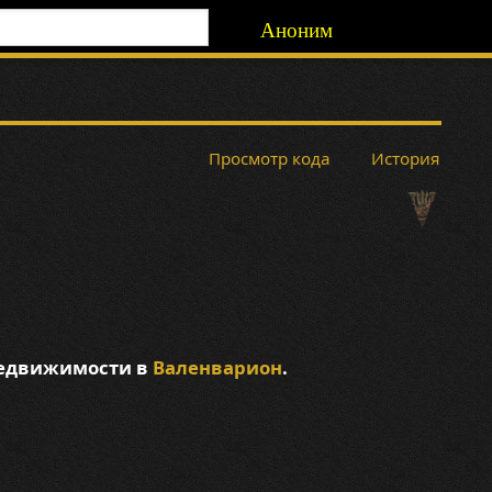
Аноним
Просмотр кода
История
недвижимости в
Валенварион
.