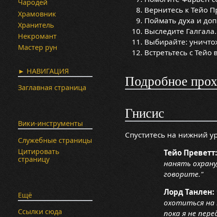
Чародей
Вернитесь к Тейо П
Храмовник
Поймать духа и доп
Хранитель
Выследите Галгала.
Некромант
Выбирайте: уничтож
Мастер рун
Встретьтесь с Тейо 
► НАВИГАЦИЯ
Подробное про
Заглавная страница
Гнисис
Вики-инструменты
Спуститесь на нижний 
Служебные страницы
Цитировать
Тейо Преветт
страницу
нанять охрану
говорите."
Лорд Танлен:
Ещё
охотиться на 
Ссылки сюда
пока я не пере