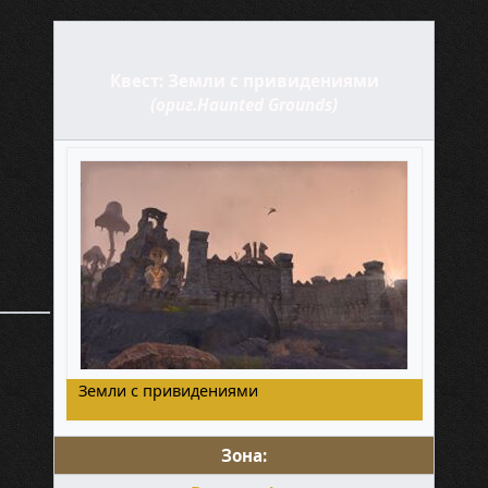
Квест: Земли с привидениями
(ориг.Haunted Grounds)
Земли с привидениями
Зона: