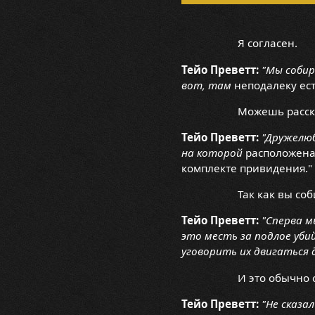
Я согласен.
Тейо Преветт:
"Мы собир
вот, там
неподалеку ест
Можешь расск
Тейо Преветт:
"Дружелюб
на которой
расположена 
комплекте привидения."
Так как вы со
Тейо Преветт:
"Сперва м
это месть за подлое уб
уговорить их двигаться 
И это обычно 
Тейо Преветт:
"Не сказа