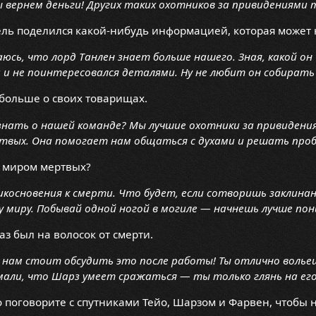
 вернем деньги! Других таких охотников за привидениями 
ль поделился какой-нибудь информацией, которая может
аюсь, что лорд Танлен знает больше нашего. Зная, какой он
 и не поинтересовался деталями. Ну не любит он собират
больше о своих товарищах.
знать о нашей команде? Мы лучшие охотники за привидениям
ртвых. Она помогает нам общаться с духами и решать про
с миром мертвых?
косновения к смерти. Что будет, если сотворишь заклинан
 миру. Побывай одной ногой в могиле — начнешь лучше по
аз был на волосок от смерти.
 нам стоит обсудить это после работы! Ты отлично вольеш
мали, что Шарз умеет сражаться — ты только глянь на его м
 поговорите с спутниками Тейо, Шарзом и Фарвен, чтобы н