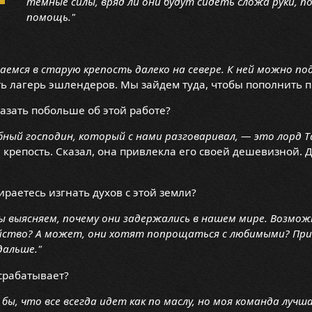
темные силы, вряд ли они будут сидеть сложа руки, п
помощь."
аемся в старую крепость далеко на севере. К ней можно по
ь лагерь эшлендеров. Мы зайдем туда, чтобы пополнить пр
азать побольше об этой работе?
ный господин, который с нами разговаривал, — это лорд Т
крепость. Сказал, она привлекла его своей дешевизной. 
бираетесь изгнать духов с этой земли?
ы выясняем, почему они задержались в нашем мире. Возмож
ийство? А может, они хотят попрощаться с любимыми? Прич
дальше."
срабатывает?
л бы, что все всегда идет как по маслу, но моя команда луч