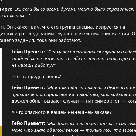
лири:
"Эх, если бы со всеми духами можно было справиться,
 их мечом..."
тт. Он скажет вам, что его группа специализируется на
духов» и расследовании случаев появления привидений. О
ющего задания, пока они работают.
Тейо Преветт:
"Я хочу воспользоваться случаем и сд
крайней мере, можешь за себя постоять. Твоя аура и 
не ищешь работу?"
Что ты предлагаешь?
Тейо Преветт:
"Моя команда занимается духовным вм
призраков и отправляем на покой тех, кто задержалс
дружелюбны. Бывают случаи — например этот, — ког
А что опасного в вашем нынешнем заказе?
Тейо Преветт:
"Мы должны очистить от злых сил зем
мало что знаю об этой земле — только то, что эшле