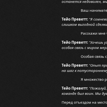
останется недоволен, мы
Ваш нанимате
Тейо Преветт:
"Я сомнев
слишком выгодной сделки
Расскажи мне 
Тейо Преветт:
"Хочешь у
особая связь с миром ме
Особая связь 
Тейо Преветт:
"Опыт при
на шаг к потустороннему
Я множество р
Тейо Преветт:
"Пожалуй,
команде был воин. Мы ду
Перед отъездом на место