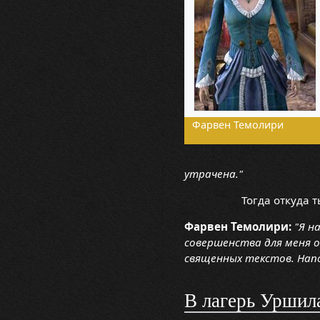
Фарвен Темолири
утрачена."
Тогда откуда 
Фарвен Темолири:
"Я н
совершенства для меня 
священных текстов. Напо
В лагерь Уршил