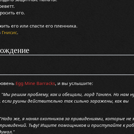
реветт.
росить его.
ить его или спасти его пленника.
в
Гнисис
.
хождение
уровень
Egg Mine Barracks
, и вы услышите:
:
"Мы решим проблему, как и обещали, лорд Танлен. Но нам 
, если руины действительно так сильно заражены, как вы
"Надо же, я нанял охотников за привидениями, которые не
привидений. Тьфу! Ищите помощников и приступайте к ра
думал."