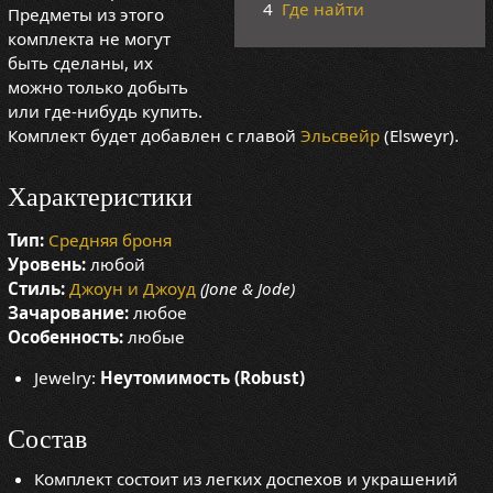
4
Где найти
Предметы из этого
комплекта не могут
быть сделаны, их
можно только добыть
или где-нибудь купить.
Комплект будет добавлен с главой
Эльсвейр
(Elsweyr).
Характеристики
Тип:
Средняя броня
Уровень:
любой
Стиль:
Джоун и Джоуд
(Jone & Jode)
Зачарование:
любое
Особенность:
любые
Jewelry:
Неутомимость (Robust)
Состав
Комплект состоит из легких доспехов и украшений