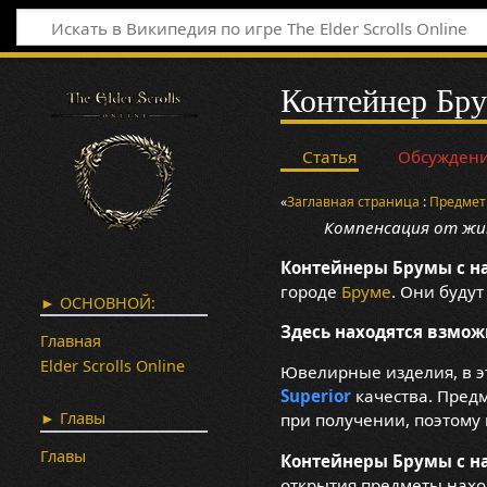
Контейнер Бру
Статья
Обсужден
«
Заглавная страница
:
Предме
Компенсация от жит
Контейнеры Брумы с н
городе
Бруме
. Они буду
► ОСНОВНОЙ:
Здесь находятся взмо
Главная
Elder Scrolls Online
Ювелирные изделия, в э
Superior
качества. Предм
► Главы
при получении, поэтому 
Главы
Контейнеры Брумы с н
открытия предметы нахо