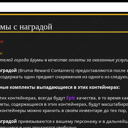
мы с наградой
ие
ты
елей города Брумы в качестве оплаты за оказанные услуги
аградой
(Bruma Reward Containers) предоставляются посл
т содержать один предмет снаряжения из одного из следующ
жные комплекты выпадающиеся в этих контейнерах:
тих контейнерах, всегда будут
Epic
качества, в то время к
еты, содержащиеся в этих контейнерах, будут масштабиро
контейнеры можно хранить в своём инвентаре до тех пор, 
аградой
привязываются к вашему персонажу и в дальнейше
дящиеся в них продаются свободно.