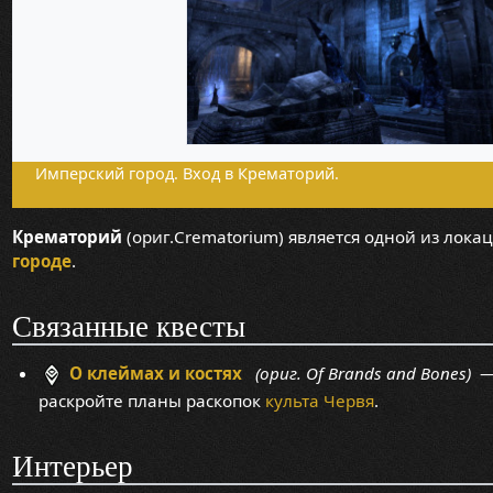
Имперский город. Вход в Крематорий.
Крематорий
(ориг.Crematorium) является одной из лока
городе
.
Связанные квесты
О клеймах и костях
(ориг. Of Brands and Bones)
— 
раскройте планы раскопок
культа Червя
.
Интерьер