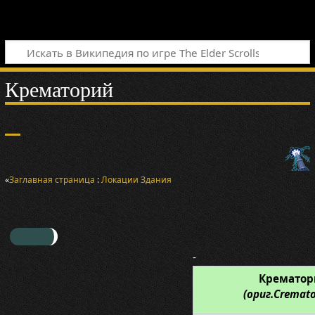
Крематорий
«
Заглавная страница
:
Локации
Здания
-
Крематор
(ориг.Cremat