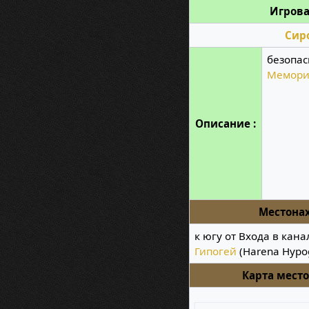
Игрова
Сир
безопас
Мемори
Описание :
Местона
к югу от Входа в кан
Гипогей
(Harena Hypo
Карта мест