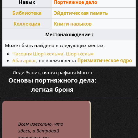
Навык
Портняжное дело
Библиотека
Эйдетическая память
Коллекция
Книги навыков
Местонахождение :
Может быть найдена в следующих местах:
Часовня Шорнхельма
,
Шорнхельм
Абагарлас
, во время квеста
Призматическое ядро
Леди Элоис, пятая графиня Монто
Основы портняжного дела:
легкая броня
Всем известно, что
здесь, в Ветровой
крепости, мы