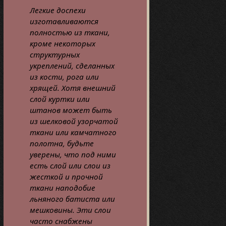
Легкие доспехи
изготавливаются
полностью из ткани,
кроме некоторых
структурных
укреплений, сделанных
из кости, рога или
хрящей. Хотя внешний
слой куртки или
штанов может быть
из шелковой узорчатой
ткани или камчатного
полотна, будьте
уверены, что под ними
есть слой или слои из
жесткой и прочной
ткани наподобие
льняного батиста или
мешковины. Эти слои
часто снабжены