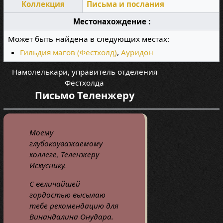
Коллекция
Письма и послания
Местонахождение :
Может быть найдена в следующих местах:
Гильдия магов (Фестхолд)‎‎
,
Ауридон
Намолелькари, управитель отделения
Фестхолда
Письмо Теленжеру
Моему
глубокоуважаемому
коллеге, Теленжеру
Искуснику.
С величайшей
гордостью высылаю
тебе рекомендацию для
Винандалина Онудара.