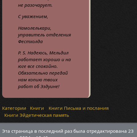
не разочарует.
С уважением,
Намолелькари,
управитель отделения
Фестхолда
P. S. Надеюсь, Мельдил
работает хорошо и на
юге все спокойно.
Обязательно передай
нам копию твоих
работ об Эздуине!
Категории
:
Книги
Книги Письма и послания
Книги Эйдетическая память
Эта страница в последний раз была отредактирована 23