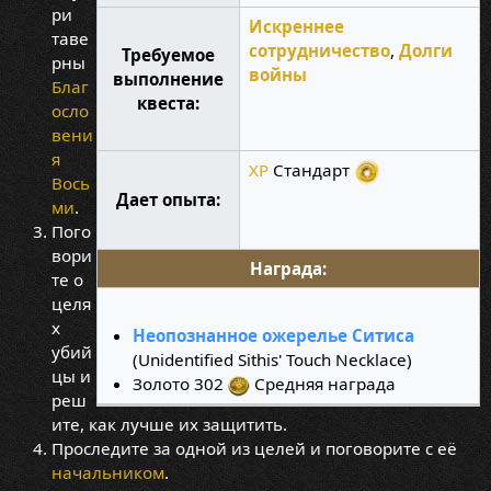
ри
Искреннее
таве
сотрудничество
,
Долги
Требуемое
рны
войны
выполнение
Благ
квеста:
осло
вени
я
XP
Стандарт
Вось
Дает опыта:
ми
.
Пого
вори
Награда:
те о
целя
х
Неопознанное ожерелье Ситиса
убий
(Unidentified Sithis' Touch Necklace)
цы и
Золото 302
Средняя награда
реш
ите, как лучше их защитить.
Проследите за одной из целей и поговорите с её
начальником
.