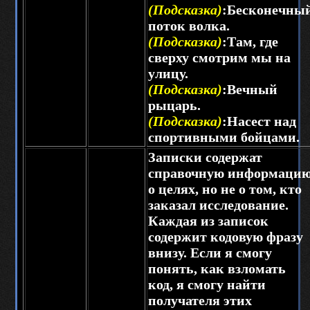
(Подсказка)
:Бесконечны
поток волка.
(Подсказка)
:Там, где
сверху смотрим мы на
улицу.
(Подсказка)
:Вечный
рыцарь.
(Подсказка)
:Насест над
спортивными бойцами.
Записки содержат
справочную информаци
о целях, но не о том, кто
заказал исследование.
Каждая из записок
содержит кодовую фразу
внизу. Если я смогу
понять, как взломать
код, я смогу найти
получателя этих