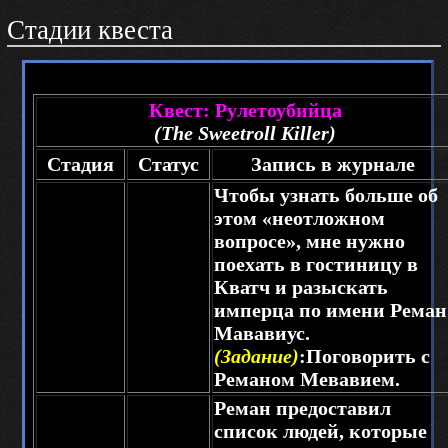
Стадии квеста
Квест: Рулетоубийца
(The Sweetroll Killer)
Стадия
Статус
Запись в журнале
Чтобы узнать больше об
этом «неотложном
вопросе», мне нужно
поехать в гостиницу в
Кватч и разыскать
имперца по имени Реман
Мававиус.
(Задание)
:Поговорить с
Реманом Мевавием.
Реман предоставил
список людей, которые