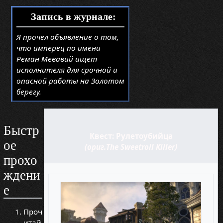
Запись в журнале:
Я прочел объявление о том,
что имперец по имени
Реман Мевавий ищет
исполнителя для срочной и
опасной работы на Золотом
берегу.
Быстр
Квест: Рулетоубийца
ое
(ориг.The Sweetroll Killer)
прохо
ждени
е
Проч
итай