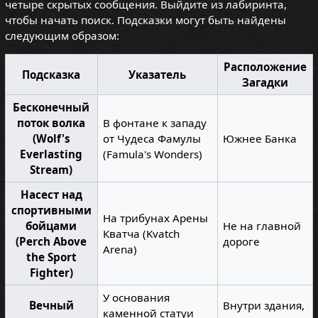
четыре скрытых сообщения. Выйдите из лабиринта,
чтобы начать поиск. Подсказки могут быть найдены
следующим образом:
Расположение
Подсказка
Указатель
Загадки
Бесконечный
поток волка
В фонтане к западу
(Wolf's
от Чудеса Фамулы
Южнее Банка
Everlasting
(Famula's Wonders)
Stream)
Насест над
спортивными
На трибунах Арены
бойцами
Не на главной
Кватча (Kvatch
(Perch Above
дороге
Arena)
the Sport
Fighter)
У основания
Вечный
Внутри здания,
каменной статуи