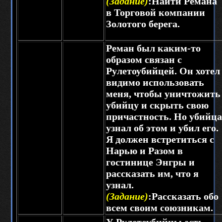
(Задание)
:Найти Ремана
в Торговой компании
Золотого берега.
Реман был каким-то
образом связан с
Рулетоубийцей. Он хотел
видимо использовать
меня, чтобы уничтожить
убийцу и скрыть свою
причастность. Но убийца
узнал об этом и убил его.
Я должен встретиться с
Нарью и Разом в
гостинице Энгры и
рассказать им, что я
узнал.
(Задание)
:Рассказать обо
всем своим союзникам.
У Рулетоубийцы есть