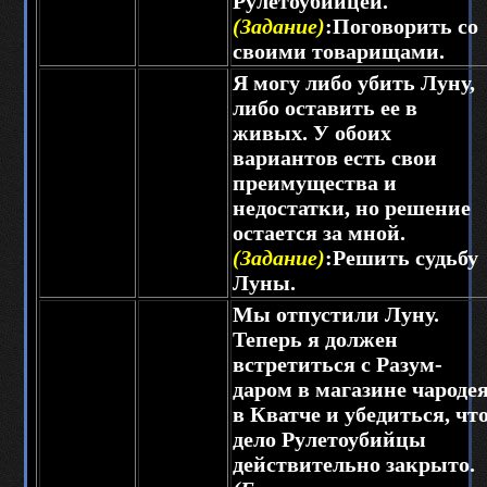
Рулетоубийцей.
(Задание)
:Поговорить со
своими товарищами.
Я могу либо убить Луну,
либо оставить ее в
живых. У обоих
вариантов есть свои
преимущества и
недостатки, но решение
остается за мной.
(Задание)
:Решить судьбу
Луны.
Мы отпустили Луну.
Теперь я должен
встретиться с Разум-
даром в магазине чароде
в Кватче и убедиться, чт
дело Рулетоубийцы
действительно закрыто.