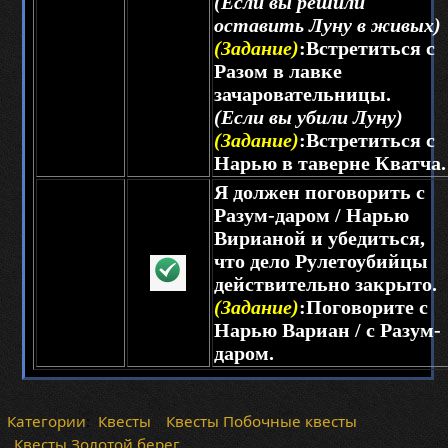
(Если вы решили
оставить Луну в живых)
(Задание)
:Встретиться с
Разом в лавке
зачаровательницы.
(Если вы убили Луну)
(Задание)
:Встретиться с
Нарью в таверне Кватча.
Я должен поговорить с
Разум-даром / Нарью
Вирианой и убедиться,
что дело Рулетоубийцы
действительно закрыто.
(Задание)
:Поговорите с
Нарью Вариан / с Разум-
даром.
Категории
:
Квесты
Квесты Побочные квесты
Квесты Золотой берег