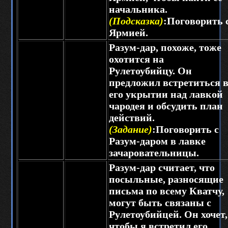
начальника.
(Подсказка)
:Поговорить 
Ярмией.
Разум-дар, похоже, тоже
охотится на
Рулетоубийцу. Он
предложил встретиться 
его укрытии над лавкой
чародея и обсудить план
действий.
(Задание)
:Поговорить с
Разум-даром в лавке
зачаровательницы.
Разум-дар считает, что
посыльные, разносящие
письма по всему Кватчу,
могут быть связаны с
Рулетоубийцей. Он хочет,
чтобы я встретил его