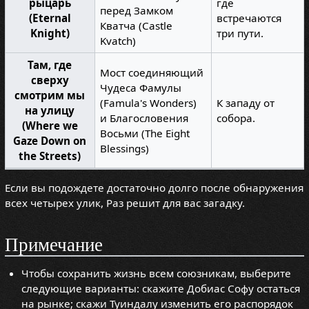
рыцарь
где
перед Замком
(Eternal
встречаются
Кватча (Castle
Knight)
три пути.
Kvatch)
Там, где
Мост соединяющий
сверху
Чудеса Фамулы
смотрим мы
(Famula's Wonders)
К западу от
на улицу
и Благословения
собора.
(Where we
Восьми (The Eight
Gaze Down on
Blessings)
the Streets)
Если вы подождете достаточно долго после обнаружения
всех четырех улик, Раз решит для вас загадку.
Примечание
Чтобы сохранить жизнь всем союзникам, выберите
следующие варианты: скажите Добиас Софу остаться
на рынке; скажи Туиндалу изменить его распорядок