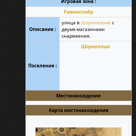
Игровая зона :
Ривенспайр
улица в
Шорнхельме
с
Описание :
двумя магазинами
снаряжения.
Шорнхельм
Поселение :
Местонахождение
Карта местонахождения