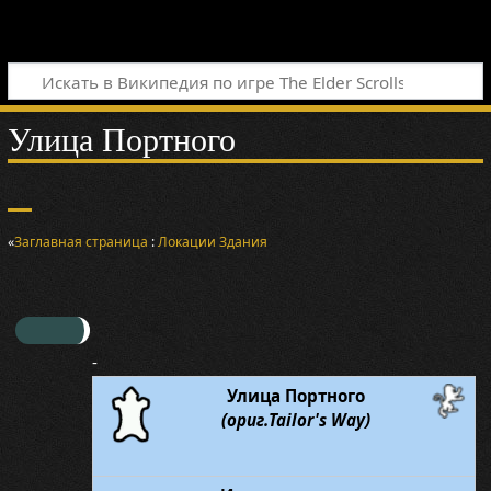
Улица Портного
«
Заглавная страница
:
Локации
Здания
-
Улица Портного
(ориг.Tailor's Way)