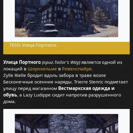
TESO. Улица Портного.
Улица Портного
(ориг.Tailor's Way)
является одной из
локаций в
Шорнхельме
в
Ривенспайре
.
Zylle Rielle бродит вдоль забора в траве возле
Бесконечные осенние наряды. Trierre Stenric подметает
улицу перед магазином
Вестмаркская одежда и
обувь
, а Lazy Ludippe сидит напротив разрушенного
дома.