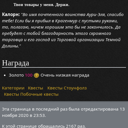
Твои товары у меня. Держи.
Калорн:
"Во имя почтенного воинства Аури-Эля, спасибо
тебе! Если бы я прибыл в Крагенмур с пустыми руками,
то, полагаю, ничем хорошим это бы не закончилось. Да
пребудет с тобой благодарность этого скромного
торговца и его господ из Торговой организации Темной
Долины."
Награда
Золото
100
Очень низкая награда
Категории
:
Квесты
Квесты Стоунфолз
Квесты Побочные квесты
Эта страница в последний раз была отредактирована 13
ноября 2020 в 23:53.
К этой странице обращались 2167 раз.