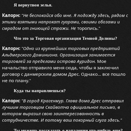
Я вернутвои зелья.
Калорн:
"Не беспокойся обо мне. Я подожду здесь, рядом с
этими взятыми напрокат гуарами, своими обозами и
смрадом от гниющей стражи. Не
торопись."
Что это за Торговая организация Темной Долины?
Калорн:
"Одно из крупнейших торговых предприятий
Альдмерского Доминиона. Организация занимается
торговлей за пределами острова Ауридон.
Мое
начальство отправило меня сюда, чтобы я заключил
договор с данмерским домом Дрес. Однако... все пошло
не по плану."
Куда ты направляешься?
Калорн:
"В город Крагенмур. Глава дома Дрес отправил
лучшим торговцам Скайвотча официальное письмо, в
котором выразил свою заинтересованность в
сотрудничестве. И потому ваш покорный слуга здесь."
Ты можешь рассказать о нападении что-нибудь еще?