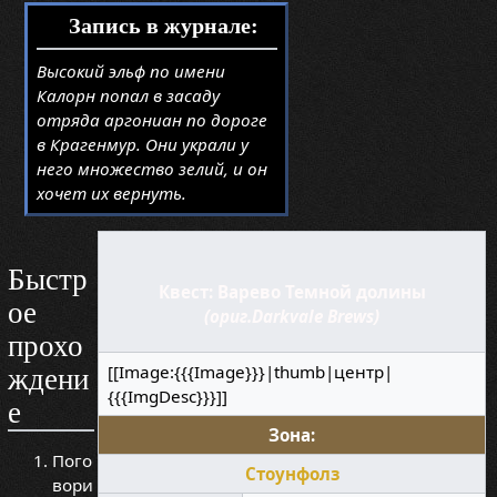
Запись в журнале:
Высокий эльф по имени
Калорн попал в засаду
отряда аргониан по дороге
в Крагенмур. Они украли у
него множество зелий, и он
хочет их вернуть.
Быстр
Квест: Варево Темной долины
ое
(ориг.Darkvale Brews)
прохо
[[Image:{{{Image}}}|thumb|центр|
ждени
{{{ImgDesc}}}]]
е
Зона:
Пого
Стоунфолз
вори