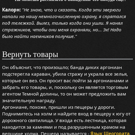
Калорн:
"Не знаю, что и сказать. Когда эти зверюги
напали на нашу немногочисленную охрану, я спрятался
под тележкой. Вылез, только когда они ушли. Я нанял
стражников, чтобы они меня охраняли, но... Эх! Надо
было найти наемников получше."
Вернуть товары
Он объяснит, что произошло; банда диких аргониан
подстерегла караван, убила стражу и украла все зелья,
которые он вез. Он просит вас пойти за аргонианами и
забрать его товары, и, поскольку он является торговым
агентом Темной долины, то он может предложить вам
значительную награду.
Аргониане, похоже, пришли из пещеры у дороги.
Поднимитесь на холм и найдите вход в пещеру к югу от
дорожного святилища. У входа есть лестница, которая
находится за камнями и под разрушенным храмом на
вершине холма. Пещера называется -
Язык Шеогората
.