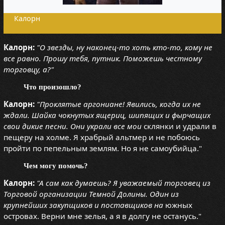
Калорн
Калорн:
"О звезды, ну наконец-то хоть кто-то, кому не
все равно. Прошу тебя, путник. Поможешь честному
торговцу, а?"
Что произошло?
Калорн:
"Проклятые аргониане! Явились, когда их не
ждали. Шайка чокнутых ящериц, шипящих и фырчащих
свои дикие песни. Они украли все мои
склянки и удрали в
пещеру на холме. Я храбрый альтмер и не побоюсь
пройти по пепельным землям. Но я не самоубийца."
Чем могу помочь?
Калорн:
"А сам как думаешь? Я уважаемый торговец из
Торговой организации Темной Долины. Один из
крупнейших закупщиков и поставщиков на
южных
островах. Верни мне зелья, а я в долгу не останусь."