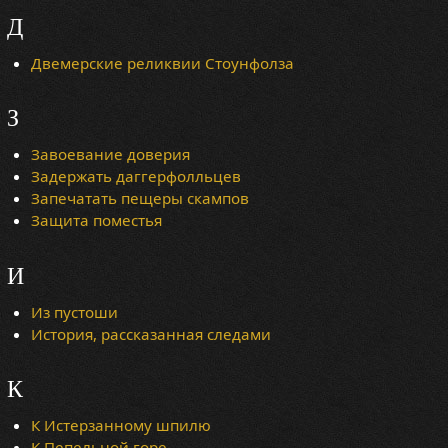
Д
Двемерские реликвии Стоунфолза
З
Завоевание доверия
Задержать даггерфолльцев
Запечатать пещеры скампов
Защита поместья
И
Из пустоши
История, рассказанная следами
К
К Истерзанному шпилю
К Пепельной горе