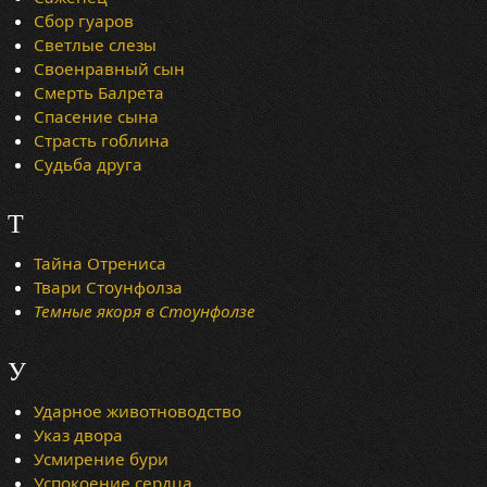
Сбор гуаров
Светлые слезы
Своенравный сын
Смерть Балрета
Спасение сына
Страсть гоблина
Судьба друга
Т
Тайна Отрениса
Твари Стоунфолза
Темные якоря в Стоунфолзе
У
Ударное животноводство
Указ двора
Усмирение бури
Успокоение сердца