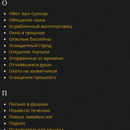
О
Обет: Бал-Суннар
Обещание сына
Ограбленный виноторговец
Окно в прошлое
Опасные бассейны
Осажденный город
Открытие портала
Оторванные от времени
Отчаявшиеся души
Охота на захватчиков
Очищение прошлого
П
Письмо в Дешаан
Плывя по течению
Пляска лавовых ног
Подкоп
Подозрительная тишина