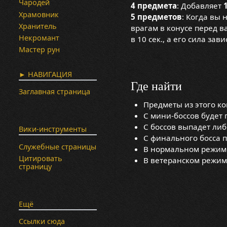
Чародей
4 предмета
: Добавляет
Храмовник
5 предметов
: Когда вы 
Хранитель
врагам в конусе перед ва
Некромант
в 10 сек., а его сила з
Мастер рун
► НАВИГАЦИЯ
Где найти
Заглавная страница
Предметы из этого к
С мини-боссов будет 
С боссов выпадет либ
Вики-инструменты
С финального босса 
Служебные страницы
В нормальном режиме
Цитировать
В ветеранском режим
страницу
Ещё
Ссылки сюда