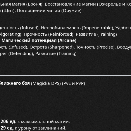
ная магия (Броня), Восстановление магии (Ожерелье и Ко
 (Щит), Поглощение магии (Оружие)
нность (Infused), Непробиваемость (Impenetrable), Удобство
vigorating), Прочность (Reinforced), Развитие (Training)
-
Магический потенциал (Arcane)
ь (Infused), Острота (Sharpened), Точность (Precise), Воод
ег (Defending), Развитие (Training)
ближнего боя
(Magicka DPS) (PvE и PvP)
1206 ед.
к максимальной магии.
129 ед.
к урону от заклинаний.