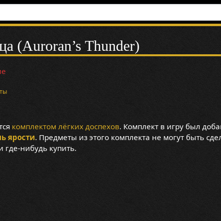
а (Auroran’s Thunder)
ие
ты
тся
комплектом
лёгких доспехов
. Комплект в игру был доба
ь ярости
. Предметы из этого комплекта не могут быть сде
 где-нибудь купить.