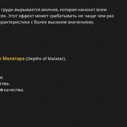
й груди вырывается молния, которая наносит всем
 сек. Этот эффект может срабатывать не чаще чем раз
характеристика с более высоким значением).
ы Малатара
(Depths of Malatar).
я.
ства.
го
качества.