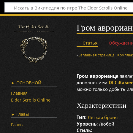
Гром аврорианц
Статья
Обсужден
«
Заглавная страница
:
Комплек
Гром аврорианца
являе
дополнением
DLC:Камен
► ОСНОВНОЙ:
можно только добыть или
Главная
Elder Scrolls Online
Характеристики
► Главы
Тип:
Легкая броня
Уровень:
Любой
Главы
Стиль: