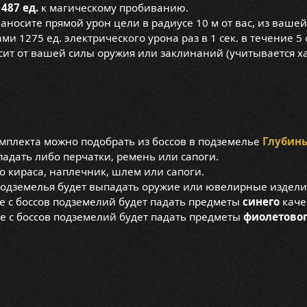
1487 ед.
к магическому пробиванию.
наносите прямой урон цели в радиусе 10 м от вас, из ваше
ми 1275 ед. электрического урона раз в 1 сек. в течение 5
ависит от вашей силы оружия или заклинаний (учитывается 
омплекта можно подобрать из боссов в подземелье
Глубин
падать либо перчатки, ремень или сапоги.
о кираса, наплечник, шлем или сапоги.
подземелья будет выпадать оружие или ювелирные издели
 с боссов подземелий будет падать предметы
синего
каче
е с боссов подземелий будет падать предметы
фиолетово