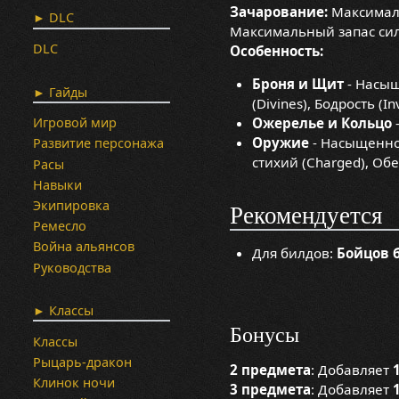
Зачарование:
Максималь
► DLC
Максимальный запас сил
DLC
Особенность:
Броня и Щит
- Насыще
► Гайды
(Divines), Бодрость (In
Ожерелье и Кольцо
Игровой мир
Оружие
- Насыщенност
Развитие персонажа
стихий (Charged), Обер
Расы
Навыки
Экипировка
Рекомендуется
Ремесло
Война альянсов
Для билдов:
Бойцов 
Руководства
► Классы
Бонусы
Классы
Рыцарь-дракон
2 предмета
: Добавляет
Клинок ночи
3 предмета
: Добавляет