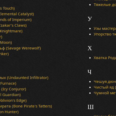
Тяжелые до
s Touch)
lemental Catalyst)
У
ds of Imperium)
zakar’s Claws)
Узы мастера
nightmare)
Упорство тю
r)
 Moon)
Х
ф (Savage Werewolf)
nker)
Хватка Роди
Ч
 (Undaunted Infiltrator)
Чешуя дюно
Furnace)
Чистый яд 
Icy Conjuror)
Чумной мета
l Guardian)
livion's Edge)
ата (Bone Pirate's Tatters)
Ш
n Hunter)