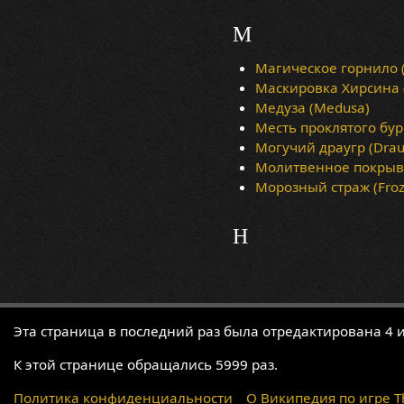
М
Магическое горнило (
Маскировка Хирсина (H
Медуза (Medusa)
Месть проклятого бур
Могучий драугр (Drau
Молитвенное покрыва
Морозный страж (Froz
Н
Эта страница в последний раз была отредактирована 4 и
К этой странице обращались 5999 раз.
Политика конфиденциальности
О Википедия по игре The