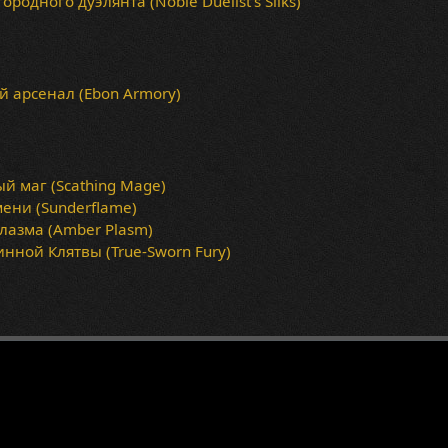
родного дуэлянта (Noble Duelist's Silks)
 арсенал (Ebon Armory)
й маг (Scathing Mage)
ени (Sunderflame)
лазма (Amber Plasm)
инной Клятвы (True-Sworn Fury)