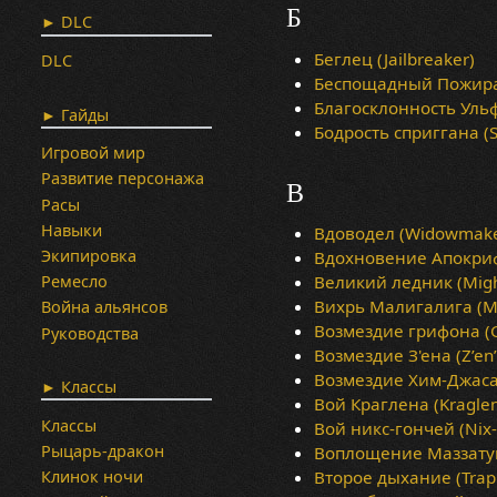
Б
► DLC
Беглец (Jailbreaker)
DLC
Беспощадный Пожират
Благосклонность Ульфн
► Гайды
Бодрость сприггана (Sp
Игровой мир
Развитие персонажа
В
Расы
Навыки
Вдоводел (Widowmake
Экипировка
Вдохновение Апокрифа
Великий ледник (Might
Ремесло
Вихрь Малигалига (Mal
Война альянсов
Возмездие грифона (Gr
Руководства
Возмездие З'ена (Z’en’
Возмездие Хим-Джаса (
► Классы
Вой Краглена (Kraglen
Классы
Вой никс-гончей (Nix-
Рыцарь-дракон
Воплощение Маззатуна
Второе дыхание (Trappi
Клинок ночи