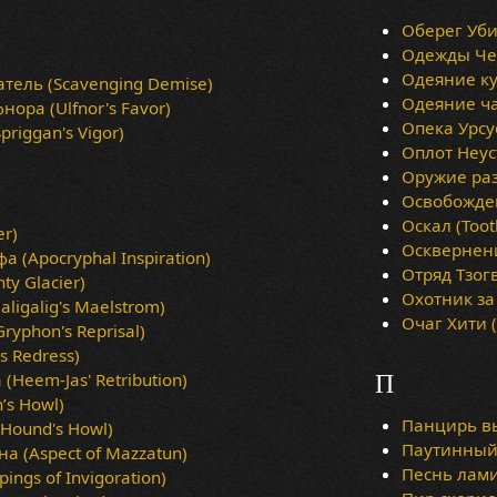
Оберег Убий
Одежды Чер
Одеяние кул
ель (Scavenging Demise)
Одеяние чар
ора (Ulfnor's Favor)
Опека Урсус
riggan's Vigor)
Оплот Неус
Оружие разр
Освобожден
Оскал (Too
r)
Осквернени
 (Apocryphal Inspiration)
Отряд Тзогв
y Glacier)
Охотник за
igalig's Maelstrom)
Очаг Хити (H
yphon's Reprisal)
s Redress)
Heem-Jas' Retribution)
П
’s Howl)
Панцирь вы
Hound's Howl)
Паутинный
 (Aspect of Mazzatun)
Песнь лами
ngs of Invigoration)