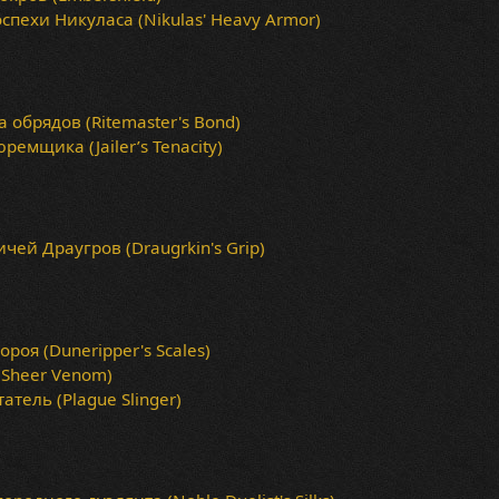
спехи Никуласа (Nikulas' Heavy Armor)
 обрядов (Ritemaster's Bond)
ремщика (Jailer’s Tenacity)
чей Драугров (Draugrkin's Grip)
роя (Duneripper's Scales)
(Sheer Venom)
тель (Plague Slinger)