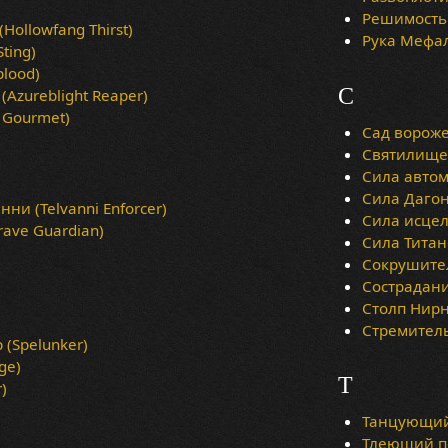
Решимость 
ollowfang Thirst)
Рука Мефал
ting)
blood)
С
Azureblight Reaper)
 Gourmet)
Сад вороже
Святилище 
Сила автома
Сила Дагон
ни (Telvanni Enforcer)
Сила исцел
ave Guardian)
Сила Титан
Сокрушител
Сострадани
Столп Нирна 
Стремитель
(Spelunker)
ge)
Т
)
Танцующий 
Тлеющий по