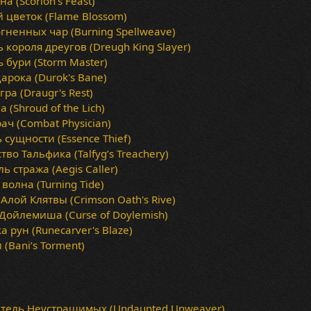
а (Scorion's Feast)
цветок (Flame Blossom)
гненных чар (Burning Spellweave)
 короля дреугов (Dreugh King Slayer)
 бури (Storm Master)
арока (Durok's Bane)
ра (Draugr's Rest)
 (Shroud of the Lich)
ач (Combat Physician)
 сущности (Essence Thief)
во Тальфика (Talfyg’s Treachery)
 стража (Aegis Caller)
волна (Turning Tide)
Алой Клятвы (Crimson Oath's Rive)
Дойлемиша (Curse of Doylemish)
 рун (Runecarver's Blaze)
(Bani’s Torment)
тель Неустрашимых (Undaunted Unweaver)