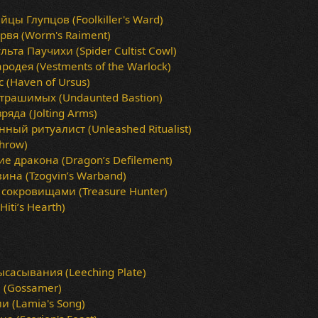
цы Глупцов (Foolkiller's Ward)
вя (Worm's Raiment)
ьта Паучихи (Spider Cultist Cowl)
одея (Vestments of the Warlock)
 (Haven of Ursus)
трашимых (Undaunted Bastion)
яда (Jolting Arms)
ный ритуалист (Unleashed Ritualist)
throw)
е дракона (Dragon’s Defilement)
ина (Tzogvin’s Warband)
 сокровищами (Treasure Hunter)
iti’s Hearth)
сасывания (Leeching Plate)
 (Gossamer)
и (Lamia's Song)