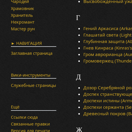
Высвобожденный ужас 
Чародей
Храмовник
Хранитель
Г
Некромант
Гений Аркасиса (Arkasi
Мастер рун
Глашатай света (Light
Глубинная защита (Ab
► НАВИГАЦИЯ
Гнев Кинраса (Kinras's
Заглавная страница
Гром аврорианца (Aur
Громовержец (Thunder
Вики-инструменты
Д
Служебные страницы
Дозор Серебряной розы 
Доспех странствующего
Доспехи истины (Armor
Доспехи сержанта (Ser
Ещё
Древесный покров (Ba
Ссылки сюда
Связанные правки
Ж
Версия для печати