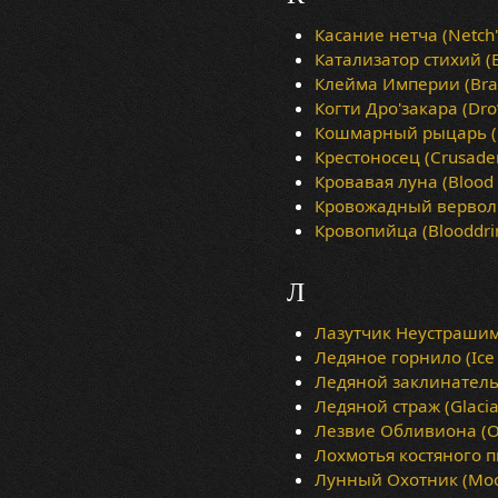
Касание нетча (Netch'
Катализатор стихий (E
Клейма Империи (Bran
Когти Дро'закара (Dro’
Кошмарный рыцарь (K
Крестоносец (Crusade
Кровавая луна (Blood
Кровожадный верволь
Кровопийца (Blooddri
Л
Лазутчик Неустрашимых
Ледяное горнило (Ice 
Ледяной заклинатель (
Ледяной страж (Glacia
Лезвие Обливиона (Ob
Лохмотья костяного пир
Лунный Охотник (Moo