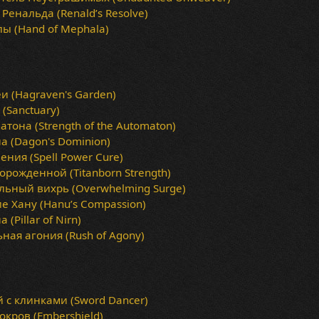
Ренальда (Renald’s Resolve)
ы (Hand of Mephala)
и (Hagraven's Garden)
(Sanctuary)
тона (Strength of the Automaton)
а (Dagon's Dominion)
ения (Spell Power Cure)
орожденной (Titanborn Strength)
ьный вихрь (Overwhelming Surge)
е Хану (Hanu’s Compassion)
(Pillar of Nirn)
ная агония (Rush of Agony)
с клинками (Sword Dancer)
кров (Embershield)