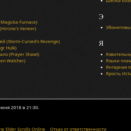
Шелка благо
Э
Magicka Furnace)
Эбонитовый
ircine's Veneer)
ей (Storm-Cursed's Revenge)
Я
gr Hulk)
ло (Prayer Shawl)
Язвительны
en Watcher)
Языки плам
Янтарная п
Ярость Ист
юня 2018 в 21:30.
 Elder Scrolls Online
Отказ от ответственности