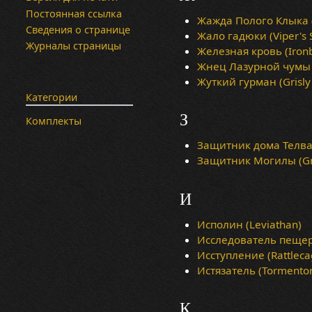
Постоянная ссылка
Жажда Полого Клыка (H
Сведения о странице
Жало гадюки (Viper's S
Журналы страницы
Железная кровь (Iron
Жнец Лазурной чумы (
Жуткий гурман (Grisly
Категории
З
Комплекты
Защитник дома Телван
Защитник Могилы (Gr
И
Исполин (Leviathan)
Исследователь пещер 
Исступление (Rattleca
Истязатель (Tormentor
К