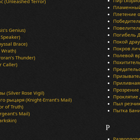
Пир скорион
(Unleashed Terror)
Пламенный 
Плетение о
Победитель
Повелитель
s’s Genius)
Погибель Д
 Speaker)
Покой драуг
yssal Brace)
Покров лича
 Wrath)
Полевой вр
oran’s Thunder)
Похититель
 Caller)
Предательст
Призыватель
Приливная 
Прозрение 
(Silver Rose Vigil)
Проклятие 
 рыцаря (Knight-Errant's Mail)
Пыл резчика
 of Truth)
Пытка Бани 
geant's Mail)
rkskin)
Р
Развоплоти