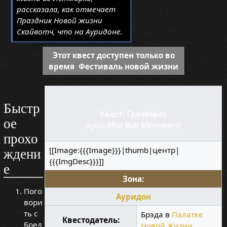
рассказала, как отмечает
Праздник Новой жизни
Скайвотч, что на Ауридоне.
Этот квест доступен только во
время Фестиваль новой жизни
Быстр
Квест: Грязеброс
ое
(ориг.Mud Ball Merriment)
прохо
[[Image:{{{Image}}}|thumb|центр|
ждени
{{{ImgDesc}}}]]
е
Зона:
Пого
Ауридон
вори
ть с
Брэда в
Палатке
Квестодатель:
Бред
Новой Жизни