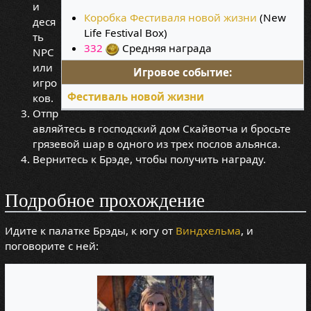
и
Коробка Фестиваля новой жизни
(New
деся
Life Festival Box)
ть
332
Средняя награда
NPC
или
Игровое событие:
игро
Фестиваль новой жизни
ков.
Отпр
авляйтесь в господский дом Скайвотча и бросьте
грязевой шар в одного из трех послов альянса.
Вернитесь к Брэде, чтобы получить награду.
Подробное прохождение
Идите к палатке Брэды, к югу от
Виндхельма
, и
поговорите с ней: