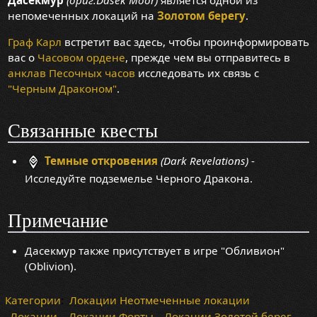
Дасекмур
(ориг.Dasek Moor)
является одной из
непомеченных локаций на
Золотом берегу
.
Граф Карл
встретит вас здесь, чтобы проинформировать
вас о
Часовом ордене
, прежде чем вы отправитесь в
анклав Песочных часов
исследовать их связь с
"Черным Драконом"
.
Связанные квесты
Темные откровения
(Dark Revelations)
-
Исследуйте подземелье Черного Дракона.
Примечание
Дасекмур также присутствует в игре "Обливион"
(Oblivion).
Категории
:
Локации Неотмеченные локации
Локации
Локации Форты
Локации Золотой берег