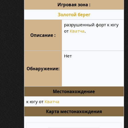
Игровая зона :
Золотой берег
разрушенный форт к югу
от
Кватча
.
Описание :
Нет
Обнаружение:
Местонахождение
к югу от
Кватча
Карта местонахождения