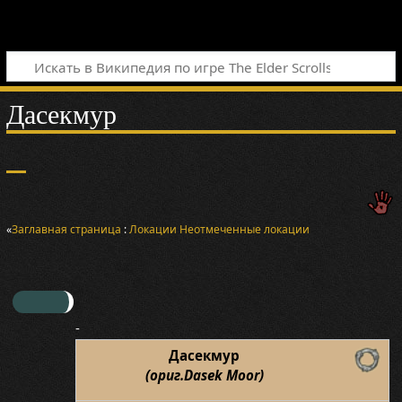
Дасекмур
«
Заглавная страница
:
Локации
Неотмеченные локации
-
Дасекмур
(ориг.Dasek Moor)