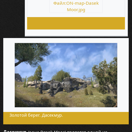
Файл:ON-map-Dasek
Moor.jpg
Золотой берег. Дасекмур.