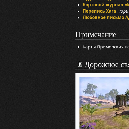
Бортовой журнал «
Перепись Хага
(ориг
Любовное письмо А
Примечание
Карты Приморских пе
Дорожное св