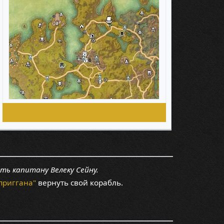
ь капитану Велеку Сейну.
приггана"
вернуть свой корабль.