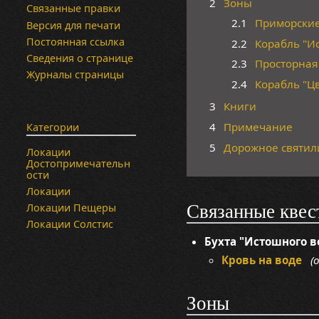
2
Зоны
Связанные правки
2.1
Приморски
Версия для печати
Постоянная ссылка
2.2
Корабль "И
Сведения о странице
2.3
Просторная
Журналы страницы
2.4
Корабль "Ц
3
Книги
4
Примечание
Категории
5
Дорожное святи
Локации
Достопримечательн
ости
Локации
Локации Пещеры
Связанные квес
Локации Солстис
Бухта "Истошного в
Кровь на воде
(о
Зоны