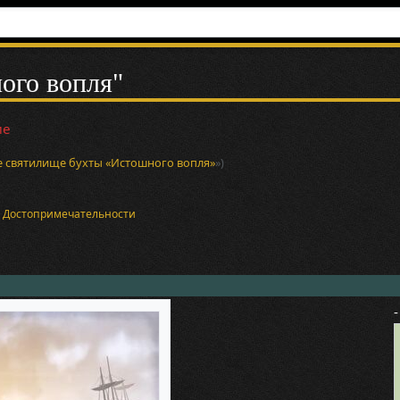
ого вопля"
ие
 святилище бухты «Истошного вопля»
»)
и
Достопримечательности
-