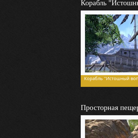
Корабль "Истошн
Корабль "Истошный воп
Просторная пеще