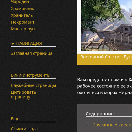
Чародей
Храмовник
Хранитель
Некромант
Мастер рун
► НАВИГАЦИЯ
Заглавная страница
Восточный Солстис. Бух
Вики-инструменты
Вам предстоит помочь
к
Служебные страницы
рабочее состояние её э
охотиться в морях Нирна
Цитировать
страницу
Содержание
Ещё
1
Связанные квест
Ссылки сюда