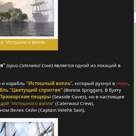
та "Истошного вопля.
я"
(ориг.Caterwaul Cove)
является одной из локаций в
о и корабль
"Истошный вопль"
, который рухнул в
Нирн
,
бль "Цветущий спригган"
(Bonnie Spriggan). В бухту
Приморские пещеры
(Seaside Caves), но в настоящее
дой "Истошного вопля"
(Caterwaul Crew),
м Велек Сейн (Captain Velehk Sain).