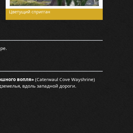
Цветущий спригган
ре.
ошного вопля»
(Caterwaul Cove Wayshrine)
дземелья, вдоль западной дороги.