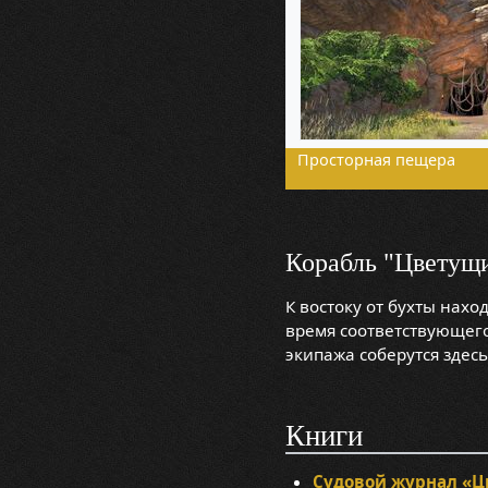
Просторная пещера
Корабль "Цветущ
К востоку от бухты нах
время соответствующег
экипажа соберутся здесь
Книги
Судовой журнал «Ц