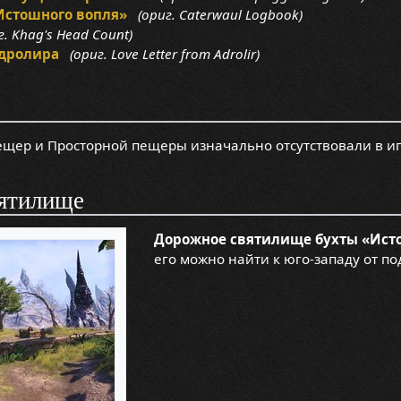
Истошного вопля»
(ориг. Caterwaul Logbook)
. Khag's Head Count)
дролира
(ориг. Love Letter from Adrolir)
щер и Просторной пещеры изначально отсутствовали в иг
ятилище
Дорожное святилище бухты «Ист
его можно найти к юго-западу от по