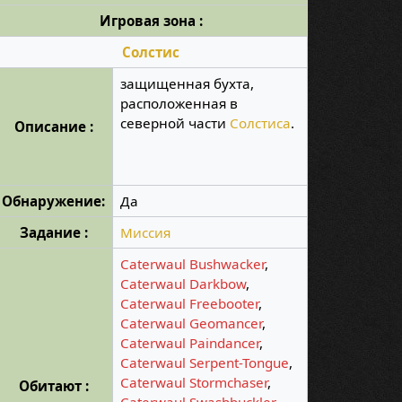
Игровая зона :
Солстис
защищенная бухта,
расположенная в
северной части
Солстиса
.
Описание :
Обнаружение:
Да
Задание :
Миссия
Caterwaul Bushwacker
,
Caterwaul Darkbow
,
Caterwaul Freebooter
,
Caterwaul Geomancer
,
Caterwaul Paindancer
,
Caterwaul Serpent-Tongue
,
Caterwaul Stormchaser
,
Обитают :