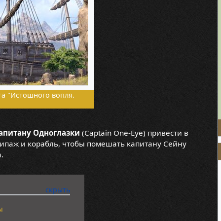
та "Истошного вопля.
апитану Одноглазки
(Captain One-Eye) привести в
кипаж и корабль, чтобы помешать капитану Сейну
.
ы