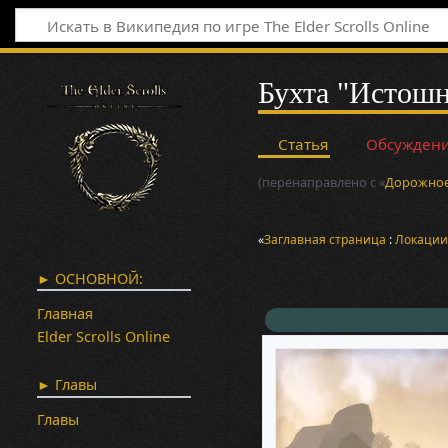
Бухта "Истошн
Статья
Обсужден
(перенаправлено с «
Дорожное
«
Заглавная страница
:
Локаци
► ОСНОВНОЙ:
Главная
Elder Scrolls Online
► Главы
Главы