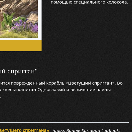
помощью специального колокола.
ий спригган"
одится поврежденный корабль «Цветущий спригган». Во
о квеста капитан Одноглазый и выжившие члены
.
ветущего сприггана»
(ориг. Bonnie Spriggan Logbook)