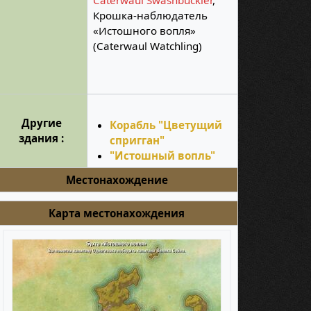
Caterwaul Swashbuckler
,
Крошка-наблюдатель
«Истошного вопля»
(Caterwaul Watchling)
Другие
Корабль "Цветущий
здания :
спригган"
"Истошный вопль"
Местонахождение
Карта местонахождения