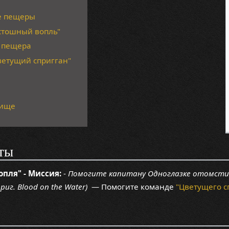
е пещеры
стошный вопль"
 пещера
ветущий спригган"
лище
ты
опля" - Миссия:
-
Помогите капитану Одноглазке отомстит
риг. Blood on the Water)
— Помогите команде
"Цветущего с