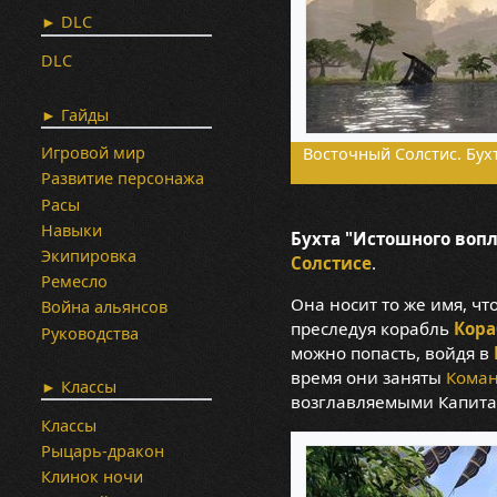
► DLC
DLC
► Гайды
Игровой мир
Восточный Солстис. Бух
Развитие персонажа
Расы
Навыки
Бухта "Истошного вопл
Экипировка
Солстисе
.
Ремесло
Она носит то же имя, чт
Война альянсов
преследуя корабль
Кора
Руководства
можно попасть, войдя в
время они заняты
Коман
► Классы
возглавляемыми Капитано
Классы
Рыцарь-дракон
Клинок ночи