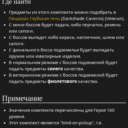
Где найти
Предметы из этого комплекта можно подобрать в
Пещерах Глубокая тень
(Darkshade Caverns) (Veteran).
С мини-боссов будет падать либо перчатки, ремень
или сапоги.
С боссов выпадет либо кираса, наплечник, шлем или
сапоги.
С финального босса подземелья будет выпадать
оружие или ювелирные изделия.
В нормальном режиме с боссов подземелий будет
падать предметы
синего
качества.
В ветеранском режиме с боссов подземелий будет
падать предметы
фиолетового
качества.
Примечание
Значения комплекта перечислены для Героя 160
уровня.
Этот комплект является "bind-on-pickup", т.е.