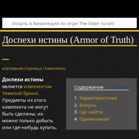
Доспехи истины (Armor of Truth)
«
Заглавная страница
:
Комплекты
Доспехи истины
является
комплектом
Содержание
Тяжелой брони
.
1
Характеристики
Предметы из этого
2
Бонусы
комплекта не могут
3
Где найти
быть сделаны, их
4
Примечание
можно только добыть
или где-нибудь купить.