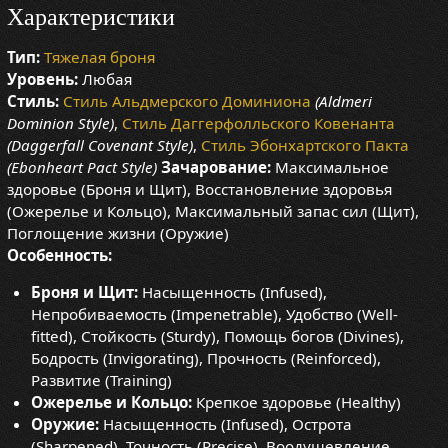
Характеристики
Тип:
Тяжелая броня
Уровень:
Любая
Стиль:
Стиль Альдмерского Доминиона
(Aldmeri
Dominion Style)
,
Стиль Даггерфолльского Ковенанта
(Daggerfall Covenant Style)
,
Стиль Эбонхартского Пакта
(Ebonheart Pact Style)
Зачарование:
Максимальное
здоровье (Броня и Щит), Восстановление здоровья
(Ожерелье и Кольцо), Максимальный запас сил (Щит),
Поглощение жизни (Оружие)
Особенность:
Броня и Щит:
Насыщенность (Infused),
Непробиваемость (Impenetrable), Удобство (Well-
fitted), Стойкость (Sturdy), Помощь богов (Divines),
Бодрость (Invigorating), Прочность (Reinforced),
Развитие (Training)
Ожерелье и Кольцо:
Крепкое здоровье (Healthy)
Оружие:
Насыщенность (Infused), Острота
(Sharpened), Точность (Precise), Воодушевление