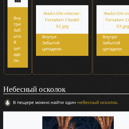
Файл:ON-interier-
Файл:ON-int
Вну
Forsaken Citadel
Forsaken C
три
02.jpg
03.jpg
Заб
ыто
Внутри
Внутри
й
Забытой
Забытой
цит
цитадели.
цитадели.
аде
ли.
Небесный осколок
В пещере можно найти один
небесный осколок
.