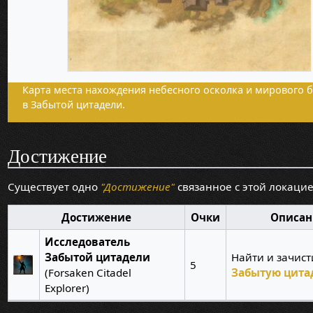
Карта места нахождения небесного осколка и мирового 
в Забытой цитадели.
Достижение
Существует одно
"Достижение"
связанное с этой локацие
Достижение
Очки
Описан
Исследователь
Забытой цитадели
Найти и зачист
5
(Forsaken Citadel
Забытую цита
Explorer)