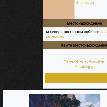
Злокрысы
Местонахождение
на северо-восточном побережье
Эльсвейра
Карта местонахождени
Файл:ON-map-Forsaken
Citadel.jpg