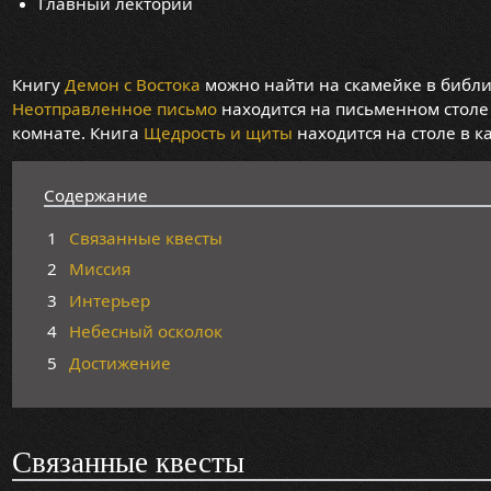
Главный лекторий
Книгу
Демон с Востока
можно найти на скамейке в библи
Неотправленное письмо
находится на письменном столе 
комнате. Книга
Щедрость и щиты
находится на столе в к
Содержание
1
Связанные квесты
2
Миссия
3
Интерьер
4
Небесный осколок
5
Достижение
Связанные квесты