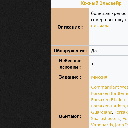
Южный Эльсвейр
большая крепост
северо-востоку о
Сенчала
.
Описание :
Обнаружение:
Да
Небесные
1
осколки :
Задание :
Миссия
Commandant Wes
Forsaken Battlem
Forsaken Bladema
Forsaken Cadets
,
Guardians
,
Forsa
Обитают :
Sharpshooters
,
Fo
Vanguards
,
Jano I