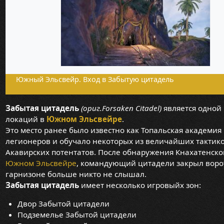
Южный Эльсвейр. Вход в Забытую цитадель
Забытая цитадель
(ориг.Forsaken Citadel)
является одной 
локаций в
Южном Эльсвейре
.
Это место ранее было известно как Топальская академия
легионеров и обучало некоторых из величайших тактик
Акавирских потентатов. После обнаружения Кнахатенско
Южном Эльсвейре
, командующий цитадели закрыл ворот
гарнизоне больше никто не слышал.
Забытая цитадель
имеет несколько игровыйх зон:
Двор Забытой цитадели
Подземелье Забытой цитадели