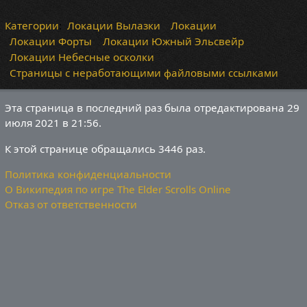
Категории
:
Локации Вылазки
Локации
Локации Форты
Локации Южный Эльсвейр
Локации Небесные осколки
Страницы с неработающими файловыми ссылками
Эта страница в последний раз была отредактирована 29
июля 2021 в 21:56.
К этой странице обращались 3446 раз.
Политика конфиденциальности
О Википедия по игре The Elder Scrolls Online
Отказ от ответственности