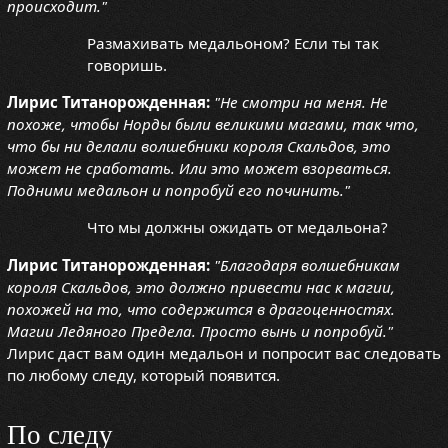
происходит."
Размахивать медальоном? Если ты так
говоришь.
Лирис Титанорожденная:
"Не смотри на меня. Не
похоже, чтобы Норды были великими магами, так что,
что бы ни делали волшебники короля Скальдов, это
может не сработать. Или это может взорваться.
Подними медальон и попробуй его починить."
Что мы должны ожидать от медальона?
Лирис Титанорожденная:
"Благодаря волшебникам
короля Скальдов, это должно привести нас к магии,
похожей на то, что содержится в драгоценностях.
Магии Ледяного Предела. Просто вынь и попробуй."
Лирис даст вам один медальон и попросит вас следовать
по любому следу, который появится.
По следу