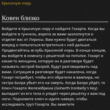
Крысиную нору
.
Ковен близко
Войдите в Крысиную нору и найдите Гохарта. Когда вы
войдёте в туннель, ворота за вами захлопнутся и
отделят вас от Лирисы. Вам нужно будет двигаться
вперед и попытаться встретиться с ней дальше.
Продвигайтесь вглубь Крысиной норы. В конце концов,
вы войдете в комнату с решеткой на потолке. Гохарт и
какая-то женщина, которую он в разговоре будет
называть сестрой Балрой, будут разговаривать над
вами. Ситуация в разговоре будет накалена, когда
Гохарт потребует, чтобы его обратили в вампира, но
сестра Балра убьёт его на смерть. Когда Балра уйдёт, то
Ключ Гохарта Железобрюха (Goharth Ironbelly's Key)
выпадает из его тела и упадёт через решётку к вам под
ноги. Поднимите ключ и идите наверх, чтобы
исследовать труп Гохарта. Вы заметите