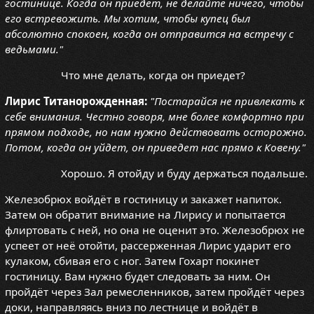
гостинице. Когда он приедет, не делайте ничего, чтобы
его встревожить. Мы хотим, чтобы купец был
абсолютно спокоен, когда он отправится на встречу с
ведьмами."
Что мне делать, когда он приедет?
Лирис Титанорожденная:
"Постарайся не привлекать к
себе внимания. Честно говоря, мне более комфортно при
прямом подходе, но нам нужно действовать осторожно.
Потом, когда он уйдет, он приведет нас прямо к Ковену."
Хорошо. Я отойду и буду держаться подальше.
Железобрюх войдёт в гостиницу и закажет напиток.
Затем он обратит внимание на Лирису и попытается
флиртовать с ней, но она не оценит это. Железобрюх не
успеет от неё отойти, рассерженная Лирис ударит его
кулаком, сбивая его с ног. Затем Гохарт покинет
гостиницу. Вам нужно будет следовать за ним. Он
пройдёт через Зал ремесленников, затем пройдёт через
доки, направляясь вниз по лестнице и войдёт в