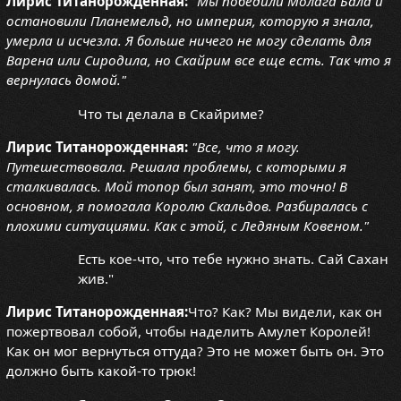
Лирис Титанорожденная:
"Мы победили Молага Бала и
остановили Планемельд, но империя, которую я знала,
умерла и исчезла. Я больше ничего не могу сделать для
Варена или Сиродила, но Скайрим все еще есть. Так что я
вернулась домой."
Что ты делала в Скайриме?
Лирис Титанорожденная:
"Все, что я могу.
Путешествовала. Решала проблемы, с которыми я
сталкивалась. Мой топор был занят, это точно! В
основном, я помогала Королю Скальдов. Разбиралась с
плохими ситуациями. Как с этой, с Ледяным Ковеном."
Есть кое-что, что тебе нужно знать. Сай Сахан
жив."
Лирис Титанорожденная:
Что? Как? Мы видели, как он
пожертвовал собой, чтобы наделить Амулет Королей!
Как он мог вернуться оттуда? Это не может быть он. Это
должно быть какой-то трюк!