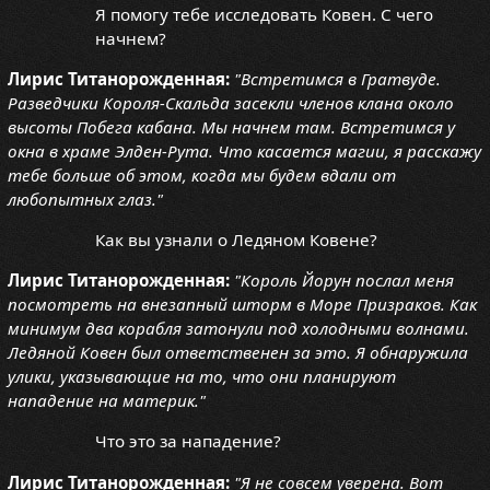
Я помогу тебе исследовать Ковен. С чего
начнем?
Лирис Титанорожденная:
"Встретимся в Гратвуде.
Разведчики Короля-Скальда засекли членов клана около
высоты Побега кабана. Мы начнем там. Встретимся у
окна в храме Элден-Рута. Что касается магии, я расскажу
тебе больше об этом, когда мы будем вдали от
любопытных глаз."
Как вы узнали о Ледяном Ковене?
Лирис Титанорожденная:
"Король Йорун послал меня
посмотреть на внезапный шторм в Море Призраков. Как
минимум два корабля затонули под холодными волнами.
Ледяной Ковен был ответственен за это. Я обнаружила
улики, указывающие на то, что они планируют
нападение на материк."
Что это за нападение?
Лирис Титанорожденная:
"Я не совсем уверена. Вот