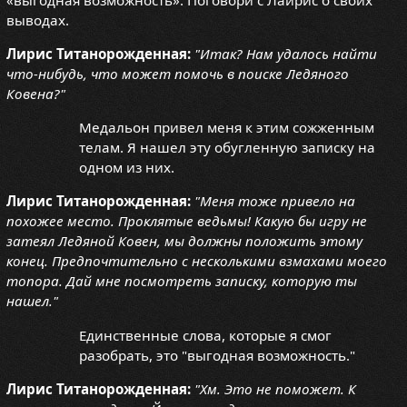
выводах.
Лирис Титанорожденная:
"Итак? Нам удалось найти
что-нибудь, что может помочь в поиске Ледяного
Ковена?"
Медальон привел меня к этим сожженным
телам. Я нашел эту обугленную записку на
одном из них.
Лирис Титанорожденная:
"Меня тоже привело на
похожее место. Проклятые ведьмы! Какую бы игру не
затеял Ледяной Ковен, мы должны положить этому
конец. Предпочтительно с несколькими взмахами моего
топора. Дай мне посмотреть записку, которую ты
нашел."
Единственные слова, которые я смог
разобрать, это "выгодная возможность."
Лирис Титанорожденная:
"Хм. Это не поможет. К