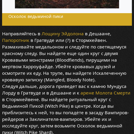
Осколок ведьминой пики
Направляйтесь в
Лощину Эйдолона
в Дешаане,
Папоротник
в Гратвуде или (?) в Стормхейвен.
Размахивайте медальоном и следуйте по светящемуся
красному следу. Вы найдете еще один круг с двумя
Кровавыми монстрами (Bloodfiends), пирущими на
мертвом Харроуфайде. Убейте кровавых друзей и
осмотрите их еду. На трупе, вы найдете Искалеченную
кровавую записку (Mangled, Bloody Note).
Следуя дальше, дорога приведет вас к камню Мундуса
Лорду в Гратвуде и в Дешаане и к
арене Молота Смерти
в Стормхейвене. Вы найдете ритуальный круг с
Ведьминой Пикой (Witch Pike) в центре. Когда вы
приблизитесь к ней, то вы попадёте в засаду Вампиров-
рейдеров и Заклинателя-вампиров. Убейте их и
исследуйте круг, затем возьмите Осколок ведьминой
пики (Witch Pike Shard).