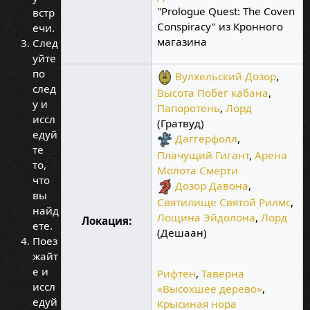
"Prologue Quest: The Coven
встр
Conspiracy" из Кронного
ечи.
магазина
След
уйте
по
Вулхельский Дозор
,
след
Высота Побег кабана
,
у и
Папоротень
,
Лорд
иссл
(Гратвуд)
едуй
Даггерфолл
,
те
Плачущий Гигант
,
Арена
то,
Молота Смерти
что
Дозор Давона
,
вы
Святилище Святой Рилмс
,
найд
Лощина Эйдолона
,
Лорд
Локация:
ете.
(Дешаан)
Поез
жайт
е и
Рифтен
,
Таверна
иссл
«Высохшее дерево»
,
едуй
Крысиная нора