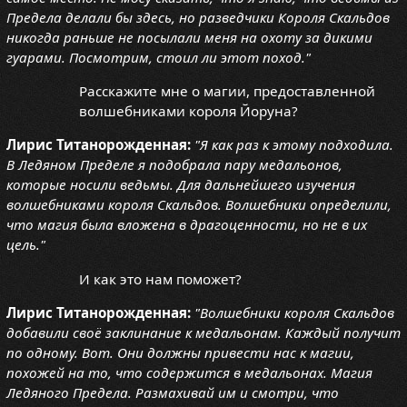
Предела делали бы здесь, но разведчики Короля Скальдов
никогда раньше не посылали меня на охоту за дикими
гуарами. Посмотрим, стоил ли этот поход."
Расскажите мне о магии, предоставленной
волшебниками короля Йоруна?
Лирис Титанорожденная:
"Я как раз к этому подходила.
В Ледяном Пределе я подобрала пару медальонов,
которые носили ведьмы. Для дальнейшего изучения
волшебниками короля Скальдов. Волшебники определили,
что магия была вложена в драгоценности, но не в их
цель."
И как это нам поможет?
Лирис Титанорожденная:
"Волшебники короля Скальдов
добавили своё заклинание к медальонам. Каждый получит
по одному. Вот. Они должны привести нас к магии,
похожей на то, что содержится в медальонах. Магия
Ледяного Предела. Размахивай им и смотри, что