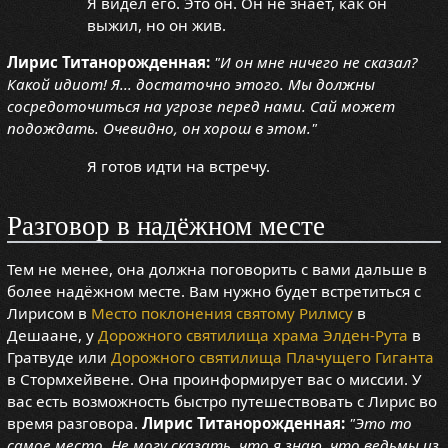
Я видел его. Это он. Он не знает, как он
выжил, но он жив.
Лирис Титанорожденная:
"И он мне ничего не сказал?
Какой идиот! Я... достаточно этого. Мы должны
сосредоточиться на угрозе перед нами. Сай может
подождать. Очевидно, он хорош в этом."
Я готов идти на встречу.
Разговор в надёжном месте
Тем не менее, она должна поговорить с вами дальше в
более надёжном месте. Вам нужно будет встретиться с
Лирисом в
Место поклонения святому Рилмсу
в
Дешаане, у
Дорожного святилища храма Элден-Рута
в
Гратвуде или
Дорожного святилища Плачущего Гиганта
в Стормхейвене. Она проинформирует вас о миссии. У
вас есть возможность быстро путешествовать с Лирис во
время разговора.
Лирис Титанорожденная:
"Это то
самое место. Не могу сказать, что я знаю, что ведьмы из