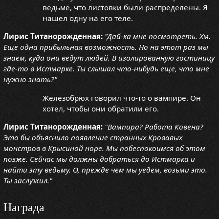
ведьме, что листовки были распределены. Я
нашел одну на его теле.
Лирис Титанорожденная:
"Дай-ка мне посмотреть. Хм.
Еще одна прибыльная возможность. Но на этот раз мы
знаем, куда они ведут людей. В изолированную гостиницу
где-то в Истмарке. Ты слышал что-нибудь еще, что мне
нужно знать?"
Железобрюх говорил что-то о вампире. Он
хотел, чтобы они обратили его.
Лирис Титанорожденная:
"Вампира? Работа Ковена?
Это бы объяснило появление странных Кровавых
монстров в Крысиной норе. Мы побеспокоимся об этом
позже. Сейчас мы должны добраться до Истмарка и
найти эту ведьму. О, прежде чем мы уедем, возьми это.
Ты заслужил."
Награда