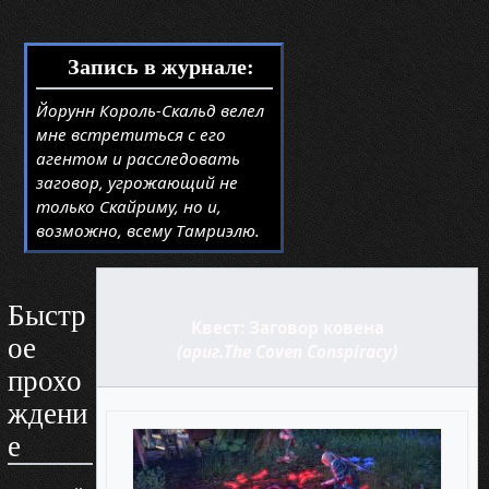
Запись в журнале:
Йорунн Король-Скальд велел
мне встретиться с его
агентом и расследовать
заговор, угрожающий не
только Скайриму, но и,
возможно, всему Тамриэлю.
Быстр
Квест: Заговор ковена
ое
(ориг.The Coven Conspiracy)
прохо
ждени
е