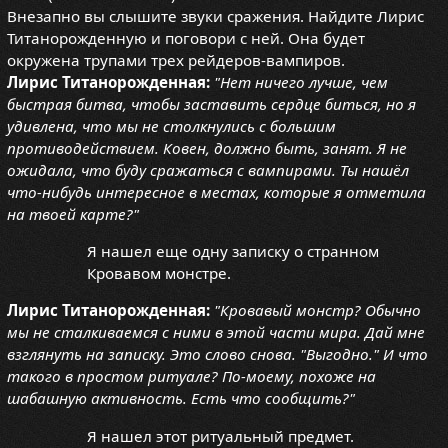
Внезапно вы слышите звуки сражения. Найдите Лирис
Титанорожденную и поговори с ней. Она будет
окружена трупами трех рейдеров-вампиров.
Лирис Титанорожденная:
"Нет ничего лучше, чем
быстрая битва, чтобы заставить сердце биться, но я
удивлена, что мы не столкнулись с большим
противодействием. Ковен, должно быть, занят. Я не
ожидала, что буду сражаться с вампирами. Ты нашёл
что-нибудь интересное в местах, которые я отметила
на твоей карте?"
Я нашел еще одну записку о странном
Кровавом монстре.
Лирис Титанорожденная:
"Кровавый монстр? Обычно
мы не сталкиваемся с ними в этой части мира. Дай мне
взглянуть на записку. Это слово снова. "Выгодно." И что
такого в простом ритуале? По-моему, похоже на
шабашную активность. Есть что сообщить?"
Я нашел этот ритуальный предмет.