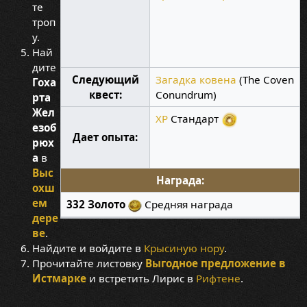
те
троп
у.
Най
дите
Следующий
Загадка ковена
(The Coven
Гоха
квест:
Conundrum)
рта
Жел
XP
Стандарт
езоб
Дает опыта:
рюх
а
в
Выс
Награда:
охш
ем
332 Золото
Средняя награда
дере
ве
.
Найдите и войдите в
Крысиную нору
.
Прочитайте листовку
Выгодное предложение в
Истмарке
и встретить Лирис в
Рифтене
.