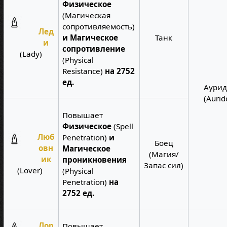
Физическое
(Магическая
сопротивляемость)
Лед
и Магическое
Танк
и
сопротивление
(Lady)
(Physical
Resistance)
на 2752
ед.
Аури
(Aurid
Повышает
Физическое
(Spell
Люб
Penetration)
и
Боец
овн
Магическое
(Магия/
ик
проникновения
Запас сил)
(Lover)
(Physical
Penetration)
на
2752 ед.
Лор
Повышает