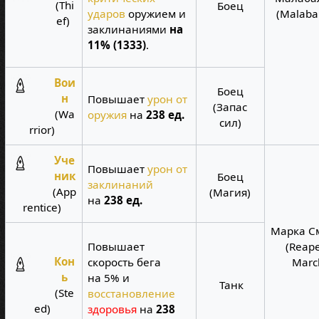
(Thi
Боец
ударов
оружием и
(Malabal
ef)
заклинаниями
на
11% (1333)
.
Вои
Боец
н
Повышает
урон от
(Запас
(Wa
оружия
на
238 ед.
сил)
rrior)
Уче
Повышает
урон от
ник
Боец
заклинаний
(App
(Магия)
на
238 ед.
rentice)
Марка С
Повышает
(Reape
Кон
скорость бега
Marc
ь
на 5% и
Танк
(Ste
восстановление
ed)
здоровья
на
238