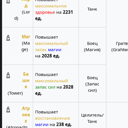
д
максимальное
Танк
(Lor
здоровье
на
2231
d)
ед.
Маг
Повышает
(Ma
максимальный
Боец
Гратв
ge)
запас
магии
(Магия)
(Grahtw
на
2028 ед.
Ба
Повышает
Боец
шн
максимальный
(Запас
я
запас сил
на
2028
сил)
(Tower)
ед.
Атр
Повышает
она
Целитель/
восстановление
х
Танк
магии
на
238 ед.
(Atronach)