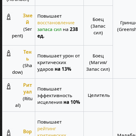
Зме
Повышает
Боец
й
восстановление
Гринш
(Запас
(Ser
запаса сил
на
238
(Greens
сил)
pent)
ед.
Тен
Повышает урон от
Боец
ь
критических
(Магия/
(Sha
ударов
на 13%
Запас сил)
dow)
Рит
Повышает
уал
Целитель
эффективность
(Ritu
исцеления
на 10%
al)
Повышает
рейтинг
Вор
критических
Малаба