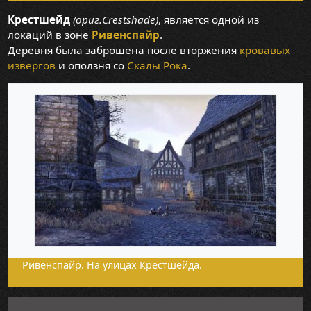
Крестшейд
(ориг.Crestshade)
, является одной из
локаций в зоне
Ривенспайр
.
Деревня была заброшена после вторжения
кровавых
извергов
и оползня со
Скалы Рока
.
Ривенспайр. На улицах Крестшейда.