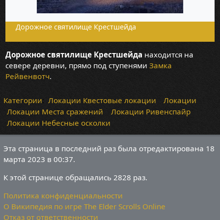
Дорожное святилище Крестшейда
Дорожное святилище Крестшейда
находится на
севере деревни, прямо под ступенями
Замка
Рейвенвотч
.
Категории
:
Локации Квестовые локации
Локации
Локации Места сражений
Локации Ривенспайр
Локации Небесные осколки
Эта страница в последний раз была отредактирована 18
марта 2023 в 00:37.
К этой странице обращались 2828 раз.
Политика конфиденциальности
О Википедия по игре The Elder Scrolls Online
Отказ от ответственности