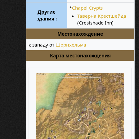
*
Chapel Crypts
Другие
Таверна Крестшейда
здания :
(Crestshade Inn)
Местонахождение
к западу от
Шорнхельма
Карта местонахождения