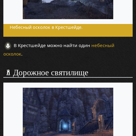
Небесный осколок в Крестшейде.
В Крестшейде можно найти один
небесный
осколок
.
Дорожное святилище