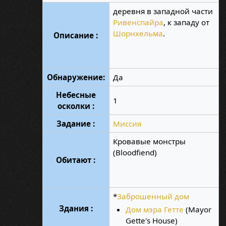
деревня в западной части
Ривенспайра
, к западу от
Шорнхельма
.
Описание :
Обнаружение:
Да
Небесные
1
осколки :
Задание :
Миссия
Кровавые монстры
(Bloodfiend)
Обитают :
*
Заброшенный дом
Здания :
Дом мэра Гетте
(Mayor
Gette's House)