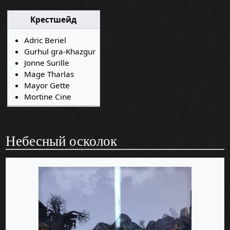
Крестшейд
Adric Beriel
Gurhul gra-Khazgur
Jonne Surille
Mage Tharlas
Mayor Gette
Mortine Cine
Небесный осколок