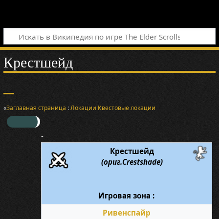
Крестшейд
«
Заглавная страница
:
Локации
Квестовые локации
-
Крестшейд
(ориг.Crestshade)
Игровая зона :
Ривенспайр