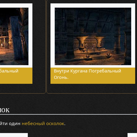
ебальный
Внутри Кургана Погребальный
Огонь.
лок
йти один
небесный осколок
.