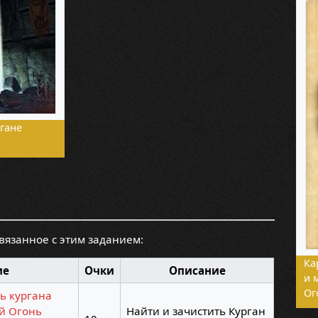
гане
связанное с этим заданием:
Ка
ие
Очки
Описание
и 
Ог
ь кургана
й Огонь
Найти и зачистить Курган