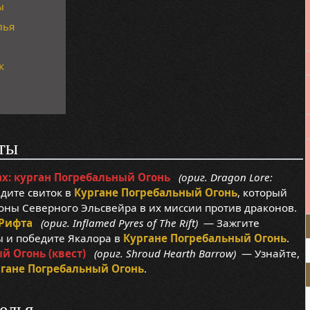
ы
лья
к
ты
ах: курган Погребальный Огонь
(ориг. Dragon Lore:
ите свиток в
Кургане Погребальный Огонь
, который
ны Северного Эльсвейра в их миссии против драконов.
 Рифта
(ориг. Inflamed Pyres of The Rift)
— Зажгите
 и победите Якалора в
Кургане Погребальный Огонь
.
й Огонь (квест)
(ориг. Shroud Hearth Barrow)
— Узнайте,
гане Погребальный Огонь
.