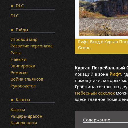
► DLC
DLC
► Гайды
Игровой мир
Рифт. Вход в Курган По
Развитие персонажа
Огонь.
Расы
Навыки
Экипировка
Курган Погребальный 
Ремесло
локаций в зоне
Рифт
, г
Война альянсов
помощники, которых мож
Руководства
Гробница состоит из дв
Небесный осколок
можно
здесь главное помещен
► Классы
Классы
Рыцарь-дракон
Содержание
Клинок ночи