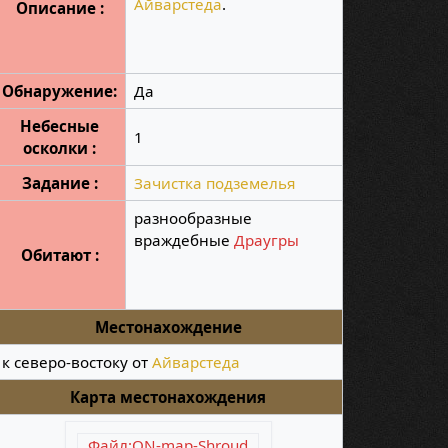
Айварстеда
.
Описание :
Обнаружение:
Да
Небесные
1
осколки :
Задание :
Зачистка подземелья
разнообразные
враждебные
Драугры
Обитают :
Местонахождение
к северо-востоку от
Айварстеда
Карта местонахождения
Файл:ON-map-Shroud