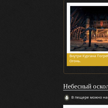
Внутри Кургана Погр
Огонь.
Небесный оско
В пещере можно на