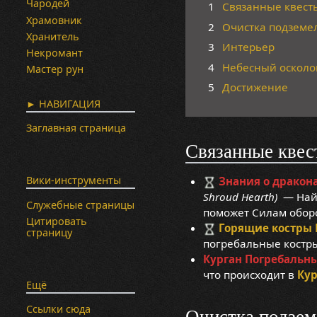
Чародей
1
Связанные квест
Храмовник
2
Очистка подземе
Хранитель
3
Интерьер
Некромант
4
Небесный осколо
Мастер рун
5
Достижение
► НАВИГАЦИЯ
Заглавная страница
Связанные квес
Вики-инструменты
Знания о дракон
Shroud Hearth)
— Найд
Служебные страницы
поможет Силам оборо
Цитировать
Горящие костры
страницу
погребальные костры
Курган Погребальны
что происходит в
Кур
Ещё
Ссылки сюда