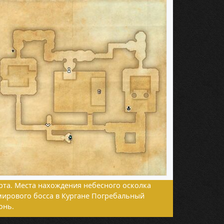
рта. Места нахождения небесного осколка
мирового босса в Кургане Погребальный
онь.