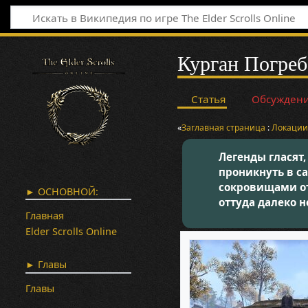
Курган Погреб
Статья
Обсужден
«
Заглавная страница
:
Локаци
Легенды гласят,
проникнуть в с
сокровищами от
► ОСНОВНОЙ:
оттуда далеко не
Главная
Elder Scrolls Online
► Главы
Главы