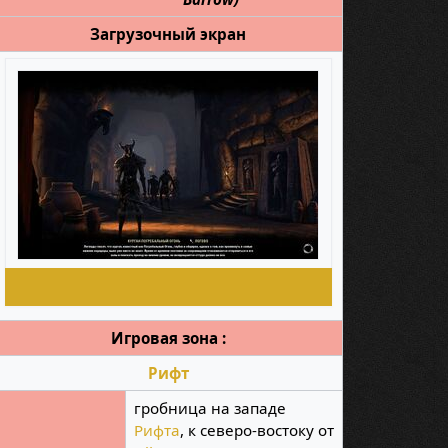
Загрузочный экран
Игровая зона :
Рифт
гробница на западе
Рифта
, к северо-востоку от