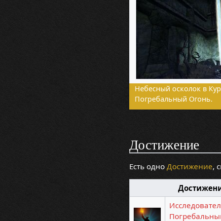
Небесный осколок в Кур
Погребальный Огонь.
Достижение
Есть одно
Достижение
, 
Достижен
Исследовател
Погребальны