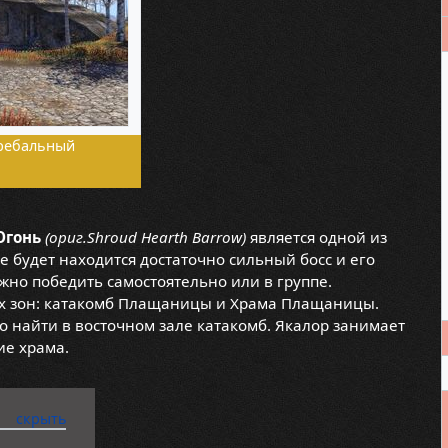
гребальный
Огонь
(ориг.Shroud Hearth Barrow)
является одной из
де будет находится достаточно сильный босс и его
но победить самостоятельно или в группе.
ух зон: катакомб Плащаницы и Храма Плащаницы.
 найти в восточном зале катакомб. Якалор занимает
ие храма.