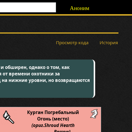
Аноним
Просмотр кода
История
 и обширен, однако о том, как
я от времени охотники за
д на нижние уровни, но возвращаются
Курган Погребальный
Огонь (место)
(ориг.Shroud Hearth
Barrow)