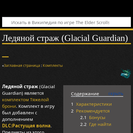
Ледяной страж (Glacial Guardian)
«
Заглавная страница
:
Комплекты
Ледяной страж
(Glacial
Guardian) является
Содержание
комплектом
Тяжелой
1
Характеристики
брони
. Комплект в игру
2
Рекомендуется
был добавлен с
2.1
Бонусы
дополнением
2.2
Где найти
DLC:Растущая волна
.
Предметы из этого