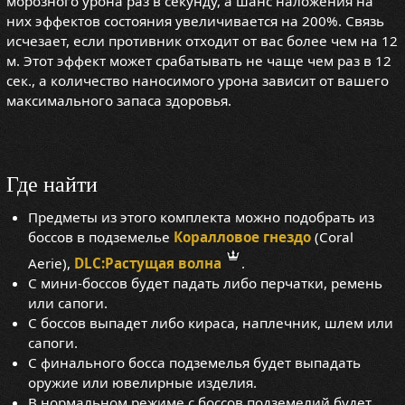
морозного урона раз в секунду, а шанс наложения на
них эффектов состояния увеличивается на 200%. Связь
исчезает, если противник отходит от вас более чем на 12
м. Этот эффект может срабатывать не чаще чем раз в 12
сек., а количество наносимого урона зависит от вашего
максимального запаса здоровья.
Где найти
Предметы из этого комплекта можно подобрать из
боссов в подземелье
Коралловое гнездо
(Coral
Aerie),
DLC:Растущая волна
.
С мини-боссов будет падать либо перчатки, ремень
или сапоги.
С боссов выпадет либо кираса, наплечник, шлем или
сапоги.
С финального босса подземелья будет выпадать
оружие или ювелирные изделия.
В нормальном режиме с боссов подземелий будет