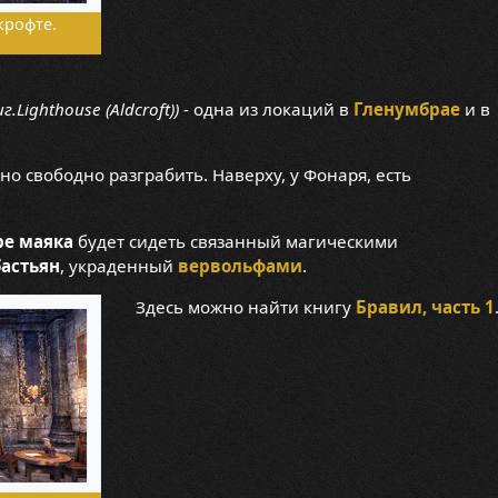
крофте.
иг.Lighthouse (Aldcroft))
- одна из локаций в
Гленумбрае
и в
о свободно разграбить. Наверху, у Фонаря, есть
ре маяка
будет сидеть связанный магическими
бастьян
, украденный
вервольфами
.
Здесь можно найти книгу
Бравил, часть 1