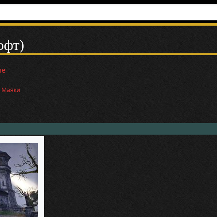
офт)
ие
и
Маяки