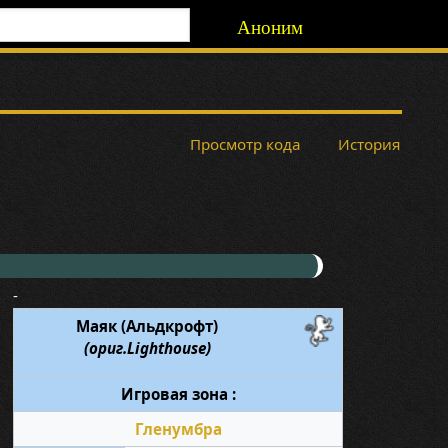
Аноним
Просмотр кода
История
-
Маяк (Альдкрофт)
(ориг.Lighthouse)
Игровая зона :
Гленумбра