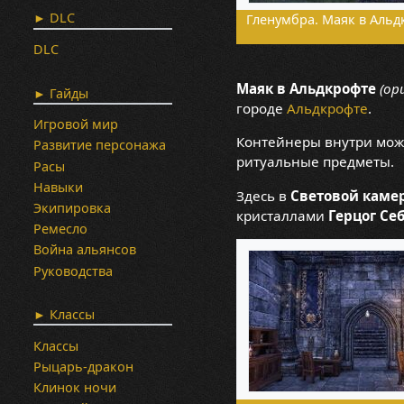
► DLC
Гленумбра. Маяк в Альд
DLC
Маяк в Альдкрофте
(ор
► Гайды
городе
Альдкрофте
.
Игровой мир
Контейнеры внутри можн
Развитие персонажа
ритуальные предметы.
Расы
Навыки
Здесь в
Световой каме
Экипировка
кристаллами
Герцог Се
Ремесло
Война альянсов
Руководства
► Классы
Классы
Рыцарь-дракон
Клинок ночи