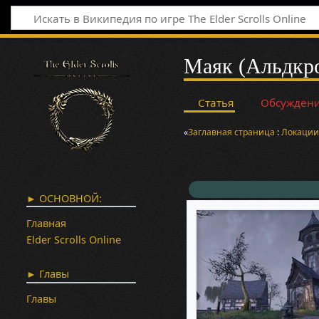
Маяк (Альдкр
Статья
Обсужден
«
Заглавная страница
:
Локаци
► ОСНОВНОЙ:
Главная
Elder Scrolls Online
► Главы
Главы