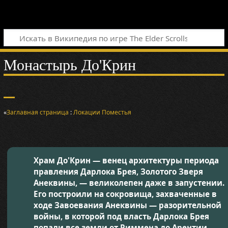
Монастырь До'Крин
«
Заглавная страница
:
Локации
Поместья
Храм До'Крин — венец архитектуры периода
правления Дарлока Брея, Золотого Зверя
Анеквины, — великолепен даже в запустении.
Его построили на сокровища, захваченные в
ходе Завоевания Анеквины — разорительной
войны, в которой под власть Дарлока Брея
попали все земли от Риммена до Арентии.