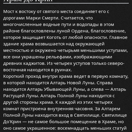
Мост к востоку от святого места соединяет его с
дорогами Марки Смерти. Считается, что
многочисленные водные пути и водопады в этом
районе благословлены луной Ордена, благословение,
которое защищает Коготь от любой опасности. Главное
здание храма возвышается над окружающей
местностью и окружено четырьмя меньшими уступами,
все они украшены рельефами, изображающими
древних каджитов. Из четырех уступов только северо-
восточная находится в руинах.
Короткий проход внутри храма ведет в первую комнату,
в которой находится Алтарь Новой Луны. Справа
находится Алтарь Убывающей Луны, а слева — Алтарь
Растущей Луны. Алтарь Полной Луны находится с
другой стороны храма. К каждой из этих четырех
комнат пристроена внутренняя часовня. За Алтарем
Полной Луны находится вход в Святилище. Святилище
До'Крин — не самое большое помещение в Храме, но
оно самое украшенное: восемнадцать меньших статуй