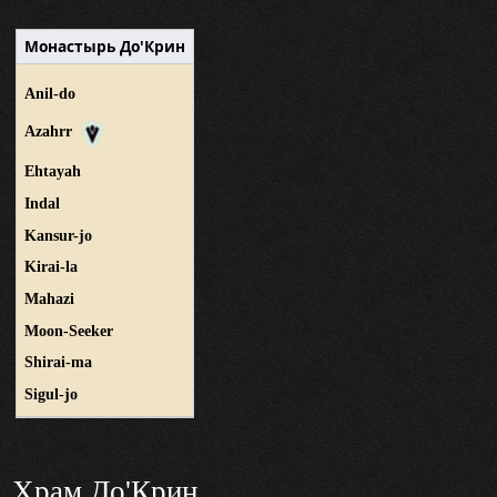
Монастырь До'Крин
Anil-do
Azahrr
Ehtayah
Indal
Kansur-jo
Kirai-la
Mahazi
Moon-Seeker
Shirai-ma
Sigul-jo
Храм До'Крин