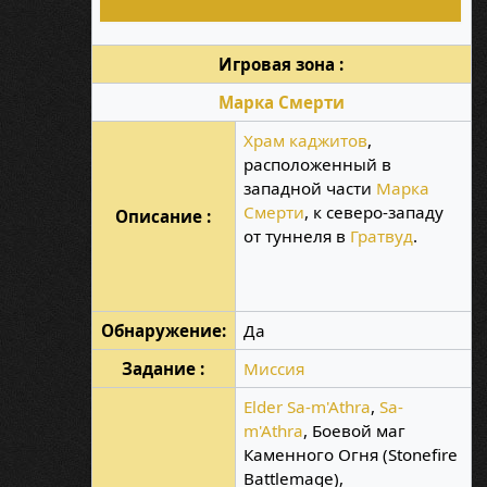
Игровая зона :
Марка Смерти
Храм каджитов
,
расположенный в
западной части
Марка
Смерти
, к северо-западу
Описание :
от туннеля в
Гратвуд
.
Обнаружение:
Да
Задание :
Миссия
Elder Sa-m'Athra
,
Sa-
m'Athra
, Боевой маг
Каменного Огня (Stonefire
Battlemage),