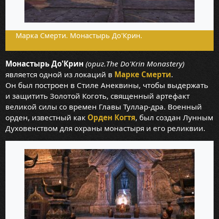
Марка Смерти. Монастырь До'Крин.
Монастырь До'Крин
(ориг.The Do'Krin Monastery)
является одной из локаций в
Марке Смерти
.
Он был построен в Стиле Анеквины, чтобы выдержать
и защитить Золотой Коготь, священный артефакт
великой силы со времен Главы Туллар-дра. Военный
орден, известный как
Орден Когтя
, был создан Лунным
Духовенством для охраны монастыря и его реликвии.