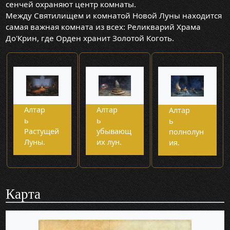
сенчей охраняют центр комнаты.
Между Святилищем и комнатой Новой Луны находится
самая важная комната из всех: Реликварий Храма
До'Крин, где Орден хранит Золотой Коготь.
Алтар
Алтар
Алтар
ь
ь
ь
Растущей
убывающ
полнолун
Луны.
их лун.
ия.
Карта