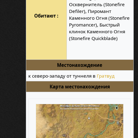
Осквернитель (Stonefire
Defiler), Пиромант
Обитают :
Каменного Огня (Stonefire
Pyromancer), Быстрый
клинок Каменного Огня
(Stonefire Quickblade)
Местонахождение
к северо-западу от туннеля в
Гратвуд
Карта местонахождения