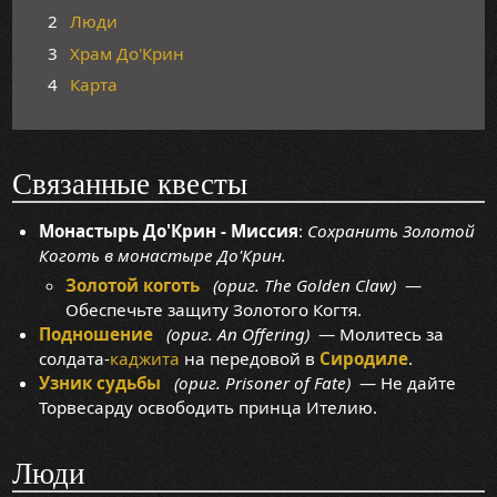
2
Люди
3
Храм До'Крин
4
Карта
Связанные квесты
Монастырь До'Крин - Миссия
:
Сохранить Золотой
Коготь в монастыре До'Крин.
Золотой коготь
(ориг. The Golden Claw)
—
Обеспечьте защиту Золотого Когтя.
Подношение
(ориг. An Offering)
— Молитесь за
солдата-
каджита
на передовой в
Сиродиле
.
Узник судьбы
(ориг. Prisoner of Fate)
— Не дайте
Торвесарду освободить принца Ителию.
Люди