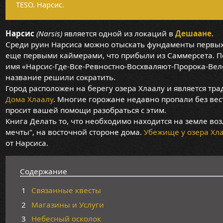
TESO. Нарсис.
Нарсис
(Narsis)
является одной из локаций в
Дешаане
.
Среди руин Нарсиса можно отыскать фундаменты первых
еще первыми каймерами, что прибыли из Саммерсета. П
имя «Нарсис-Где-Все-Ревностно-Восхваляют-Пророка-Вело
название решили сократить.
Город расположен на берегу озера Хлаалу и является т
Дома Хлаалу
. Многие горожане недавно пропали без вес
просит вашей помощи разобраться с этим.
Книга Делать то, что необходимо находится на земле во
мечты", на восточной стороне дома.
Убежище у озера Хл
от Нарсиса.
Содержание
1
Связанные квесты
2
Магазины и Услуги
3
Небесный осколок