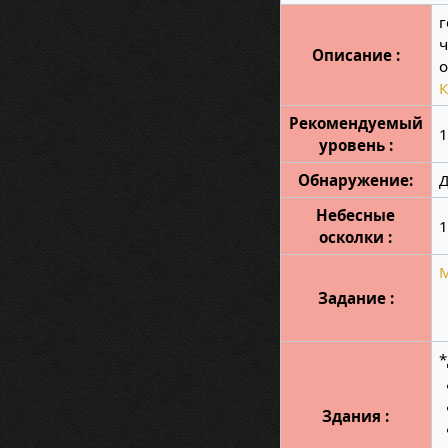
г
Описание :
о
Рекомендуемый
уровень :
Обнаружение:
Небесные
осколки :
Задание :
Здания :