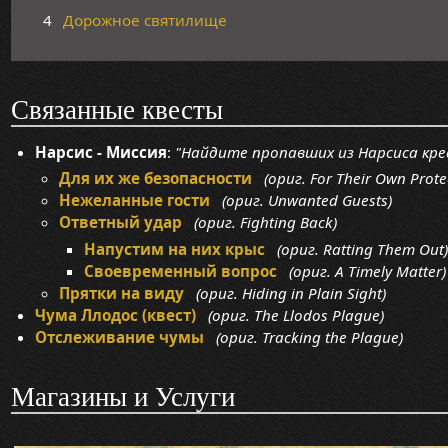
4
Дорожное святилище
Связанные квесты
Нарсис - Миссия
:
"Найдите пропавших из Нарсиса кре
Для их же безопасности
(ориг. For Their Own Prote
Нежеланные гости
(ориг. Unwanted Guests)
Ответный удар
(ориг. Fighting Back)
Напустим на них крыс
(ориг. Ratting Them Out)
Cвоевременный вопрос
(ориг. A Timely Matter)
Прятки на виду
(ориг. Hiding in Plain Sight)
Чума Ллодос (квест)
(ориг. The Llodos Plague)
Отслеживание чумы
(ориг. Tracking the Plague)
Магазины и Услуги