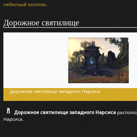
небесный осколок
.
Дорожное святилище
Дорожное святилище западного Нарсиса
Дорожное святилище западного Нарсиса
располож
Нарсиса.