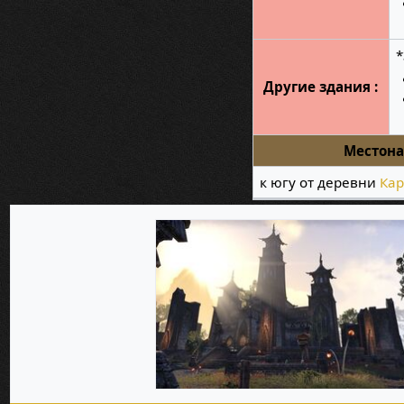
Другие здания :
Местон
к югу от деревни
Ка