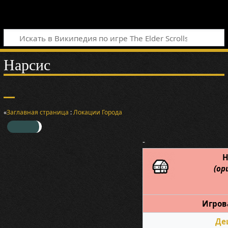
Нарсис
«
Заглавная страница
:
Локации
Города
-
Н
(ор
Игрова
Де