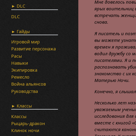
Мне довелось пов
► DLC
ярых воительниц и
встречать женщин
DLC
снова.
► Гайды
Я писатель и поэт
вы можете узнать 
Игровой мир
времен я прожива
Развитие персонажа
водил дружбу со 
Расы
писателями. Я и п
Навыки
распознавать убий
Экипировка
знакомство с их 
Ремесло
Матерью Ночи.
Война альянсов
Руководства
Конечно, я слышал
Несколько лет наз
► Классы
уважаемым ученым
исследования для 
Классы
вместе с книгой 
Рыцарь-дракон
считаются канони
Клинок ночи