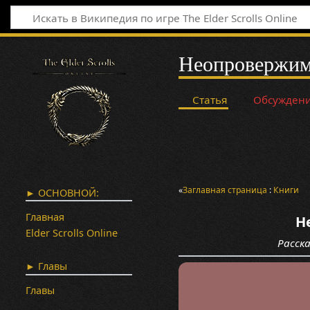
Неопровержимы
Статья
Обсужден
«
Заглавная страница
:
Книги
► ОСНОВНОЙ:
Главная
Н
Elder Scrolls Online
Расск
► Главы
Главы