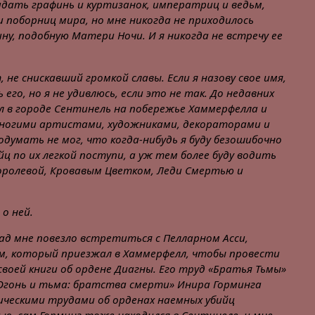
идать графинь и куртизанок, императриц и ведьм,
 поборниц мира, но мне никогда не приходилось
у, подобную Матери Ночи. И я никогда не встречу ее
, не снискавший громкой славы. Если я назову свое имя,
его, но я не удивлюсь, если это не так. До недавних
л в городе Сентинель на побережье Хаммерфелла и
многими артистами, художниками, декораторами и
одумать не мог, что когда-нибудь я буду безошибочно
ц по их легкой поступи, а уж тем более буду водить
королевой, Кровавым Цветком, Леди Смертью и
 о ней.
ад мне повезло встретиться с Пелларном Асси,
, который приезжал в Хаммерфелл, чтобы провести
своей книги об ордене Диагны. Его труд «Братья Тьмы»
«Огонь и тьма: братства смерти» Инира Горминга
ческими трудами об орденах наемных убийц