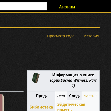
Аноним
Просмотр кода
История
Информация о книге
(ориг.Sacred Witness, Part
1)
Пред.
Нет
След.
часть 2
Эйдетическая
Библиотека
память