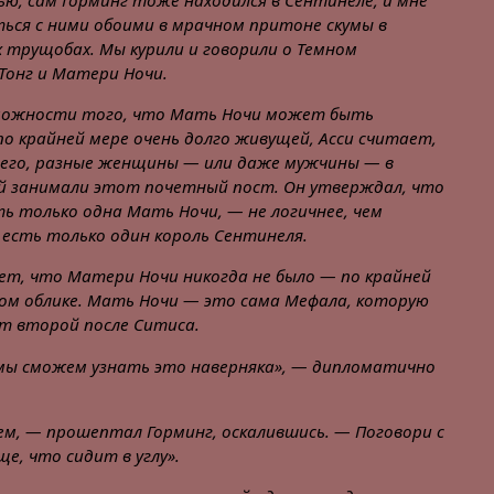
ью, сам Горминг тоже находился в Сентинеле, и мне
ься с ними обоими в мрачном притоне скумы в
х трущобах. Мы курили и говорили о Темном
Тонг и Матери Ночи.
зможности того, что Мать Ночи может быть
о крайней мере очень долго живущей, Асси считает,
сего, разные женщины — или даже мужчины — в
 занимали этот почетный пост. Он утверждал, что
ь только одна Мать Ночи, — не логичнее, чем
есть только один король Сентинеля.
ет, что Матери Ночи никогда не было — по крайней
ском облике. Мать Ночи — это сама Мефала, которую
т второй после Ситиса.
 мы сможем узнать это наверняка», — дипломатично
м, — прошептал Горминг, оскалившись. — Поговори с
е, что сидит в углу».