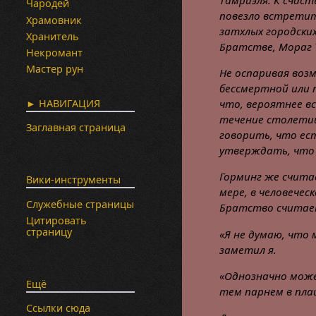
Тамриэля. К счаст
Чародей
повезло встретит
Храмовник
затхлых городски
Хранитель
Братстве, Мораг 
Некромант
Мастер рун
Не оспаривая во
бессмертной или п
► НАВИГАЦИЯ
что, вероятнее в
течение столетий
Заглавная страница
говорить, что ест
утверждать, что 
Горминг же счита
Вики-инструменты
мере, в человече
Служебные страницы
Братство считае
Цитировать
страницу
«Я не думаю, что
заметил я.
«Однозначно може
Ещё
тем парнем в плащ
Ссылки сюда