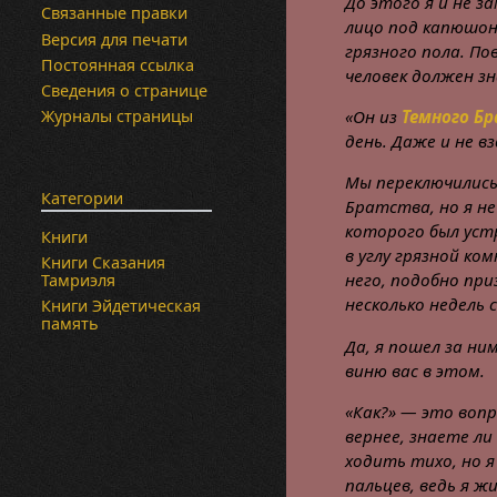
До этого я и не з
Связанные правки
лицо под капюшоно
Версия для печати
грязного пола. По
Постоянная ссылка
человек должен з
Сведения о странице
«Он из
Темного Б
Журналы страницы
день. Даже и не в
Мы переключились 
Категории
Братства, но я не
которого был устр
Книги
в углу грязной ко
Книги Сказания
него, подобно при
Тамриэля
несколько недель 
Книги Эйдетическая
память
Да, я пошел за ни
виню вас в этом.
«Как?» — это вопр
вернее, знаете ли 
ходить тихо, но я
пальцев, ведь я ж