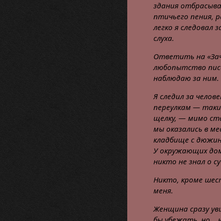
здания отбрасыв
птичьего пения, 
легко я следовал 
слуха.
Ответить на «Зач
любопытство писа
наблюдаю за ним.
Я следил за челов
переулкам — таки
щелку, — мимо ста
мы оказались в ме
кладбище с дюжин
У окружающих домо
никто не знал о 
Никто, кроме шес
меня.
Женщина сразу ув
бы убежать, но… н