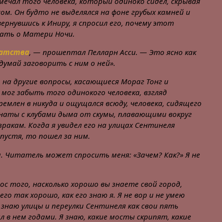
амечал того человека, который одиноко сидел, скрывая
м. Он будто не выделялся на фоне грубых камней и
вернувшись к Иниру, я спросил его, почему этот
нать о Матери Ночи.
ратства
, — прошептал Пелларн Асси. — Это ясно как
здумай заговорить с ним о ней».
на другие вопросы, касающиеся Мораг Тонг и
 мог забыть того одинокого человека, взгляд
емлен в никуда и ощущался всюду, человека, сидящего
мнаты с клубами дыма от скумы, плавающими вокруг
зракам. Когда я увидел его на улицах Сентинеля
спустя, то пошел за ним.
м. Читатель может спросить меня: «Зачем? Как?» Я не
ос того, насколько хорошо вы знаете свой город,
его так хорошо, как его знаю я. Я не вор и не умею
 знаю улицы и переулки Сентинеля как свои пять
ил в нем годами. Я знаю, какие мосты скрипят, какие