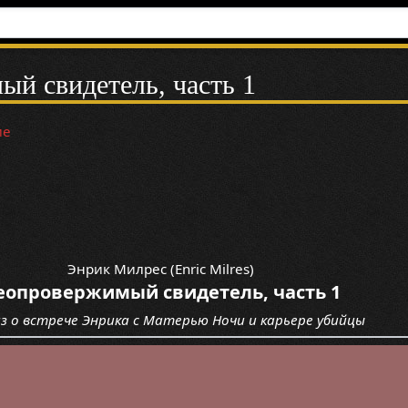
й свидетель, часть 1
ие
Энрик Милрес (Enric Milres)
еопровержимый свидетель, часть 1
аз о встрече Энрика с Матерью Ночи и карьере убийцы