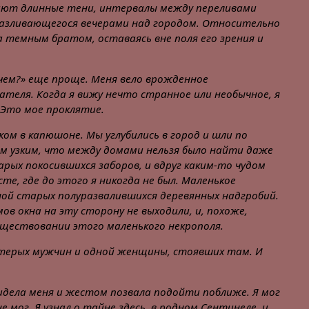
ают длинные тени, интервалы между переливами
разливающегося вечерами над городом. Относительно
за темным братом, оставаясь вне поля его зрения и
ем?» еще проще. Меня вело врожденное
теля. Когда я вижу нечто странное или необычное, я
 Это мое проклятие.
еком в капюшоне. Мы углубились в город и шли по
м узким, что между домами нельзя было найти даже
рых покосившихся заборов, и вдруг каким-то чудом
сте, где до этого я никогда не был. Маленькое
ой старых полуразвалившихся деревянных надгробий.
в окна на эту сторону не выходили, и, похоже,
существовании этого маленького некрополя.
терых мужчин и одной женщины, стоявших там. И
идела меня и жестом позвала подойти поближе. Я мог
е мог. Я узнал о тайне здесь, в родном Сентинеле, и