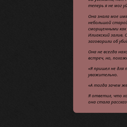
теперь я не мог у
Она знала мое имя
небольшой старой
сморщенными как п
Илиакский залив. О
заговорили об уби
Она не всегда нах
встреч, но, похож
«Я пришел не для 
уважительно.
«А тогда зачем же
Я ответил, что хо
она стала расска