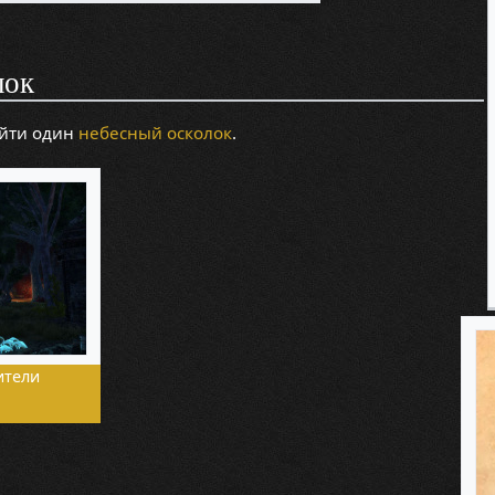
лок
йти один
небесный осколок
.
ители