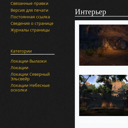
Связанные правки
Интерьер
Версия для печати
Постоянная ссылка
Сведения о странице
Журналы страницы
Категории
Локации Вылазки
Локации
Внутри Обители Стыда.
Локации Северный
Эльсвейр
Локации Небесные
осколки
Внутри Обители Стыда.