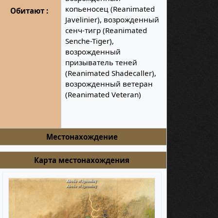
копьеносец (Reanimated
Обитают :
Javelinier), возрожденный
сенч-тигр (Reanimated
Senche-Tiger),
возрожденный
призыватель теней
(Reanimated Shadecaller),
возрожденный ветеран
(Reanimated Veteran)
Местонахождение
Карта местонахождения