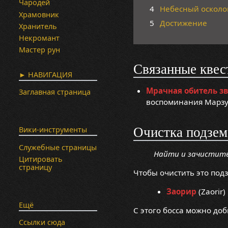
Чародей
4
Небесный осколо
Храмовник
5
Достижение
Хранитель
Некромант
Мастер рун
Связанные квес
► НАВИГАЦИЯ
Мрачная обитель з
Заглавная страница
воспоминания Марзу
Очистка подзем
Вики-инструменты
Служебные страницы
Найти и зачистит
Цитировать
страницу
Чтобы очистить это под
Заорир
(Zaorir)
Ещё
С этого босса можно доб
Ссылки сюда