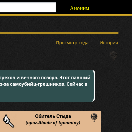
Аноним
Просмотр кода
История
грехов и вечного позора. Этот павший
из-за самоубийц-грешников. Сейчас в
Обитель Стыда
(ориг.Abode of Ignominy)