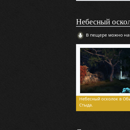
Небесный оско
В пещере можно на
Небесный осколок в Об
Стыда.