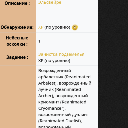
Эльсвейре
.
Описание :
XP
(по уровню)
Обнаружение:
Небесные
1
осколки :
Зачистка подземелья
Задание :
XP (по уровню)
Возрожденный
арбалетчик (Reanimated
Arbalest), возрожденный
лучник (Reanimated
Archer), возрожденный
криомант (Reanimated
Cryomancer),
возрожденный дуэлянт
(Reanimated Duelist),
возрожденный