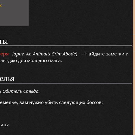
к
ты
веря
(ориг. An Animal's Grim Abode)
— Найдите заметки и
лы-джо для молодого мага.
елья
ь Обитель Стыда.
земелье, вам нужно убить следующих боссов:
ыть: