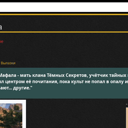
а
ие
и
Вылазки
афала - мать клана Тёмных Секретов, учётчик тайных 
л центром её почитания, пока культ не попал в опалу 
ют... другие."
-