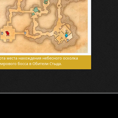
рта места нахождения небесного осколка
мирового босса в Обители Стыда.