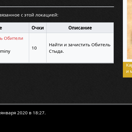
связанное с этой локацией:
е
Очки
Описание
ль Обители
Найти и зачистить Обитель
10
ominy
Стыда.
Ка
и 
января 2020 в 18:27.