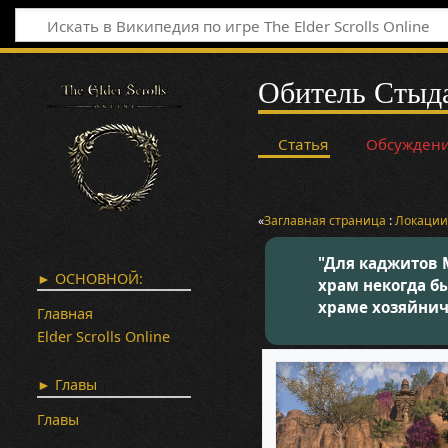
Обитель Стыд
Статья
Обсужден
«
Заглавная страница
:
Локаци
"Для каджитов М
► ОСНОВНОЙ:
храм некогда бы
храме хозяйнича
Главная
Elder Scrolls Online
► Главы
Главы