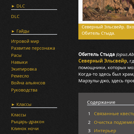
► DLC
DLC
Северный Эльсвейр. Вхо
► Гайды
Обитель Стыда.
Игровой мир
Развитие персонажа
Обитель Стыда
(ориг.Ab
Расы
Северный Эльсвейр
, 
Навыки
помощники, которых мож
Экипировка
Когда-то здесь был храм
Ремесло
Марзулы-джо, здесь пр
Война альянсов
Руководства
Содержание
► Классы
1
Связанные квест
Классы
Рыцарь-дракон
2
Очистка подземе
Клинок ночи
3
Интерьер