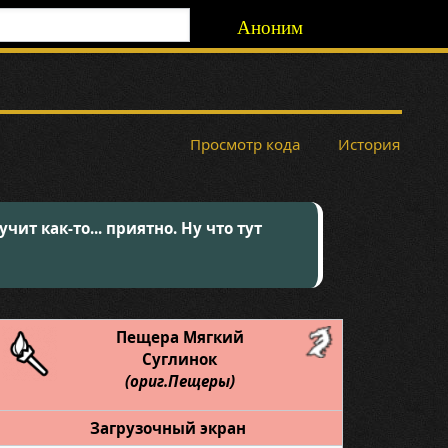
Аноним
Просмотр кода
История
ит как-то... приятно. Ну что тут
Пещера Мягкий
Суглинок
(ориг.Пещеры)
Загрузочный экран