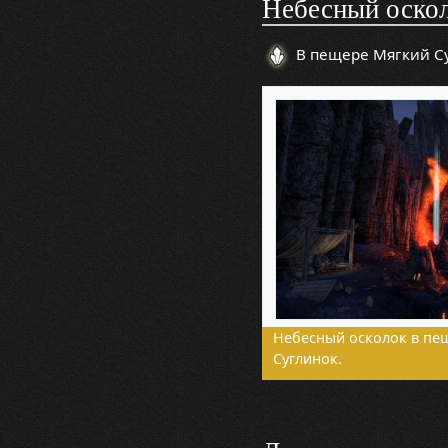
Небесный оско
В пещере Мягкий С
Небесный осколок в пе
Суглинок.