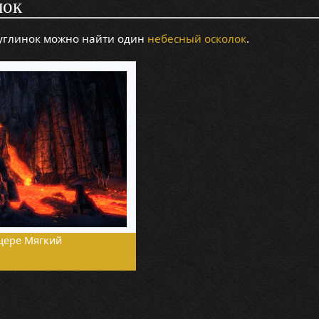
лок
углинок можно найти один
небесный осколок
.
щере Мягкий