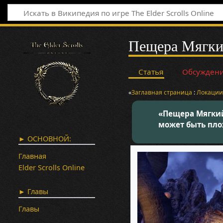
Пещера Мягки
Статья
Обсужден
«
Заглавная страница
:
Локаци
«Пещера Мягкий 
может быть пло
► ОСНОВНОЙ:
Главная
Elder Scrolls Online
► Главы
Главы