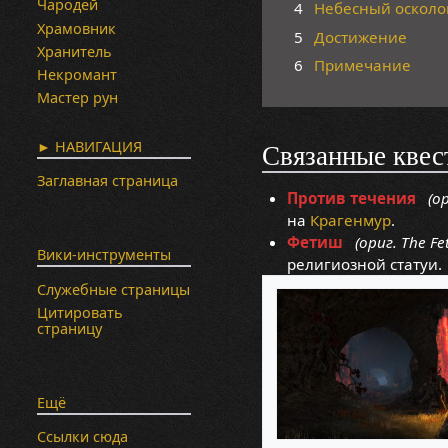
Чародей
4
Небесный осколо
Храмовник
5
Достижение
Хранитель
6
Примечание
Некромант
Мастер рун
► НАВИГАЦИЯ
Связанные квес
Заглавная страница
Против течения
(ор
на
Крагенмур
.
Фетиш
(ориг. The Fet
Вики-инструменты
религиозной статуи.
Служебные страницы
Цитировать
страницу
Ещё
Ссылки сюда