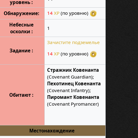
уровень :
14
XP
(по уровню)
Обнаружение:
Небесные
1
осколки :
Зачистите подземелье
Задание :
14
XP
(по уровню)
Стражник Ковенанта
(Covenant Guardian);
Пехотинец Ковенанта
(Covenant Infantry);
Обитают :
Пиромант Ковенанта
(Covenant Pyromancer)
Местонахождение