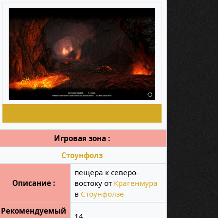
Игровая зона :
Стоунфолз
пещера к северо-
Описание :
востоку от
Крагенмура
в
Стоунфолзе
Рекомендуемый
14