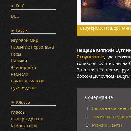
► DLC
DLC
Стоунфолз. Пещера Мягк
► Гайды
Игровой мир
Развитие персонажа
Пещера Мягкий Сугли
Расы
Стоунфолзе
, где прожи
Навыки
только в группе или на 
Экипировка
В настоящее время, руи
Ремесло
боссом Дугрулом (Dugrul
Война альянсов
Руководства
Содержание
► Классы
1
Связанные квест
Классы
2
Зачистка подзем
Рыцарь-дракон
3
Можно найти
Клинок ночи