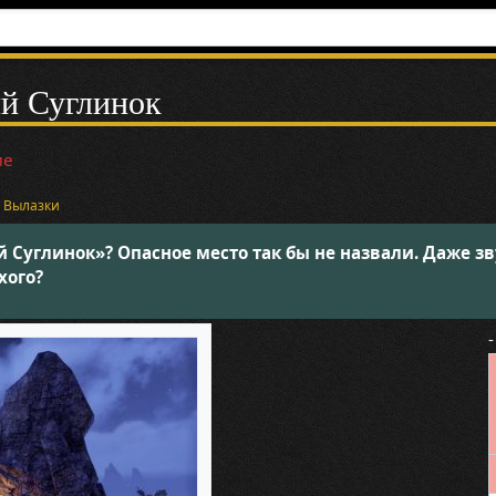
й Суглинок
ие
и
Вылазки
Суглинок»? Опасное место так бы не назвали. Даже звуч
хого?
-