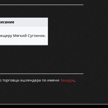
исание
пещеру Мягкий Суглинок.
го торговца-эшлендера по имени
Зашура
,