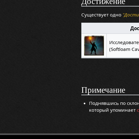
Достижение
Существует одно
"Дост
До
Исследоват
(Softloam Cav
Примечание
Поднявшись по склон
который упоминает