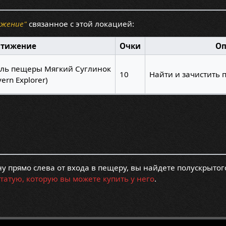
ижение"
связанное с этой локацией:
стижение
Очки
Оп
ель пещеры Мягкий Суглинок
10
Найти и зачистить 
ern Explorer)
у прямо слева от входа в пещеру, вы найдете полускрыто
статую, которую вы можете купить у него
.