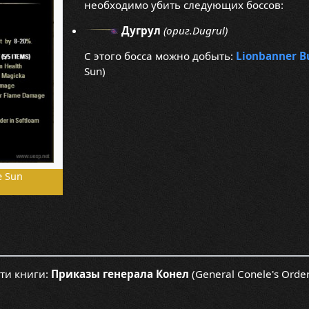
необходимо убить следующих боссов:
Дугрул
(ориг.Dugrul)
С этого босса можно добыть:
Lionbanner Bu
Sun)
e Sun
ти книги:
Приказы генерала Конел
(General Conele's Order