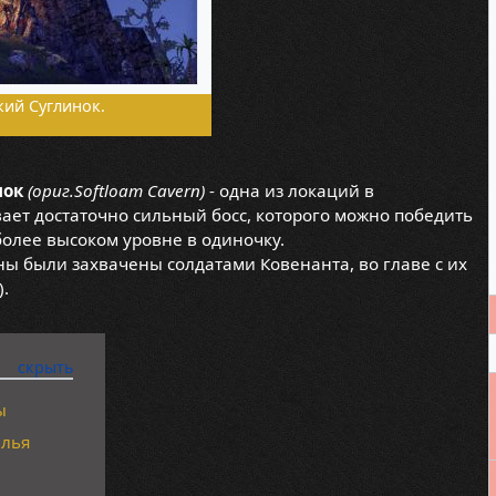
ий Суглинок.
нок
(ориг.Softloam Cavern)
- одна из локаций в
вает достаточно сильный босс, которого можно победить
более высоком уровне в одиночку.
ны были захвачены солдатами Ковенанта, во главе с их
).
ы
елья