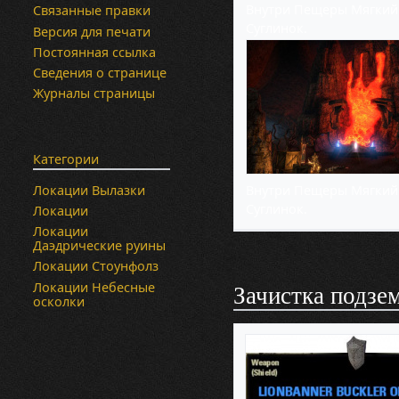
Внутри Пещеры Мягкий
Связанные правки
Суглинок.
Версия для печати
Постоянная ссылка
Сведения о странице
Журналы страницы
Категории
Локации Вылазки
Внутри Пещеры Мягкий
Суглинок.
Локации
Локации
Даэдрические руины
Локации Стоунфолз
Локации Небесные
Зачистка подзе
осколки